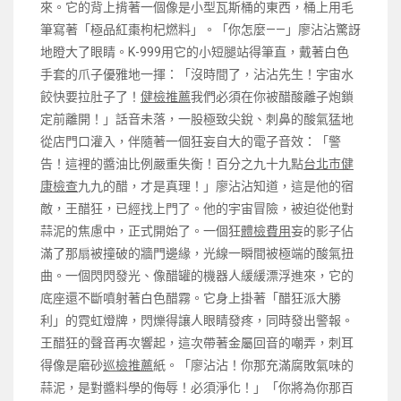
來。它的背上揹著一個像是小型瓦斯桶的東西，桶上用毛
筆寫著「極品紅棗枸杞燃料」。「你怎麼——」廖沾沾驚訝
地瞪大了眼睛。K-999用它的小短腿站得筆直，戴著白色
手套的爪子優雅地一揮：「沒時間了，沾沾先生！宇宙水
餃快要拉肚子了！
健檢推薦
我們必須在你被醋酸離子炮鎖
定前離開！」話音未落，一股極致尖銳、刺鼻的酸氣猛地
從店門口灌入，伴隨著一個狂妄自大的電子音效：「警
告！這裡的醬油比例嚴重失衡！百分之九十九點
台北巿健
康檢查
九九的醋，才是真理！」廖沾沾知道，這是他的宿
敵，王醋狂，已經找上門了。他的宇宙冒險，被迫從他對
蒜泥的焦慮中，正式開始了。一個狂
體檢費用
妄的影子佔
滿了那扇被撞破的牆門邊緣，光線一瞬間被極端的酸氣扭
曲。一個閃閃發光、像醋罐的機器人緩緩漂浮進來，它的
底座還不斷噴射著白色醋霧。它身上掛著「醋狂派大勝
利」的霓虹燈牌，閃爍得讓人眼睛發疼，同時發出警報。
王醋狂的聲音再次響起，這次帶著金屬回音的嘲弄，刺耳
得像是磨砂
巡檢推薦
紙。「廖沾沾！你那充滿腐敗氣味的
蒜泥，是對醬料學的侮辱！必須淨化！」「你將為你那百