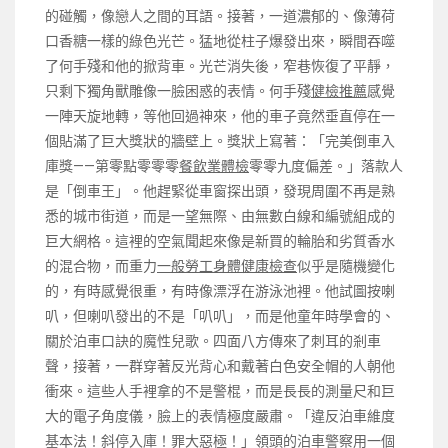
的碰觸，像戀人之間的耳語。接著，一道濃郁的、像薄荷
口香糖一樣的綠色光芒。猛地從柱子爆發出來，瞬間吞噬
了何手殘和他的掀背車。光芒消失後，窄巷恢復了平靜，
只剩下獨角獸雕像一臉困惑的表情。何手殘
健檢推薦
感覺
一陣天旋地轉，等他回過神來，他的車子竟然垂直停在一
個貼滿了巨大獎狀的牆壁上。獎狀上寫著：「完美倒車入
庫獎——第零點零零零
餐飲業體檢
零零九度偏差。」落款人
是「倒車王」。他趕緊從車窗探出頭，發現周圍不再是熟
悉的城市街道，而是一望無際、由無數白線和編號組成的
巨大網格。這裡的空氣聞起來像是新買的輪胎和劣質香水
的混合物，而重力
一般勞工身體健康檢查
似乎是隨機變化
的，有時感覺很重，有時像漂浮在游泳池裡。他試圖按喇
叭，但喇叭發出的不是「叭叭」，而是他童年時學會的、
關於泊車口訣的魔性兒歌。四面八方傳來了刺耳的剎車
聲，接著，一群穿著反光背心和戴著白色安全帽的人朝他
衝來。這些人手裡拿的不是警棍，而是長長的測量尺和巨
大的電子角度儀，臉上的表情極度嚴肅。「違反泊車維度
基本法！斜停入庫！罪大惡極！」領頭的泊車警察用一個