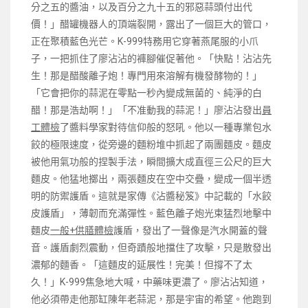
分之五的醬油，以及百分之九十五的邪惡蒜頭付出代
價！」醋罐機器人的頂端裂開，露出了一個巨大的管口，
正在聚積藍色光芒。K-999特務用它穿著燕尾服的小爪
子，一把抓住了廖沾沾的褲腳催促著他。「快點！沾沾先
生！那是醋酸離子炮！專門用來溶解有機發酵物的！」
「它會把你的蒜泥在零點一秒內變成無菌的、純淨的白
醋！那是浩劫啊！」「不准動我的蒜泥！」廖沾沾發出
員
工體檢
了醬料學家對待信仰般的怒吼。他以一種專業包水
餃的極限速度，從旁邊的麵粉堆中抓起了兩團麵皮。麵皮
被他用氣功般的捏製手法，瞬間擴大成直徑三公尺的巨大
麵皮。他猛地擲出，兩張麵皮在空中交疊，變成一個半透
明的防禦護盾。這就是家傳《沾醬秘笈》中記載的「水餃
皮護盾」，薄韌而充滿彈性。藍色離子炮光束猛烈地擊中
麵皮
一般+供膳體檢
護盾，發出了一聲像是汽水開蓋的聲
音。護盾劇烈震動，但奇蹟般地擋住了攻擊，只是散發出
濃郁的麵香。「這麵皮的延展性！完美！但撐不了太
久！」K-999焦急地大喊，中藥味更濃了。廖沾沾知道，
他必須帶走他那缸陳年老蒜泥，那是宇宙的希望。他跑到