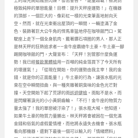
上的燈光開始瘋狂閃爍，發出警告。「能量超載！檢測到
極致純粹的單戀能量！目標：提升天秤座運勢！」在機器
的頂部，一個巨大的、像彩虹一樣的光束筆直地射向天
空。然而，就在光束衝出屋頂的一瞬間，一輛塗滿了金
色、裝飾著巨大公牛角的悍馬車猛地停在咖啡館門口。駕
駛座上走下一個全身肌肉、戴著鑽石項圈的男人，那人正
是林天秤的狂熱追求者——金牛座霸總牛土豪。牛土豪一腳
踢開咖啡館的門，大聲宣布：「天秤！別管那什麼負運
勢！我已經
餐飲業體檢
用一百噸的純金箔買下了今天所有
的壞運氣！」「從現在開始，你的運勢由我主宰！我的金
錢，就是你的正面能量！」牛土豪的行為，讓張水瓶的光
束在空中瞬間扭曲，與一種夾雜著銅臭味的金色光芒對
撞。天空開始下起了荒謬的雨
巡迴健檢
。雨點不是水，而
是閃耀著淚光的小小黃銅齒輪。「不行！金牛座的物質力
量太強了！我的單戀被汙染了！」張水瓶大喊。他知道，
如果牛土豪的物質力量勝出，林天秤將會被困在一個充滿
金錢和俗氣的虛假愛情裡，而他將永遠失去機會。張水瓶
看向那機器，還剩下最後一個可以輸入的「情緒燃料」