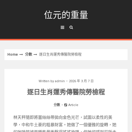
Skip
to
位元的重量
content
Home
分數
逐日生肖運秀傳醫院勞檢程
Written by
admin
2026 年 3 月 7 日
逐日生肖運秀傳醫院勞檢程
分數
Article
林天秤隨即將蕾絲絲帶拋向金色光芒，試圖以柔性的美
學，中和牛土豪的粗暴財富。她做了一個優雅的旋轉，她