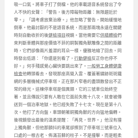
吸一口氣。將車子打了倒檔。他的車載語音系統發出了令
人不快的女聲：「警告，後方障礙物距離：無限趨近於
零。」「請考慮放棄治療。」他忽略了警告，開始緩慢地
倒車。他最討厭的不是語音系統，而是那兩塊永遠在關鍵
時刻自動收折的後
健檢項目
視鏡。當他需要它
供膳體檢
們
來判斷車體與那座價值不菲的銅製獨角獸雕像之間的距離
時，它們卻像兩片羞澀的耳朵一樣，優雅地縮了回去。同
時發出低語：「你還是別看了，
行動健檢
反正你也停不
好。」何手殘感覺心臟快要跳出來了。
一般勞工身體健康
檢查
他轉頭看去，發現那座高聳入雲、覆蓋著鏽跡斑斑鐵
網的多層機械式停車塔，正在那片窄巷的盡頭散發出不正
常的綠光。這棟停車塔是個異類，它的三號車位始終空
著，並且傳說只要有人敢在它面前失敗十八次，就會被傳
送到一個泊車地獄。他已經失敗了十七次。現在是第十八
次。他打了方向盤，車頭朝著銅獨角獸的方向猛地偏轉。
後視鏡發出最後的溫柔提醒：「再見，世界。」他沒有撞
上獨角獸，但他那顫抖的車尾卻擦到了停車塔三號車位入
口處的一根古老、佈滿苔蘚的柱子。不是撞擊，而是輕柔