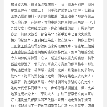
擴音器大喊，聲音充滿機械感。「我、我沒有斜停！我只
是垂直停在了牆壁上！」何手殘趕緊為自己辯解，但聲音
因為恐懼而顫抖。
巡迴體檢推薦
「垂直泊車？那是在第三
次元的行為，在這裡，你的車體與停車線的夾角是——八十
九點七度！按照維度法則，你必須接受懲罰！」懲罰的內
容是：無限次觀看一部名為**《新手泊車七百次失敗集
錦》的紀錄片，直到哭泣為止。就在這時，一輛像是從科
一般勞工體檢
幻電影裡開出來的黑色跑車，優雅地
一般勞
工身體健康檢查
從網格的邊緣漂移而過。跑車的輪胎發出
令人陶醉的摩擦聲，它以一種近乎蔑視重力的姿態，精準
巡檢
地停進了一個只有它車身尺寸寬度的停車格中。那泊
車的過程就像一場舞蹈，流暢、完美，且毫無任何多餘的
動作**。跑車的駕駛座上走出一個全身黑色皮衣的女人，
她戴著一副透明護目鏡，冷酷地朝著何手殘的方向走來。
她的步伐優雅而精準，每一步都像是被測量過一樣，完美
地落在網格線上。「車影大人！」泊車警察們立刻立正站
好，連測量尺都顫抖著不敢發出聲音。她走到何手殘面
前，輕蔑地掃了一眼他那輛垂直貼在牆上的掀背車，語氣