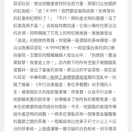
蒜泥缸前，使出他搬運食材的全部力量，將那口比他還胖
的缸抱起。「走！K-999！我們要從後院逃跑！別再管你
的紅棗枸杞燃料了！」「不行！燃料是文明的基礎！沒了
紅棗我飛不遠！」吉娃娃特務抗議。它用小嘴咬住廖沾沾
的衣領，同時開啟了它背上的枸杞推進器。推進器發出
「滋滋」的輕微煎煮聲，伴隨著一股濃郁的蔘味爆發。廖
沾沾抱著蒜泥缸、K-999咬著他，一起從撞出來的洞口衝
向後院。王醋狂的醋罐機器人發出尖叫：「別想逃！醬油
黨餘孽！我會追上你！」店內剩下的所有空盤子被醋酸氣
波震碎，發出了最後的哀鳴。廖沾沾的宇宙冒險，就在這
片蒜泥、中藥和醋
一般勞工身體健康檢查
酸的混亂中，拉
開了帷幕。《平行泊車維度：車位爭奪戰》何手殘的人
生，被兩個巨大的陰影籠罩著：停車費，以及平行泊車。
他那輛老舊的掀背車，彷彿繼承了他所有的駕駛焦慮，從
未在他需要時提供過任何幫助。今天，他面臨的是城市傳
說中最恐怖的挑戰，一條夾在理髮店與一間專賣金屬雕像
的畫廊之間的窄巷。一個看起來比他車子尺寸小上三十公
分的停車格，上面還灑著一層可疑的白色粉末。何手殘深