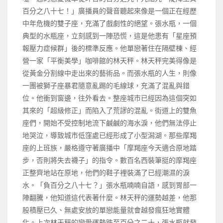
百分之八十七！」廣播員的聲音聽起來像是一個正在經歷
中年危機的雙子座，充滿了戲劇性的絕望。張水瓶，一個
典型的水瓶座，立刻感到一陣恐慌，這是他患有「星座預
報壓力症候群」後的標準反應。他單戀著住在隔壁棟、經
營一家「平衡美學」咖啡館的林天秤。林天秤完美得像是
從黃金分割線中走出來的藝術品。而張水瓶的人生，則像
一團被獅子座暴君隨意亂踢的毛線球，充滿了混亂與錯
位。他衝到窗邊，往外看去。整座城市已經因為這個突如
其來的「超級修正」而陷入了荒謬的混亂。街道上的雙魚
座們，開始不受控制地流下鹹鹹的海水淚，他們無法停止
地哭泣，導致城市低窪處已經形成了小型潟湖。那些摩羯
座的上班族，嚴格遵守著廣播中「摩羯座今天適合原地踏
步，否則將失去襪子」的指令。數百名西裝筆挺的摩羯座
正整齊地站在原地，他們的鞋子裡裝滿了已經潮濕的淚
水。「負百分之八十七？」張水瓶喃喃自語，感到胃部一
陣翻騰，他知道這代表著什麼。林天秤的運勢越差，他那
股積壓已久、無處安放的單戀能量就會越發瘋狂地實體
化。上次林天秤的戀愛運勢跌至百分之二十，張水瓶就發