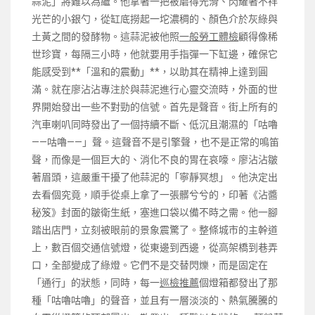
蒜泥」將難以為繼。他拿著一把被磨得光滑、閃耀著不祥
光芒的小銀勺，從缸底撈起一坨濃稠的、顏色介於灰綠與
土黃之間的發酵物。這蒜泥被他照
一般勞工體檢
顧得像稀
世珍寶，每隔三小時，他就要用手指彈一下缸邊，確保它
能感受到**「溫和的震動」**，以助其在精神上達到圓
滿。就在廖沾沾專注於與蒜泥進行心靈交流時，外面的世
界開始發出一些不對勁的信號。首先是聲音。街上所有的
汽車喇叭同時發出了一個持續不斷、低沉且潮濕的「咕嚕
——咕嚕——」聲。這聲音不是引擎聲，也不是正常的鳴笛
聲，而像是一個巨大的、消化不良的胃在哀嚎。廖沾沾皺
著眉頭，這嚴重干擾了他蒜泥的「寧靜冥想」。他決定出
去看個究竟，順手從桌上拿了一張髒兮兮的，印著《沾醬
秘笈》封面的皺衛生紙，塞進口袋以備不時之需。他一腳
踏出店門，立刻被眼前的景象震驚了。整條城市的主幹道
上，數百個交通信號燈，從東邊到西邊，從高架橋到巷弄
口，全部變成了綠燈。它們不是交替閃爍，而是固定在
「通行」的狀態，同時，每一
巡檢推薦
個燈箱都發出了那
種「咕嚕咕嚕」的聲音，並且有一層淡淡的、熱氣騰騰的