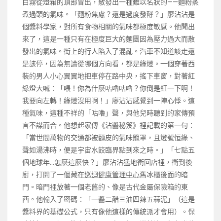
白霧從燈箱的頂部冒出，散發出一種難以名狀的——麵粉蒸
煮過頭的氣味。「麵粉焦慮？還是過度發酵？」廖沾沾是
個醬料學家，對所有食物相關的氣味都極度敏感。他聞出
來了，這是一種只有在極度巨大的麵團因為壓力過大而散
發出的氣味。街上的行人陷入了混亂。汽車不知道該走還
是該停，因為無論從哪個方向看，都是綠燈。一個穿著西
裝的男人小心翼翼地把車停在路中央，搖下車窗，對著紅
綠燈大喊：「喂！你為什麼咕嚕咕嚕？你倒是紅一下啊！
我要向左轉！綠燈沒用啊！」廖沾沾感覺到一陣心悸。這
種氣味，這種不祥的「咕嚕」聲，與他兒時聽到的家傳預
言不謀而合。他想起家傳《沾醬秘笈》裡記載的第一句：
「當世間萬物的交通都被麵皮的氣味籠罩，且燈號恒綠、
聲如湯沸時，便是宇宙水餃臨界點到來之時。」「七點五
個地球年…怎麼這麼快？」廖沾沾猛地衝回店裡，衝到後
廚，打開了一個藏在
巡迴健康管理中心
舊冰櫃後面的暗
門。暗門裡放著一個老舊的、像是古代金屬保險箱的東
西。他輸入了密碼：「一醬二醋三油四辣五蒜泥」（這是
醬料界的基礎公式，只有像他這樣的傳統派才會用）。保