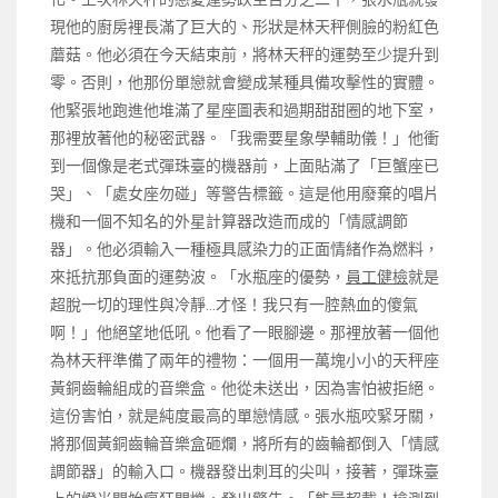
現他的廚房裡長滿了巨大的、形狀是林天秤側臉的粉紅色
蘑菇。他必須在今天結束前，將林天秤的運勢至少提升到
零。否則，他那份單戀就會變成某種具備攻擊性的實體。
他緊張地跑進他堆滿了星座圖表和過期甜甜圈的地下室，
那裡放著他的秘密武器。「我需要星象學輔助儀！」他衝
到一個像是老式彈珠臺的機器前，上面貼滿了「巨蟹座已
哭」、「處女座勿碰」等警告標籤。這是他用廢棄的唱片
機和一個不知名的外星計算器改造而成的「情感調節
器」。他必須輸入一種極具感染力的正面情緒作為燃料，
來抵抗那負面的運勢波。「水瓶座的優勢，
員工健檢
就是
超脫一切的理性與冷靜…才怪！我只有一腔熱血的傻氣
啊！」他絕望地低吼。他看了一眼腳邊。那裡放著一個他
為林天秤準備了兩年的禮物：一個用一萬塊小小的天秤座
黃銅齒輪組成的音樂盒。他從未送出，因為害怕被拒絕。
這份害怕，就是純度最高的單戀情感。張水瓶咬緊牙關，
將那個黃銅齒輪音樂盒砸爛，將所有的齒輪都倒入「情感
調節器」的輸入口。機器發出刺耳的尖叫，接著，彈珠臺