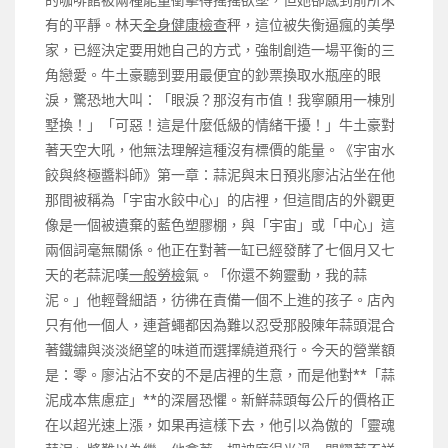
的咖啡館被兩種能量衝擊得搖搖欲墜，但她卻感到前所未
有的平靜。林天
全身健康檢查
秤，這位被失衡逼瘋的美學
家，已經決定要用她自己的方式，強制創造一場平衡的三
角戀愛。牛土豪聽到要用最便宜的鈔票換取水瓶座的眼
淚，驚恐地大叫：「眼淚？那沒有市值！我寧願用一棟別
墅換！」「可惡！這是什麼低級的情緒干擾！」牛土豪對
著天空大吼，他無法理解這種沒有標價的能量。《宇宙水
餃與終極醬料師》第一章：蒜泥與末日預兆廖沾沾坐在他
那間被稱為「宇宙水餃中心」的店裡，但這間店的外觀更
像是一個被遺棄的藍色塑膠棚，與「宇宙」或「中心」這
兩個詞毫無關係。他正在對著一缸已經發酵了七個月又七
天的老蒜泥嘆
一般勞檢
氣。「你還不夠靈動，我的蒜
泥。」他輕聲細語，彷彿在責備一個不上進的孩子。店內
只有他一個人，連蒼蠅都因為難以忍受那股陳年蒜頭混合
著鐵鏽與淡淡絕望的味道而選擇繞道飛行。今天的營業額
是：零。廖沾沾不安的不是店裡的生意，而是他對**「蒜
泥成本焦慮症」**的深層恐懼。新鮮蒜頭每公斤的價格正
在以超光速上漲，如果再這樣下去，他引以為傲的「靈魂