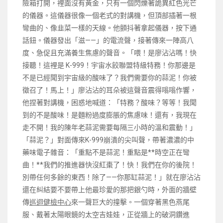
險箱打開，裡面沒有黃金，只有一個閃爍著詭異紅色光芒
的儀器。這儀器很像一個老式的對講機，但頂部插著一根
彎曲的、像韭菜一樣的天線。他顫抖著拿起儀器，按下通
話鈕。儀器發出「滋——」的電流聲，接著傳來一陣高八
度、急促且充滿養生焦慮的聲音。「喂！是廖沾沾嗎！快
接聽！這裡是 K-999！宇宙水餃聯盟特級特務！你那邊是
不是已經聞到宇宙級的酸味了？我們需要你的蒜泥！你被
徵召了！馬上！」廖沾沾的耳朵被這聲音震得嗡嗡作響，
他捏著對講機，困惑地喊道：「特務？酸味？等等！我聞
到的不是酸味！是麵粉過度膨脹的焦慮味！還有，我現在
走不開！我的陳年老蒜泥需要每隔三小時的溫和震動！」
「蒜泥？」對面傳來K-999崩潰的尖叫聲，帶著濃濃的中
藥味電子雜音：「重點不是蒜泥！重點是**時空正在彎
曲！**我們的推進器快沒紅棗了！快！我們在你的後院！
別帶任何多餘的東西！除了——你那缸蒜泥！」就在廖沾沾
還在糾結要不要帶上他最珍愛的那把銀勺時，外面的牆壁
傳
巡迴健檢中心
來一聲巨大的撞擊。一個穿著黑色燕尾
服、戴著太陽眼鏡的太空吉娃娃，正從牆上的破洞鑽進