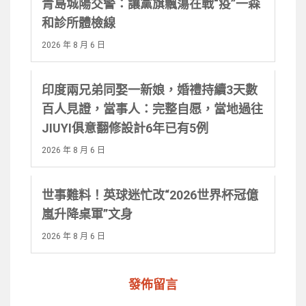
青島城陽交警：讓黨旗飄蕩在戰“疫”一森
和診所體檢線
2026 年 8 月 6 日
印度兩兄弟同娶一新娘，婚禮持續3天數
百人見證，當事人：完整自愿，當地過往
JIUYI俱意翻修設計6年已有5例
2026 年 8 月 6 日
世事難料！英球迷忙改“2026世界杯冠億
嵐升降桌軍”文身
2026 年 8 月 6 日
發佈留言