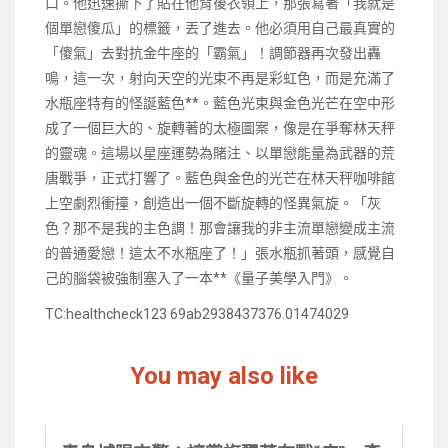
口。他迅速撕下了貼在他背後衣領上，那張寫著「我就是
個單戀傻瓜」的標籤，丟了進去。他必須用自己最真實的
「傻氣」去對抗金牛座的「霸氣」！調節器再次發出轟
鳴，這一次，射向天空的光束不再是彩虹色，而是充滿了
水瓶座特有的怪誕藍色**。藍色光束與金色光芒在空中形
成了一個巨大的、旋轉著的太極圖案，像是在爭奪林天秤
的靈魂。這場以星座運勢為賭注、以單戀能量為武器的荒
唐戰爭，正式打響了。藍色與金色的光芒在林天秤咖啡館
上空劇烈衝撞，創造出一個不斷旋轉的怪異氣旋。「灰
色？那不是我的主色調！那會讓我的非主流單戀變成主流
的普通愛戀！這太不水瓶座了！」張水瓶抓著頭，感覺自
己的腦袋被強制塞入了一本**《量子美學入門》。
TC:healthcheck123 69ab2938437376.01474029
You may also like