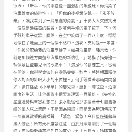
冰冷。「新手，你的車技像一團混亂的毛線球。你污染了
泊車維度的純粹性。」「但你的後視鏡貼紙——『永不放
棄』，讓我看到了一絲愚蠢的勇氣。」車影大人突然掏出
一個像是遙控器的裝置，對著何手殘的車子按了一下。何
手殘的車子從牆上脫落，在空中旋轉了一百八十度，穩穩
地停在了地面上的一個停車格中。這次，夾角是——零度。
「你被分配給我的泊車學徒了。如果泊車是一種宗教，你
就是那個連方向盤都沒摸過的新信徒。」她指了指旁邊一
輛像是巨型嬰兒車的改造車：「這是你的訓練工具，從現
在開始，你得學會如何在零點零零一秒內，將這輛車精準
停入對面的針眼大小的車位裡。」何手殘看著那輛閃閃發
光、還在播放《小星星》的嬰兒車，感到一陣眩暈。泊車
維度的生活，比他想象中還要無理頭一百萬倍。《失控的
星座運勢與單戀狂想曲》張水瓶從他那張覆蓋著七層舊報
紙的單人床上驚醒，不是因為鬧鐘，而是因為屋頂傳來了
一陣震耳欲聾的廣播聲。「緊急！緊急！今日星座運勢超
級大修正！所有天秤座請注意！由於月球剛剛打了一個噴
嚏，您的戀愛機率從昨日的百分之九十九點九，陡降至負