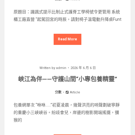
原題目：譏諷式提示比制止式護脊工學椅號令更管用 系統
櫃工廠直營 “起駕回宮的時辰，請對椅子溫電動升降桌Funt
Read More
Written by
admin
2026 年 6 月 6 日
峽江為伴——守護山間“小專包養精靈”
分數
Article
包養網單次 “咻咻……”初夏凌晨，幾聲洪亮的哨聲劃破寧靜
的重慶小三峽峽谷。紛歧會兒，岸邊的樹影開端搖擺，獼
猴的