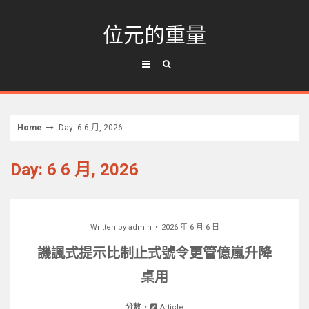
Skip
to
位元的重量
content
Home
Day: 6 6 月, 2026
Day: 6 6 月, 2026
Written by
admin
2026 年 6 月 6 日
譏諷式提示比制止式號令更管億嵐升降
桌用
分數
Article