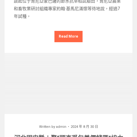
談起位于肯尼亞蒙巴薩的節水抗旱稻試驗田，肯尼亞農業
和畜牧業研討組織專家約翰·基馬尼滿懷等待地說，經過7
年試種，
Read More
Written by
admin
2024 年 8 月 30 日