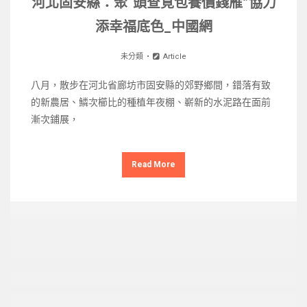
河北固安縣：聚“頭查覓包養價錢雁”協力
添幸福底色_中國網
未分類
Article
八月，散步在河北省廊坊市固安縣的郊野鄉間，錯落有致
的新農居、鱗次櫛比的種植年夜棚、嶄新的水泥路在面前
漸次鋪展，
Read More