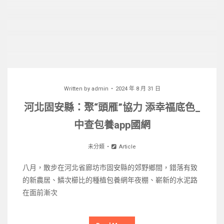
Written by
admin
2024 年 8 月 31 日
河北固安縣：聚“頭雁”協力 添幸福底色_
中查包養app國網
未分類
Article
八月，散步在河北省廊坊市固安縣的郊野鄉間，錯落有致
的新農居、鱗次櫛比的種植包養網年夜棚、嶄新的水泥路
在面前漸次