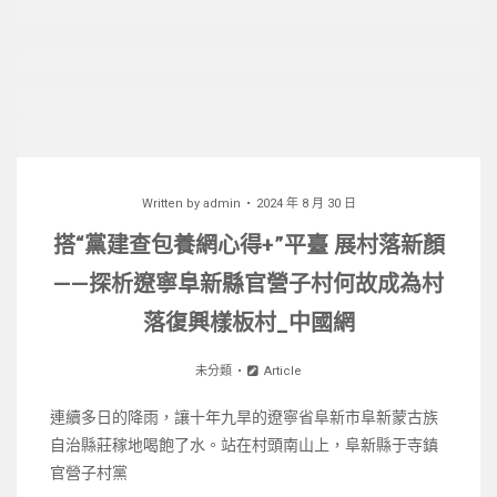
Written by
admin
2024 年 8 月 30 日
搭“黨建查包養網心得+”平臺 展村落新顏
——探析遼寧阜新縣官營子村何故成為村
落復興樣板村_中國網
未分類
Article
連續多日的降雨，讓十年九旱的遼寧省阜新市阜新蒙古族
自治縣莊稼地喝飽了水。站在村頭南山上，阜新縣于寺鎮
官營子村黨