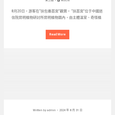
未分類
Article
8月20日，游客在“扶包養荔宮”觀賞。 “扶荔宮”位于中國迷
信院昆明植物研討所昆明植物園內，由主體溫室、奇怪植
Read More
Written by
admin
2024 年 8 月 31 日