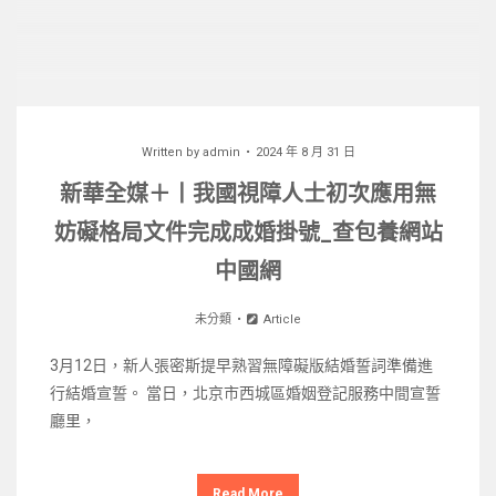
Written by
admin
2024 年 8 月 31 日
新華全媒＋丨我國視障人士初次應用無
妨礙格局文件完成成婚掛號_查包養網站
中國網
未分類
Article
3月12日，新人張密斯提早熟習無障礙版結婚誓詞準備進
行結婚宣誓。 當日，北京市西城區婚姻登記服務中間宣誓
廳里，
Read More