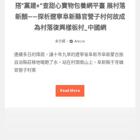
搭“黨建+”查甜心寶物包養網平臺 展村落
新顏——探析遼寧阜新縣官營子村何故成
為村落復興樣板村_中國網
未分類
Article
連續多日的降雨，讓十年九旱的遼寧省阜新市阜新蒙古族
自治縣莊稼地喝飽了水。站在村頭南山上，阜新縣于寺鎮
官營子村黨
Read More