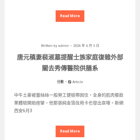
Read More
Written by
admin
2026 年 6 月 5 日
唐元稹妻裴淑墓提醒士族家庭復雜外部
關去秀傳醫院供膳系
分數
Article
中牛土豪被蕾絲絲一般勞工健檢帶困住，全身的肌肉餐飲
業體檢開始痙攣，他那張純金箔信用卡也發出哀嚎。新網
西安6月3
Read More