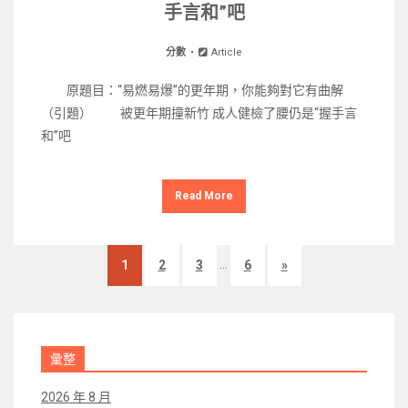
手言和”吧
分數
Article
原題目：“易燃易爆”的更年期，你能夠對它有曲解
（引題） 被更年期撞新竹 成人健檢了腰仍是“握手言
和”吧
Read More
...
1
2
3
6
»
彙整
2026 年 8 月