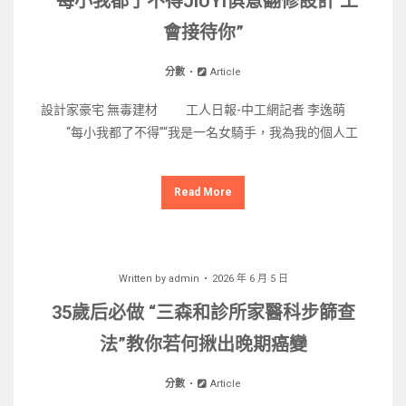
“每小我都了不得JIUYI俱意翻修設計 工
會接待你”
分數
Article
設計家豪宅 無毒建材 工人日報-中工網記者 李逸萌
“每小我都了不得”“我是一名女騎手，我為我的個人工
Read More
Written by
admin
2026 年 6 月 5 日
35歲后必做 “三森和診所家醫科步篩查
法”教你若何揪出晚期癌變
分數
Article