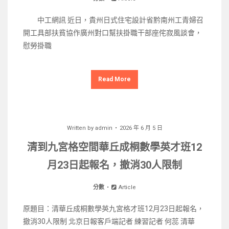
中工網訊 近日，貴州日式住宅設計省黔南州工青婦召
開工具部扶貧協作廣州對口幫扶掛職干部座侘寂風談會，
慰勞掛職
Read More
Written by
admin
2026 年 6 月 5 日
清到九宮格空間華丘成桐數學英才班12
月23日起報名，撤消30人限制
分數
Article
原題目：清華丘成桐數學英九宮格才班12月23日起報名，
撤消30人限制 北京日報客戶端記者 練習記者 何蕊 清華