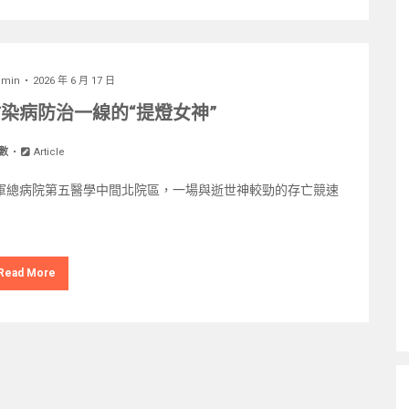
dmin
2026 年 6 月 17 日
染病防治一線的“提燈女神”
數
Article
束縛軍總病院第五醫學中間北院區，一場與逝世神較勁的存亡競速
Read More