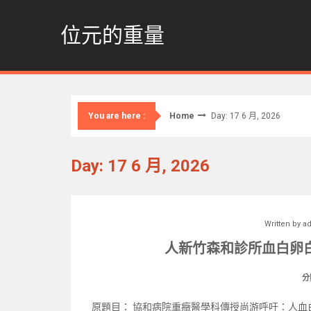
Skip
to
位元的重量
content
Home
Day: 17 6 月, 2026
You are here :
Day: 17 6 月, 2026
Written by
a
人新竹森和診所血白卵
分
原題目： 協和病院重癥醫學科傳授尚游呼吁：人血白