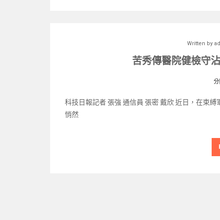
Written by
a
苦秀傳醫院健檢守沾
分
科技日報記者 張強 通信員 張密 戴欣 近日，在
悄然