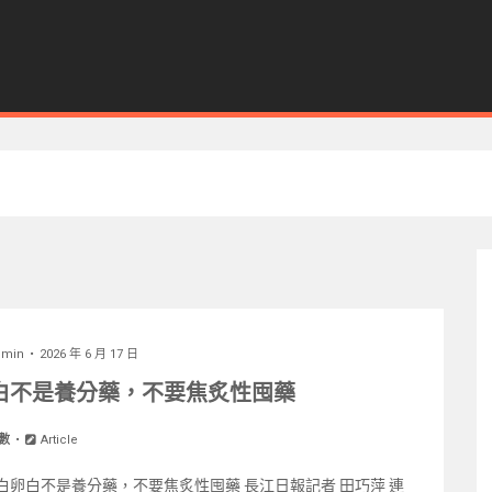
dmin
2026 年 6 月 17 日
白不是養分藥，不要焦炙性囤藥
數
Article
卵白不是養分藥，不要焦炙性囤藥 長江日報記者 田巧萍 連