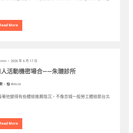
Read More
dmin
2026 年 6 月 17 日
人活動機密場合——朱璉診所
數
Article
靜靜地看著他變得有些體檢推薦陰沉，不像京城一般勞工體檢那台北
Read More