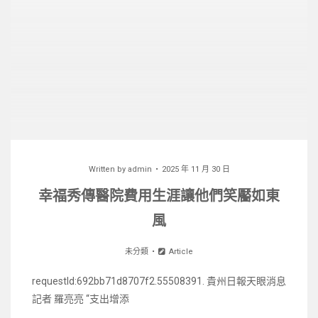
Written by
admin
2025 年 11 月 30 日
幸福秀傳醫院費用生涯讓他們笑靨如東
風
未分類
Article
requestId:692bb71d8707f2.55508391. 貴州日報天眼消息
記者 羅亮亮 “支出增添