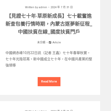
Written by
admin
2024 年 7 月 31 日
【見證七十年·草原新成長】七十載奮進
新查包養行情時期，內蒙古逐夢新征程_
中國扶貧在線_國度扶貧門戶
未分類
Article
中國網赤峰10月22日訊（記者 王鑫）七十年春華秋實，
七十年光陰荏苒。新中國成立七十年，在中國共產黨的堅
強領導
Read More