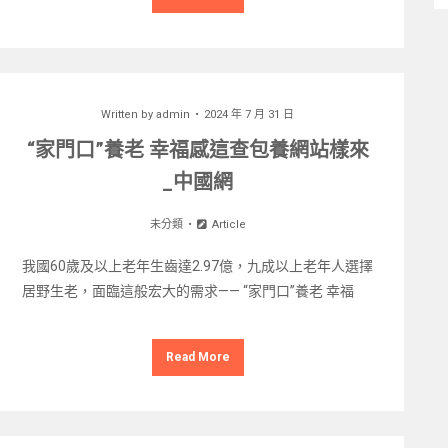
Written by
admin
2024 年 7 月 31 日
“家門口”養老 幸福感這查包養網站樣來
_中國網
未分類
Article
我國60歲及以上老年生齒達2.97億，九成以上老年人選擇
居野生老，面臨這般宏大的需求—— “家門口”養老 幸福
Read More