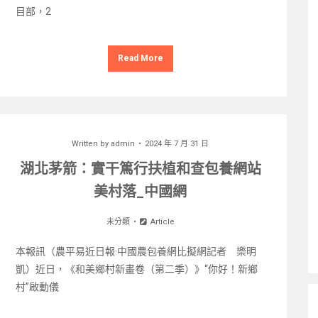
目部，2
Read More
Written by
admin
2024 年 7 月 31 日
湖北茅箭：實干篤行扶植和查包養網站
美村落_中國網
未分類
Article
本報訊（農平易近日報·中國農包養網比擬網記者 樂明
凱）近日，《和美鄉村新畫卷（第二季）》“你好！新鄉
村”啟動儀