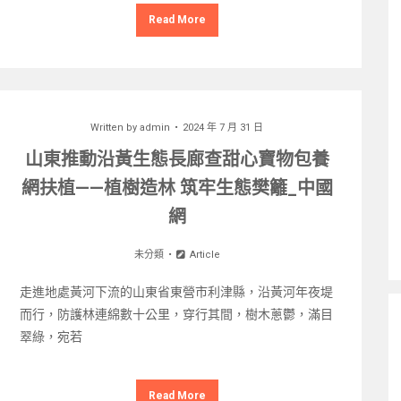
Read More
Written by
admin
2024 年 7 月 31 日
山東推動沿黃生態長廊查甜心寶物包養
網扶植——植樹造林 筑牢生態樊籬_中國
網
未分類
Article
走進地處黃河下流的山東省東營市利津縣，沿黃河年夜堤
而行，防護林連綿數十公里，穿行其間，樹木蔥鬱，滿目
翠綠，宛若
Read More