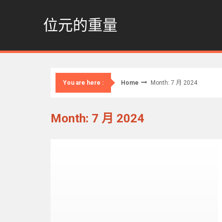
Skip
to
位元的重量
content
Home
Month: 7 月 2024
You are here :
Month: 7 月 2024