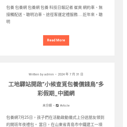
包養 包養網 包養網 包養 科技日報記者 崔爽 網約車、無
接觸配送、聰明泊車、途徑客運定禮服務……近年來，聰
明
Read More
Written by
admin
2024 年 7 月 31 日
工地驛站開啟“小候查覓包養價錢鳥”多
彩假期_中國網
未分類
Article
包養網7月25日，孩子們在活動啟動儀式上分送朋友領到
的開班年夜禮包。 當日，在山東省青島市中鐵建工一項