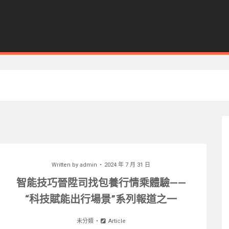
Written by
admin
2024 年 7 月 31 日
智能技巧晉陞司找包養行情乘體驗——
“科技賦能出行場景”系列報道之一
未分類
Article