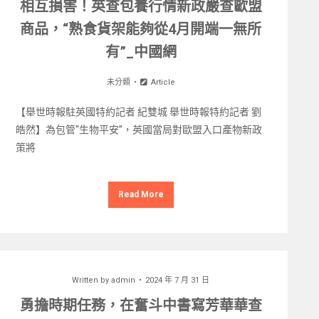
相互損害！英查包養行情新政嚴查歐盟
商品，“熟食貨架能夠從4月開端一無所
有”_中國網
未分類
Article
【舉世時報駐英國特約記者 紀雙城 舉世時報特約記者 劉
皓然】為包管“生物平安”，英國當局對歐盟入口產物新政
策將
Read More
Written by
admin
2024 年 7 月 31 日
勇擔時期任務，在奮斗中書寫芳華華查