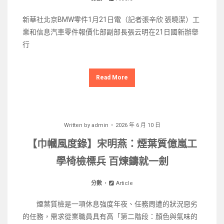
新華社北京BMW零件1月21日電（記者張辛欣 張曉潔）工
業和信息汽車零件報價化部副部長張云明在21日國新辦舉
行
Read More
Written by
admin
2026 年 6 月 10 日
【巾幗風度錄】宋明燕：煙葉質億嵐工
學椅檢標兵 百煉鑄就一劍
分數
Article
煙葉質檢是一項休息強度年夜、任務周遭的狀況惡劣
的任務，需求從業職員具有高「第二階段：顏色與氣味的