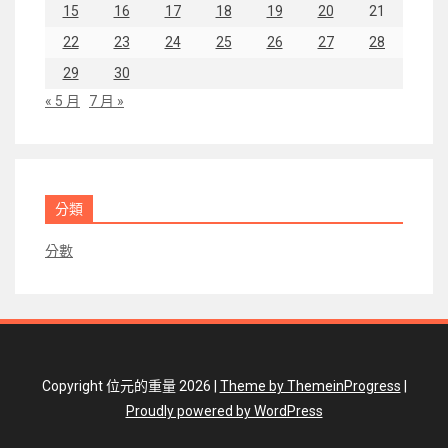
15
16
17
18
19
20
21
22
23
24
25
26
27
28
29
30
« 5 月
7 月 »
分類
分數
Copyright 位元的重量 2026 |
Theme by ThemeinProgress
|
Proudly powered by WordPress