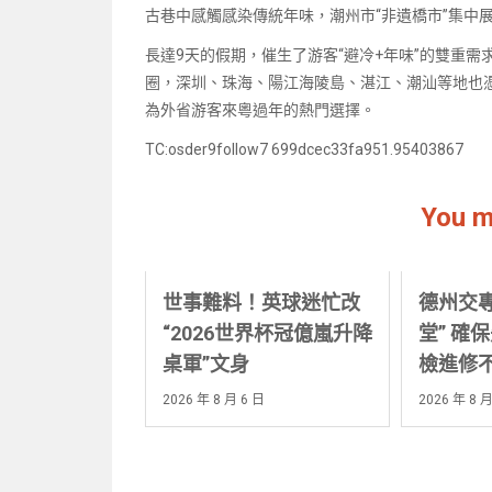
古巷中感觸感染傳統年味，潮州市“非遺橋市”集中
長達9天的假期，催生了游客“避冷+年味”的雙重
圈，深圳、珠海、陽江海陵島、湛江、潮汕等地也
為外省游客來粵過年的熱門選擇。
TC:osder9follow7 699dcec33fa951.95403867
You m
世事難料！英球迷忙改
德州交
“2026世界杯冠億嵐升降
堂” 確
桌軍”文身
檢進修
2026 年 8 月 6 日
2026 年 8 月