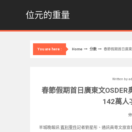
Skip
to
位元的重量
content
Home
分數
春節假期首日廣東文
You are here :
Written by
a
春節假期首日廣東文OSDER
142萬
分
羊城晚報訊
賓利零件
記者劉星彤、通訊員粵文旅宣