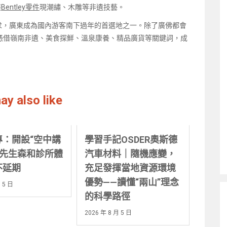
展
Bentley零件
現潮繡、木雕等非遺技藝。
需求，廣東成為國內游客南下過年的首選地之一。除了廣佛都會
憑借嶺南非遺、美食探鮮、溫泉康養、精品廣貨等關鍵詞，成
ay also like
專：開設“空中講
學習手記OSDER奧斯德
保先生森和診所體
汽車材料｜隨機應變，
不延期
充足發揮當地資源環境
優勢——讀懂“兩山”理念
 5 日
的科學路徑
2026 年 8 月 5 日