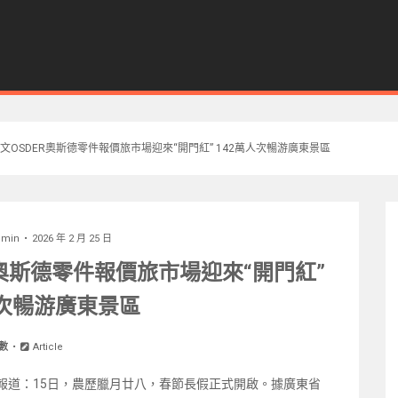
OSDER奧斯德零件報價旅市場迎來“開門紅” 142萬人次暢游廣東景區
dmin
2026 年 2 月 25 日
奧斯德零件報價旅市場迎來“開門紅”
人次暢游廣東景區
數
Article
報道：15日，農歷臘月廿八，春節長假正式開啟。據廣東省