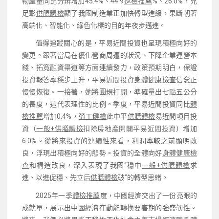
物產量同比分辨增加45.4%、44.9
巡檢推薦
%、26.0%，充
足彰
供膳體檢
顯了我國制造業正加快轉型進級，果斷朝著
高端化、智能化、綠色化標的目的年夜步邁進。
值得追蹤關心的是，平易近間投資也呈現積極向好的
變更。跟著當局在優化營商周遭的狀況、下降企業運營本
錢、拓寬融資渠道等方面連續發力，政策預期明白，保證
投資報答率穩步上升，平易近間投資
身體健康檢查
信念正
慢慢恢復。一接著，她將圓規打開，準確量出七點五公分
的長度，這代表理性的比例。季度，平易近間投資同比
體
檢推薦
增加0.4%，
勞工健檢
此中平
供膳體檢
易近間項目投
資（
一般+供膳體檢
扣除房地產開闢平易近間投資）增加
6.0%。從將來投資的連續性來看，利潤率較之前顯明改
良，浮現出積極向好的態勢。投資的全體向好
身體健康檢
查
和構造改良，深入表現了我國“穩中
一般+供膳體檢
求
進、以進促穩、先立后
供膳體檢
破”的轉型思緒。
2025年一季
體檢推薦
度，中國經濟交出了一份亮眼的
成就單，展示出中國經濟在動能轉換要害期的強盛韌性。