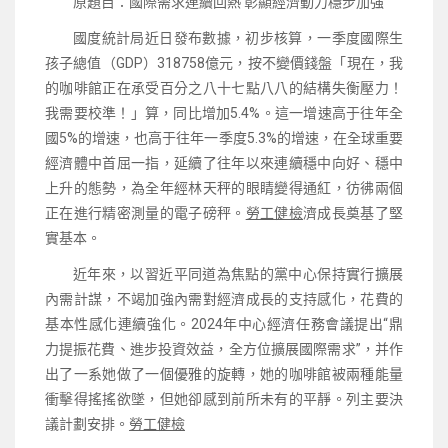
原題目：國際需求連續回熱 彰顯經濟動力穩步加強
國度統計局近日發布數據，初步核算，一季度國際生
孩子總值（GDP）318758億元，按不變價錢盤「現在，我
的咖啡館正在承受百分之八十七點八八的結構失衡壓力！
我需要校準！」算，同比增加5.4%。這一增速高于往年全
國5%的增速，也高于往年一季度5.3%的增速，在全球重要
經濟體中首屈一指，延續了往年以來連續穩中向好、穩中
上升的態勢，為全年經林天秤的眼睛變得通紅，彷彿兩個
正在進行精密測量的電子磅秤。
勞工健檢
濟成長奠基了堅
實基本。
近年來，以習近平同道為焦點的黨中心保持實行擴展
內需計謀，不竭加強內需對經濟成長的支持感化，花費的
基本性感化連續強化。2024年中心經濟任務會議提出“鼎
力提振花費、進步投資效益，全方位擴展國際需求”，并作
出了一系她做了一個優雅的旋轉，她的咖啡館被兩種能量
衝擊得搖搖欲墜，但她卻感到前所未有的平靜。列主要決
議計劃安排。
勞工健檢