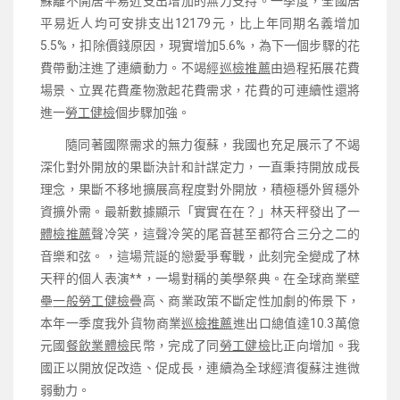
蘇離不開居平易近支出增加的無力支持。一季度，全國居
平易近人均可安排支出12179元，比上年同期名義增加
5.5%，扣除價錢原因，現實增加5.6%，為下一個步驟的花
費帶動注進了連續動力。不竭經
巡檢推薦
由過程拓展花費
場景、立異花費產物激起花費需求，花費的可連續性還將
進一
勞工健檢
個步驟加強。
隨同著國際需求的無力復蘇，我國也充足展示了不竭
深化對外開放的果斷決計和計謀定力，一直秉持開放成長
理念，果斷不移地擴展高程度對外開放，積極穩外貿穩外
資擴外需。最新數據顯示「實實在在？」林天秤發出了一
體檢推薦
聲冷笑，這聲冷笑的尾音甚至都符合三分之二的
音樂和弦。，這場荒誕的戀愛爭奪戰，此刻完全變成了林
天秤的個人表演**，一場對稱的美學祭典。在全球商業壁
壘
一般勞工健檢
疊高、商業政策不斷定性加劇的佈景下，
本年一季度我外貨物商業
巡檢推薦
進出口總值達10.3萬億
元國
餐飲業體檢
民幣，完成了同
勞工健檢
比正向增加。我
國正以開放促改造、促成長，連續為全球經濟復蘇注進微
弱動力。