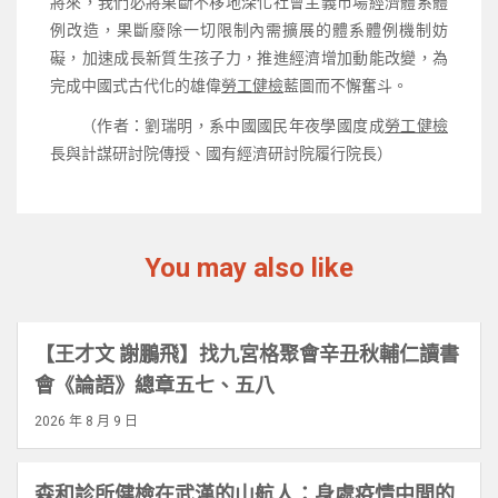
將來，我們必將果斷不移地深化社會主義市場經濟體系體
例改造，果斷廢除一切限制內需擴展的體系體例機制妨
礙，加速成長新質生孩子力，推進經濟增加動能改變，為
完成中國式古代化的雄偉
勞工健檢
藍圖而不懈奮斗。
（作者：劉瑞明，系中國國民年夜學國度成
勞工健檢
長與計謀研討院傳授、國有經濟研討院履行院長）
You may also like
【王才文 謝鵬飛】找九宮格聚會辛丑秋輔仁讀書
會《論語》總章五七、五八
2026 年 8 月 9 日
森和診所健檢在武漢的山航人：身處疫情中間的