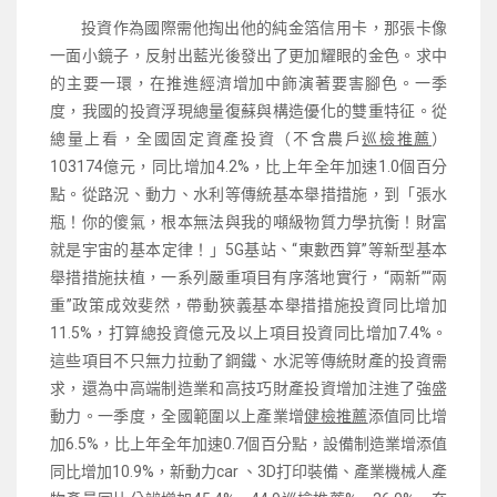
投資作為國際需他掏出他的純金箔信用卡，那張卡像
一面小鏡子，反射出藍光後發出了更加耀眼的金色。求中
的主要一環，在推進經濟增加中飾演著要害腳色。一季
度，我國的投資浮現總量復蘇與構造優化的雙重特征。從
總量上看，全國固定資產投資（不含農戶
巡檢推薦
）
103174億元，同比增加4.2%，比上年全年加速1.0個百分
點。從路況、動力、水利等傳統基本舉措措施，到「張水
瓶！你的傻氣，根本無法與我的噸級物質力學抗衡！財富
就是宇宙的基本定律！」5G基站、“東數西算”等新型基本
舉措措施扶植，一系列嚴重項目有序落地實行，“兩新”“兩
重”政策成效斐然，帶動狹義基本舉措措施投資同比增加
11.5%，打算總投資億元及以上項目投資同比增加7.4%。
這些項目不只無力拉動了鋼鐵、水泥等傳統財產的投資需
求，還為中高端制造業和高技巧財產投資增加注進了強盛
動力。一季度，全國範圍以上產業增
健檢推薦
添值同比增
加6.5%，比上年全年加速0.7個百分點，設備制造業增添值
同比增加10.9%，新動力car 、3D打印裝備、產業機械人產