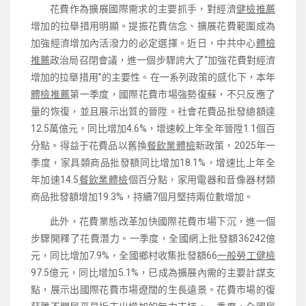
花費作為擴展國際需求的主要抓手，對經濟
健檢推薦
增加的拉舉措用明顯。提振花費信念、擴展花費範圍成為
加強經濟增加內活潑力的必定選擇。近日，中共中心
體檢
推薦
政治局召閉會議，進一個步驟誇大了“加強花費對經濟
增加的拉舉措用”的主要性。在一系列政策的感化下，本年
體檢推薦
第一季度，國際花費市場強勢復蘇，不只反應了
量的恢復，並且展示出質的晉陞。社會花費品批發總額達
12.5萬億元，同比增加4.6%，增速較上年全年晉陞1.1個百
分點。得益于花費品以舊換
餐飲業體檢
新政策，2025年一
季度，家具類商品批發額同比增加18.1%，增速比上年全
年加速14.5
餐飲業體檢
個百分點，家用電器和音像器材類
商品批發額增加19.3%，持續7個月堅持兩位數增加。
此外，花費業態改革加快國際花費市場下沉，進一個
步驟開釋了花費潛力。一季度，全國網上批發額36242億
元，同比增加7.9%，全國鄉村收集批發額66
一般勞工健檢
97.5億元，同比增加5.1%，已成為擴展內需的主要計謀支
點，展示出國際花費市場遼闊的生長遠景。花費市場的復