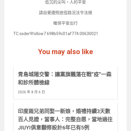
低沉的尖叫。人的平安
請自覺遵照途徑路況法令法規
確保平安出行
TC:osder9follow7 698b59c01af774.00630021
You may also like
青島城陽交警：讓黨旗飄蕩在戰“疫”一森
和診所體檢線
2026 年 8 月 6 日
印度兩兄弟同娶一新娘，婚禮持續3天數
百人見證，當事人：完整自愿，當地過往
JIUYI俱意翻修設計6年已有5例