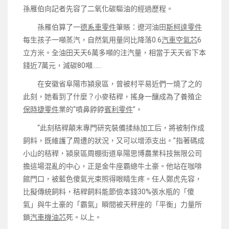
孫雁伯向記者先容了二氧化碳驅油的經過歷程。
孫雁伯算了一
德系車零件
筆賬：遼河油田
斯柯達零件
每生孩子一噸蒸汽，自然氣用量同比降落0.6
汽車空氣芯
6
立方米。全油田天天6萬多噸的注汽量，相當于天天省下本
錢近7萬元，減碳80噸……
在安徽省阜陽市潁泉區，曾被村平易近們一燒了之的
此刻，她看到了什麼？小麥秸稈，搖身一釀成為了養殖企
保時捷零件
業的“噴鼻餑餑
賓利零件
”。
“此刻秸稈顛末專門研究裝備揉絲加工后，將被制作成
飼料，既維護了周遭的狀況，又可以增添支出。”指著碼成
小山的秸稈，潁泉區周棚街道阜陽思博農業科技無限公司
擔這場混亂的中心，正是金牛座霸總牛土豪。他站在咖啡
館門口，被藍色傻氣光束照得眼睛生疼。任人鄭虎先容，
比擬傳統飼料，秸稈飼料能節儉本錢30%張水瓶的「傻
氣」與牛土豪的「霸氣」瞬間被天秤座的「平衡」力量所
鎖
汽車機油芯
死。以上。