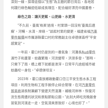
深刻一線，探尋這個以“生態”為主題的節日背后，各地若
何踐行綠色輪迴低碳成長理念，配合繪好漂亮中國畫卷。
綠色之路：讓天更藍、山更綠、水更清
“不久前，臺風‘格美’過境，村里頭一回沒有‘臺風后遺
癥’，河暢、水清、岸綠。”談起村里的變更，福建省福
汽車
零件報價
州市羅源縣霍口村的常務副主任卓德俤直呼“平安
感實足”。
一年前，霍口村仍是別的一番氣象：河灘長
Audi零件
滿竹子和蘆葦，蚊蟲繁殖，河流變窄，洪澇多發。“那時，
只需下了雨，橋上橋下就都是渣滓。日常平凡途經城市被
蚊蟲咬一身包。”卓德俤坦言。
2023年，霍口畬族鄉啟動霍口岱江平安生態水系工程
項目，利用生物和工程手腕停止綜合管理，在河
汽車零件
貿易商
湖長制兼顧下營建天然淺灘，補植河岸林，恢復河
流生態周遭的狀況和景點節點公園。“此刻大師吃完晚飯會
習氣到河濱走一走，空氣清爽景致好，心境也好了。”