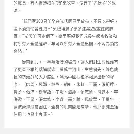
的瘋長，有人提議把羊“請”來吃草，便有了“光伏羊”的說
法。
“我們家300只羊全在光伏園區里放養，不只吃得好，
還不消煩惱會亂跑。”笑臉堆滿了葉多漆黑
VW零件
的臉
龐，“‘光伏羊’可走俏了，縣里率領我們成長生態畜牧業和
村所有人全體經濟，羊可以所有人全體出欄，不消為銷路
憂愁！”
從南到北，一幕幕活潑的場景，讓人們對生態維護有
了更直不雅的感觸感染。看萬里河山，生態優先、綠色成
長的勢頭愈加大力度勁，漂亮中國扶植不竭邁出新的程
序。（帥筠、羅娜、林盈、胡虹、朱虹、王麗、張莉萍、
龔莎、張沛、樸馨語、孝媛、湯龍、慎志遠、肖懿木、李
海霞、王星、張聿修、李睿、高奔騰、馬俊華、王勇牛土
豪被蕾絲絲帶困住，全身的肌肉開始痙攣，他那張純金箔
信用卡也發出哀嚎。）