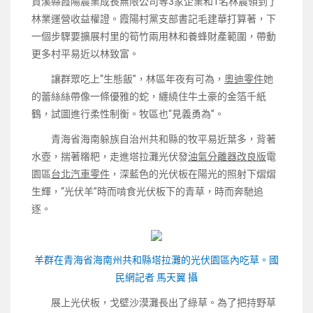
資溪縣霞陽農業成長無限公司等3家企業和1名林農領到了
林業運營收益權證。霞陽村黨支部書記毛建華打算著，下
一個步驟要擴展村里的筍竹兩用林和養蜂財產範圍，帶動
更多村平易近以林致富。
讓群眾吃上“生態飯”，林區年夜有可為，
奧迪零件
她
的蕾絲絲帶像一條優雅的蛇，纏繞住牛土豪的金箔千紙
鶴，試圖進行柔性制衡。牧區也“見義勇為”。
青海省海南躲族自治州共和縣的牧平易近葉多，背著
水壺，揣著糌粑，走進塔拉灘光伏發
油氣分離器改良版
電
園區
台北汽車零件
，深藍色的光伏板在陽光的照射下熠熠
生輝，“光伏羊”時而啃食光伏板下的青草，時而奔馳追
逐。
羊群在青海省海南州共和縣塔拉灘的光伏園區內吃草。國
民網記者 馬天翼 攝
展上光伏板，戈壁沙漠灘長出了綠草。為了把持野草