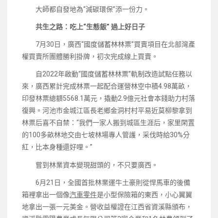
大師都自發地為“減碳環保”添一份力。
共生之路：吃上“生態飯” 過上好日子
7月30日，廣西“國度儲蓄林林票”買賣項目在北部灣產
權買賣所團體勝利掛牌，初次完成線上買賣。
自2022年啟動“國度儲蓄林林票”軌制改造試點任務以
來，廣西累計完成林票一起配合運營林空中積4.98萬畝，
印發林票總額5568.1萬元，撬動2.9億元社會本錢助力村落
復興。河池市金城江區長老鄉金洞村村平易近莫柳黎拿到
林票后喜不自禁：“我們一家人搬到城區生涯后，家里閑置
的100多畝林地交由七坡林場專人管護，采伐時給30%分
紅，比本身種還好哩。”
嘗到林業資本變現甜頭的，不只要廣西。
6月21日，全國首批林業運牛土豪則從悍馬車的後備
箱裡拿出一個像
汽車零件
是小型保險箱的東西，小心翼翼
地拿出一張一元美金。營收益權證在江西省資溪縣頒布，