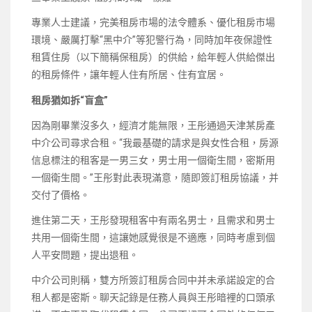
專業人士建議，完美租房市場的法令體系、優化租房市場
環境、嚴厲打擊“黑中介”等犯警行為，同時加年夜保證性
租賃住房（以下簡稱保租房）的供給，給年輕人供給傑出
的租房條件，讓年輕人住有所居、住有宜居。
租房猶如拆“盲盒”
因為剛畢業沒多久，經濟才能無限，王彤通過天津某房產
中介公司尋求合租。“我最基礎的請求是與女性合租，房源
信息標注的租客是一男三女，男士用一個衛生間，密斯用
一個衛生間。”王彤對此表現滿意，隨即簽訂租房協議，并
交付了價格。
進住第二天，王彤發現租客中有兩名男士，且需求和男士
共用一個衛生間，這讓她感覺很是不適應，同時考慮到個
人平安問題，提出退租。
中介公司則稱，雙方所簽訂租房合同中并未承諾設定的合
租人都是密斯。聊天記錄是任務人員與王彤暗裡的口頭承