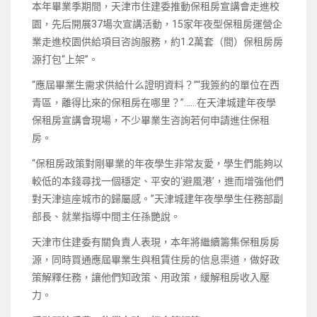
本年畢業季期間，天津市住建委推動保租房宣講會走進校
園，先后開展37場次宣講活動，15家年夜型保租房運營企
業走進校園供給項目咨詢服務，約1.2萬套（間）保租房房
源打包“上架”。
“應屆畢業生需求供給什么證明資料？”“我簽約的單位在西
青區，離得比來的保租房在哪里？”……在天津城建年夜學
保租房宣講會現場，不少畢業生咨詢若何申請進住保租
房。
“保租房政策對剛畢業的年夜學生非常友愛，學生們能夠以
較低的本錢尋找一個穩定、平安的‘避風港’，進而增強他們
對天津這座城市的歸屬感。”天津城建年夜學學生任務部副
部長、就業指導中間主任孫艷說。
天津市住建委有關負責人表現，本年將繼續籌集保租房房
源，同時買通應屆畢業生與租賃住房的信息渠道，做好政
策解釋任務，讓他們知政策、用政策，緩解租房收入壓
力。