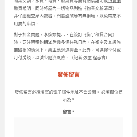
物業交割，水費、電費、燃氣費等要有結清證明或
包養網
繳費證明，同時將屋內一切物品列進《物業交驗清單》，
并仔細檢查屋內電器、門窗設施等有無損壞，以免帶來不
用要的麻煩。
對于押金問題，李煥婷提示，在簽訂《衡宇租賃合同》
時，要注明租約期滿后幾多個任務日內，在衡宇及其設施
無毀損的情況下，業主應退還押金。此外，可選擇季付或
月付房錢，以減少經濟風險‌。（記者 張璽 程志會）
發佈留言
發佈留言必須填寫的電子郵件地址不會公開。
必填欄位標
示為
*
留言
*