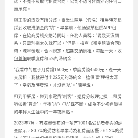
諾，不克不及取代租賃合同，公司不認可合同外的任何口
頭承諾。
與王彤的遭受有所分歧，畢業生陳星（假名）租房時差點
踩到收取滯納金的“坑”。畢業前，他通過某租房APP租
房，在協商房錢交納時間時，任務人員稱：“晚幾天沒關
系，只需別拖太久就可以。”但是，檢查《衡宇租賃合同》
時，陳星發現，合同規定，超期交納房租，每超一天，收
包養網
取季度房租5%的滯納金。
“我看中的屋子月房錢1500元，季度房錢4500元，晚一天
交房租，我就得付出225元的滯納金，這個‘雷’埋得太深
了，幸虧及時發現，才沒進‘坑’。”陳星說。
租到甲醛房、碰到水電費“刺客”、退房分歧理定損……租房
猶如拆“盲盒”、年夜“坑”小“坑”踩不斷，成為不少初進職場
的年輕人生涯中的一年夜痛點。
2023年7月，有媒體發布的一項有1001名受訪者參與的調
查顯示，80.7%的受訪者畢業時為租房而困擾，61.2%的受