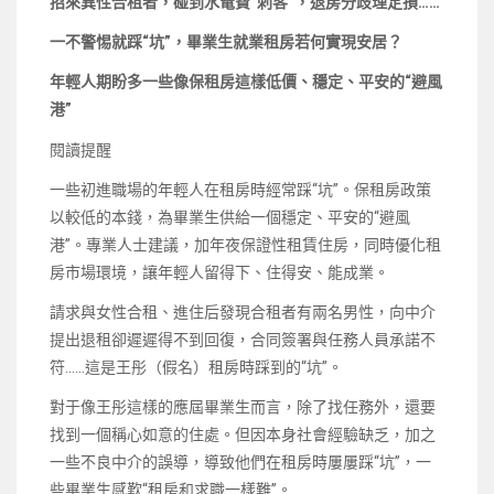
招來異性合租者，碰到水電費“刺客”，退房分歧理定損……
一不警惕就踩“坑”，畢業生就業租房若何實現安居？
年輕人期盼多一些像保租房這樣低價、穩定、平安的“避風
港”
閱讀提醒
一些初進職場的年輕人在租房時經常踩“坑”。保租房政策
以較低的本錢，為畢業生供給一個穩定、平安的“避風
港”。專業人士建議，加年夜保證性租賃住房，同時優化租
房市場環境，讓年輕人留得下、住得安、能成業。
請求與女性合租、進住后發現合租者有兩名男性，向中介
提出退租卻遲遲得不到回復，合同簽署與任務人員承諾不
符……這是王彤（假名）租房時踩到的“坑”。
對于像王彤這樣的應屆畢業生而言，除了找任務外，還要
找到一個稱心如意的住處。但因本身社會經驗缺乏，加之
一些不良中介的誤導，導致他們在租房時屢屢踩“坑”，一
些畢業生感歎“租房和求職一樣難”。