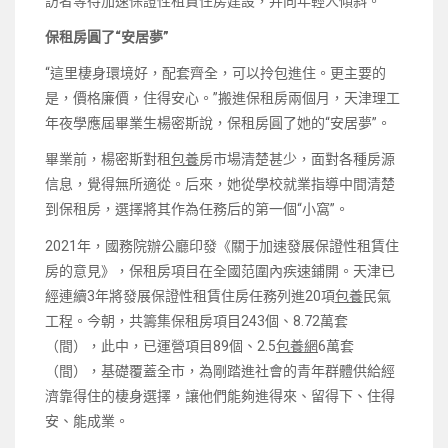
訪者等待加速保證性租賃住房建設，并向年輕人傾斜。
保租房圓了“安居夢”
“這里棲身環境好，配套齊全，可以拎包進住。更主要的
是，價格廉價，住得安心。”搬進保租房兩個月，天津理工
年夜學應屆畢業生楊密斯說，保租房圓了她的“安居夢”。
畢業前，楊密斯對租
包養
房市場清楚甚少，面對各種房源
信息，覺得無所適從。后來，她從學校就業指導中間清楚
到保租房，選擇將其作為任務后的第一個“小窩”。
2021年，國務院辦公廳印發《關于加速發展保證性租賃住
房的意見》，保租房項目在全國范圍內疾速鋪開。天津已
經連續3年將發展保證性租賃住房任務列進20項
包養
民氣
工程。今朝，共籌集保租房項目243個、8.72萬套
（間），此中，已運營項目89個、2.5
包養網
6萬套
（間），基礎覆蓋全市，為剛踏進社會的青年群體供給經
濟靠得住的棲身選擇，讓他們能夠進得來、留得下、住得
安、能成業。