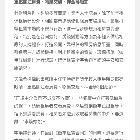
重點關注房費、物業交驗、押金等細節
針對租房難、糾紛多等問題，業內人士認為，除了加年夜
保租房建設外，相關部門還應優化租房市場環境，嚴厲打
擊租賃市場的不規范行為，進一個步驟規范租房買賣流
程，特別是在合同簽訂、房錢變動等方面為年輕人供給相
應的支撐體系，打造公開、靠得住的租房信息平臺。同時
引進第三方認證機構，對出租衡宇的質量、環保標準（如
甲醛檢測）進行認證，確保租賃衡宇合適基礎的平安和安
康請求。
天津桑榆律師事務所主任李煥婷建議年輕人租房時要擦亮
眼睛，重點關注看房費、物業交驗、押金等3個細節。
“正規中介公司‘不成交不收費’，一些犯警中介打著低價房
的幌子，誘騙租房者交看房費，然后聲稱衡宇已出租等，
拒不退還看房費，租房者如碰到收取看房費的中介，要遠
離。”李煥婷說。
李煥婷建議，在簽訂《衡宇租賃合同》的同時，還要進行