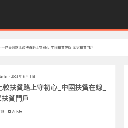
胎 一包養網站比較扶貧路上守初心_中國扶貧在線_國家扶貧門戶
dmin
2025 年 8 月 6 日
比較扶貧路上守初心_中國扶貧在線_
家扶貧門戶
分類
Article