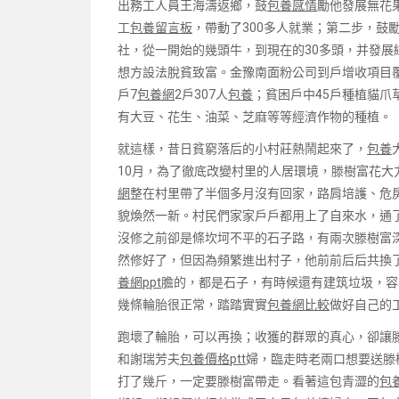
出務工人員王海濤返鄉，鼓
包養感情
勵他發展無花果
工
包養留言板
，帶動了300多人就業；第二步，鼓
社，從一開始的幾頭牛，到現在的30多頭，并發
想方設法脫貧致富。金豫南面粉公司到戶增收項目覆
戶7
包養網
2戶307人
包養
；貧困戶中45戶種植貓爪
有大豆、花生、油菜、芝麻等等經濟作物的種植。
就這樣，昔日貧窮落后的小村莊熱鬧起來了，
包養
10月，為了徹底改變村里的人居環境，滕樹富花大
網
整在村里帶了半個多月沒有回家，路肩培護、危
貌煥然一新。村民們家家戶戶都用上了自來水，通
沒修之前卻是條坎坷不平的石子路，有兩次滕樹富
然修好了，但因為頻繁進出村子，他前前后后共換了
養網ppt
膽的，都是石子，有時候還有建筑垃圾，容
幾條輪胎很正常，踏踏實實
包養網比較
做好自己的
跑壞了輪胎，可以再換；收獲的群眾的真心，卻讓
和謝瑞芳夫
包養價格ptt
婦，臨走時老兩口想要送滕
打了幾斤，一定要滕樹富帶走。看著這包青澀的
包