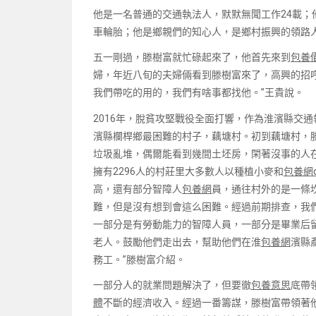
他是一名普通的交通執法人，默默無聞工作24載；
車輪胎；他是鄉親們的知心人，是鄉村振興的領路
五一剛過，滕樹富就忙碌起來了，他首先來到
包養
婦，年近八旬的夫婦倆看到滕樹富來了，高興的招
我們帶吃的用的，我們有啥事都找他。”王貴說。
2016年，脫貧攻堅戰役全面打響，作為淮濱縣交
濱縣欄桿鄉最困難的村子，藕塘村。初到藕塘村，
垃圾亂堆，偶爾能看到幾間土坯房，閑著沒事的人
擁有2296人的村莊里大多數人以種植小麥和
包養網d
高，還有部分智障人
包養網
員，通往村外的是一條
難，但是沒有想到會這么困難。經過前期排查，我們
一部分是有勞動能力的智障人員，一部分是畢業后
老人。鼓勵他們走出去，幫助他們在淮
包養網
濱縣
務工。”滕樹富介紹。
一部分人的就業問題解決了，但要徹
包養意思
底帶
體
不斷的經濟收入。經過一番籌謀，滕樹富帶領著