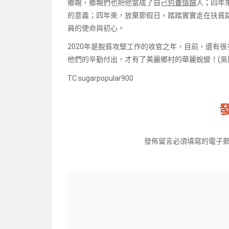
鄉親，鄉親們也把他當成了自己
包養情婦
人；四年
的意義；四年來，放棄節假日，踏踏實實走在扶貧
員的使命與初心。
2020年是脫貧攻堅工作的收官之年，目前，還有
他們的辛勤付出，才有了美麗鄉村的華麗蛻變！(吳蘭
TC:sugarpopular900
發佈留言必須填寫的電子