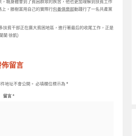
來，親身體會到了貧困群眾的疾苦，他也更加理解到扶貧工作
路上，滕樹富用自己的實際行
包養俱樂部
動踐行了一名共產黨
很多扶貧干部正在廣大貧困地區，進行著最后的收尾工作，正是
蘭 徐凱)
發佈留言
郵件地址不會公開。
必填欄位標示為
*
留言
*