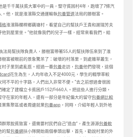
他是千千萬扶貧大軍中的一員，堅守貧困村4年，跑壞了7條汽
人。他，就是淮濱縣交通運輸執
包養管道
法局的滕樹富。
價格
淮濱縣欄桿鄉藕塘村，看望自己的幫扶戶王貴和謝瑞芳夫
呼他到屋里坐。“他就像我們的兒子一樣，經常來看我們，給
通執法局幫扶隊負責人，滕樹富帶著55人的幫扶隊伍來到了淮
滕樹富被眼前的景象驚呆了：破壞的村落里，到處雜草叢生，
在村子里到處亂逛。經過一番
包養
走訪，
包養
他們發現，這個
card
花生為生，人均年收入不足4000元，學生的輟學率較
坎坷不平的十字路，人們出入非常不便。“去之前想過會很困
確定了建檔立卡貧困戶152戶660人。把這些人進行分類，
留守在家的年輕人，還有一部分是年紀偏大的留守
包養網比較
產業集聚區或者周邊就業
包養app
，同時，介紹年輕人到外地
領群眾脫貧致富，還需要村民們自己“造血”，產生源源
包養軟
他的幫
包養網
扶小隊開始兩個拳頭出擊，首先，勸說村里的外