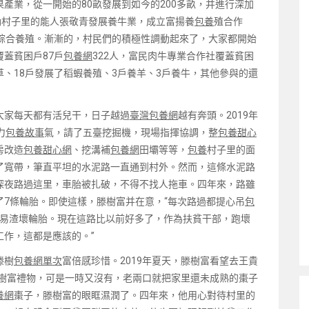
產業，從一開始的80畝發展到如今的200多畝，并進行深加
勵村子里的能人張敬青發展養牛業，成立富揚養
包養
殖合作
展綜合養殖。漸漸的，村民們的積極性調動起來了，大家都開始
蓋貧困戶87戶
包養網
322人，富民肉牛專業合作社覆蓋貧困
草、18戶發展了稻蝦養殖、3戶養羊、3戶養牛，其他參與的還
大家每天都有活兒干，日子越過
臺灣包養網
越有奔頭。2019年
力
包養故事
氣，請了五臺挖掘機，現場指揮協調，整
包養甜心
房改造
包養甜心網
、挖溝補
包養網
田壩等等，
包養
村子里的面
了寬帶，筆直平坦的水泥路一直通到村外。然而，這條水泥路
深夜路過這里，車胎被扎破，不得不找人拖車。四年來，路雖
7條輪胎。即使這樣，滕樹富并在意，“每次路過都提心吊
包
易渣壞輪胎。現在這路比以前好多了，作為扶貧干部，跑壞
工作，這都是應該的。”
滕樹
包養網單次
富倍感珍惜。2019年夏天，滕樹富看望去王貴
樹富禮物，可是一時又沒有，老兩口就把家里還未成熟的棗子
養網
棗子，滕樹富的眼眶濕潤了。四年來，他用心對待村里的