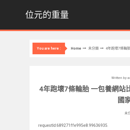
Skip
to
位元的重量
content
Home
未分類
4年跑壞7條輪
You are here :
Written by
a
4年跑壞7條輪胎 一包養網站
國
未
requestId:689271ffe995e8.99636935.