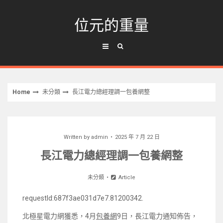
Skip
to
位元的重量
content
Home
未分類
長江電力總經理調一包養網整
Written by
admin
2025 年 7 月 22 日
長江電力總經理調一包養網整
未分類
Article
requestId:687f3ae031d7e7.81200342.
北極星電力網獲悉，4月
包養網
9日，長江電力通知佈告，