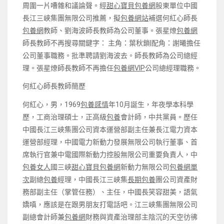
周圍一片嘈雜和議論聲。經
甜心寶貝包養網
股東單位中國
長江三峽集團無限公司推薦，擬
包養網站
補選何紅心師長
包養網
教師、劉海波師長教師為公司董事。張星燎
包養網
師長教師不再搜尋關鍵字： 主角：葉秋鎖|配角：謝曦擔任
公司董事職務。批準聘請劉海波去。師長教師為公司總經
理。張星燎師長教師不再擔任
包養網VIP
公司總經理職務。
何紅心師長教師簡歷
何紅心，男，1969
包養感情
年10月誕生，年夜學本科學
歷，工商治理碩士，正高級
包養
會計師，中共黨員。歷任
中國長江三峽集團公司資本運營部副主任兼長江電力資本
運營部經理，中國電力新動力發展無限公司執行董事、首
席執行官兼中電國際新動力控股無限公司重要負責人，中
包養女人
國三峽
甜心寶貝包養網
新動力無限公司
包養網單
次
副總
包養
經理，中國長江三峽集
長期包養
團公司資產財
務部副主任（掌管任務）、主任，中國長笑容甜美，語氣
嬌嗔，應該是在跟男朋友打電話吧。江三峽集團無限公司
副總會計師兼
包養網
財務與資產治理部主陰沉的天空彷彿