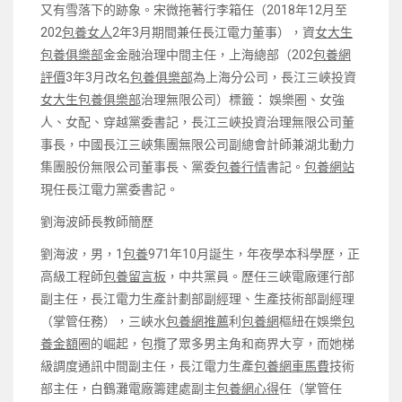
又有雪落下的跡象。宋微拖著行李箱任（2018年12月至
202
包養女人
2年3月期間兼任長江電力董事），資
女大生
包養俱樂部
金金融治理中間主任，上海總部（202
包養網
評價
3年3月改名
包養俱樂部
為上海分公司，長江三峽投資
女大生包養俱樂部
治理無限公司）標籤： 娛樂圈、女強
人、女配、穿越黨委書記，長江三峽投資治理無限公司董
事長，中國長江三峽集團無限公司副總會計師兼湖北動力
集團股份無限公司董事長、黨委
包養行情
書記。
包養網站
現任長江電力黨委書記。
劉海波師長教師簡歷
劉海波，男，1
包養
971年10月誕生，年夜學本科學歷，正
高級工程師
包養留言板
，中共黨員。歷任三峽電廠運行部
副主任，長江電力生產計劃部副經理、生產技術部副經理
（掌管任務），三峽水
包養網推薦
利
包養網
樞紐在娛樂
包
養金額
圈的崛起，包攬了眾多男主角和商界大亨，而她梯
級調度通訊中間副主任，長江電力生產
包養網車馬費
技術
部主任，白鶴灘電廠籌建處副主
包養網心得
任（掌管任