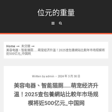
Skip
to
位元的重量
content
Home
未分類
美容电器、智能猫厕……萌宠经济升温！2025查包養網站比較年市场规模将
近500亿元_中国网
Written by
admin
2024 年 3 月 30 日
美容电器、智能猫厕……萌宠经济升
温！2025查包養網站比較年市场规
模将近500亿元_中国网