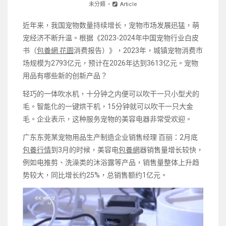
未分類
Article
近年来，我国宠物数量持续增长，宠物市场发展迅猛，萌
宠经济不断升温。根据《2023-2024年中国宠物行业白皮
书（
包養網 花園
消费报告）》，2023年，城镇宠物消费市
场规模为2793亿元，预计在2026年达到3613亿元。宠物
用品有哪些新的创新产品？
轻巧的一体吹水机，十分钟之内便可以吹干一只小型犬的
毛。智能化的一键烘干机，15分钟就可以吹干一只大金
毛。企业表示，这种服务宠物的美容电器非常受欢迎。
广东东莞某宠物用品生产制造企业销售经理 百丽：2月底
包養行情
到3月的时候，美容电
包養網
器销售量增长较快，
例如电推剪、洗澡类的沐浴露等产品，销售量整体上升趋
势较大，同比增长约25%，总销售额约1亿元。