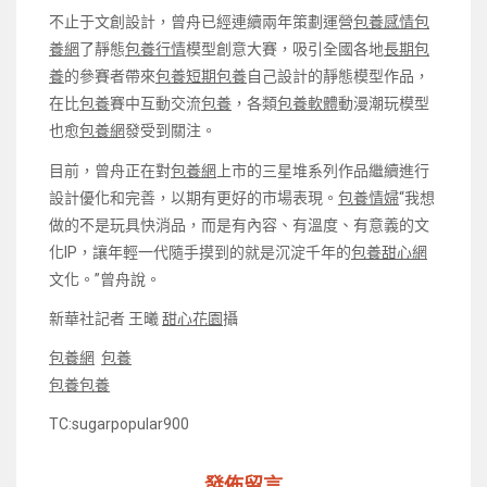
不止于文創設計，曾舟已經連續兩年策劃運營
包養感情
包
養網
了靜態
包養行情
模型創意大賽，吸引全國各地
長期包
養
的參賽者帶來
包養
短期包養
自己設計的靜態模型作品，
在比
包養
賽中互動交流
包養
，各類
包養軟體
動漫潮玩模型
也愈
包養網
發受到關注。
目前，曾舟正在對
包養網
上市的三星堆系列作品繼續進行
設計優化和完善，以期有更好的市場表現。
包養情婦
“我想
做的不是玩具快消品，而是有內容、有溫度、有意義的文
化IP，讓年輕一代隨手摸到的就是沉淀千年的
包養甜心網
文化。”曾舟說。
新華社記者 王曦
甜心花園
攝
包養網
包養
包養
包養
TC:sugarpopular900
發佈留言