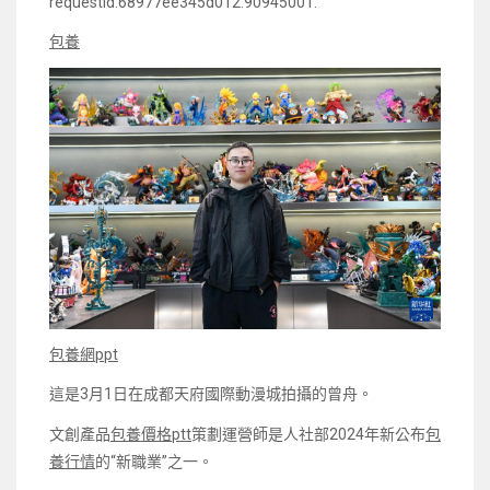
requestId:68977ee345d012.90945001.
包養
包養網ppt
這是3月1日在成都天府國際動漫城拍攝的曾舟。
文創產品
包養價格ptt
策劃運營師是人社部2024年新公布
包
養行情
的“新職業”之一。