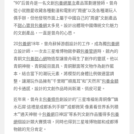
“90”后曾舟是一名文創
包養網單次
產品策劃運營師。曾舟
從小就酷愛收藏各種動漫和電影的“周邊”以及各種潮玩人
偶手辦，但他發現市面上屬于中國自己的“周邊”文創產品
不
甜心寶貝包養網
太多見。設計出體現中國傳統文化魅力
的文創產品，一直是曾舟的心愿。
20
包養網
18年，曾舟辭掉游戲設計的工作，成為獨
包養網
立設計師。一次去三星堆博物館參觀
包養管道
時，館內的
青銅文
包養甜心網
物造型讓曾舟萌生了創作的靈感。他以
青銅神樹、青銅縱目面具、青銅獸面等文物作為創作藍
本，結合當下的潮玩元素，將模型的身體比例做適當調
整，讓潮玩作品擁有“千里眼”“順風耳”和“天然呆”
包養金額
的卡通感，設計的文創作品時尚新潮、俏皮可愛。
近年來，曾舟主
包養條件
創設計的“三星堆福佑青銅像”“鎮
水石犀·這禮是成都系列手辦”“成都微笑·像素看世界系列積
木”“通天神樹·十
包養網
日神話”等系列文創作品獲得多
包養
網
個設計類大賽獎項，同時也得到三星堆博物館和成都博
物館的充分肯定。