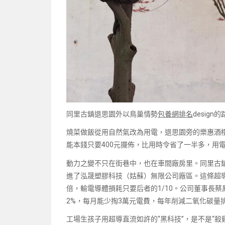
同里古鎮退思園外以鳥巢情勢
包養網排名
desig
燒菜做飯從用自然氣改為用電，退思園旁的樂惠酒
能本錢只要400元擺佈，比用時令省了一半多，用
動力之變不只在街巷中，也在車間廠房里。同里古
進了泓晟塑膠科技（姑蘇）無限公司廠區。這條超
倍，輸電導體損耗只要后者的1/10。公司董事長
2%，每月能少掏3萬元電費，每年削減二氧化碳量排
工場生孩子用超導直流如許的“黑科技”，是不是“殺