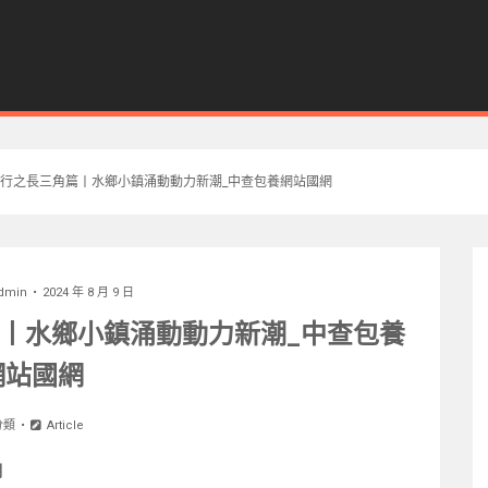
行之長三角篇丨水鄉小鎮涌動動力新潮_中查包養網站國網
dmin
2024 年 8 月 9 日
丨水鄉小鎮涌動動力新潮_中查包養
網站國網
分類
Article
潮