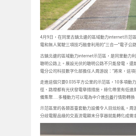
4月9日，在同里古鎮北邊的區域動力internet
電和無人駕駛三項技巧融會利用的“三合一”電子公
古鎮北邊的區域動力internet示范區，是同里動
聰明公路上。展設光伏的聰明公路不只能發電，還
電分公司科技數字化部擔任人周游說：“將來，這項技巧
走進這個只要0.035平方公里的示范區，10多項
徑、路燈都有光伏發電舉措措施，綠化帶里有低速
備集聚……多種動力可以電為中介進
包養
行情勢轉換
示范區里的各類首臺套動力設備令人目炫紛亂。周
分歧電壓品級的交直流電顛末分享器就能轉化成需求