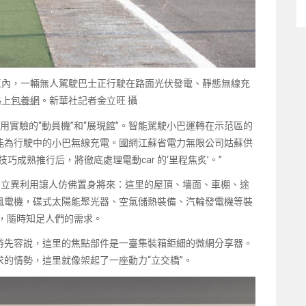
示范區內，一輛無人駕駛巴士正行駛在路面光伏發電、靜態無線充
路上
包養網
。新華社記者金立旺 攝
力利用實驗的“動員機”和“展現館”。智能駕駛小巴運轉在示范區的
能為行駛中的小巴無線充電。國網江蘇省電力無限公司姑蘇供
成熟推行后，將徹底處理電動car 的‘里程焦炙’。”
動力立異利用讓人仿佛置身將來：這里的屋頂、墻面、車棚、途
風電機，碟式太陽能聚光器、空氣儲熱裝備、汽輪發電機等裝
，隨時知足人們的需求。
游先容說，這里的焦點部件是一臺集裝箱鉅細的微網分享器。
的情勢，這里就像架起了一座動力“立交橋”。