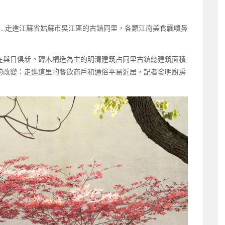
……走進江蘇省姑蘇市吳江區的古鎮同里，各類江南美食飄噴鼻
在與日俱新。磚木構造為主的明清建筑占同里古鎮總建筑面積
的改變：走進這里的餐飲商戶和通俗平易近居，記者發明廚房