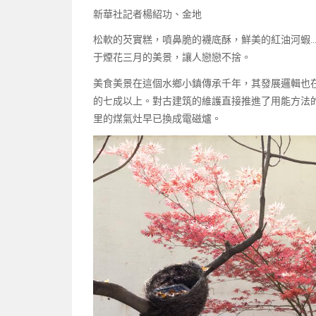
新華社記者楊紹功、金地
松軟的芡實糕，噴鼻脆的襪底酥，鮮美的紅油河蝦
于煙花三月的美景，讓人戀戀不捨。
美食美景在這個水鄉小鎮傳承千年，其發展邏輯也
的七成以上。對古建筑的維護直接推進了用能方法
里的煤氣灶早已換成電磁爐。