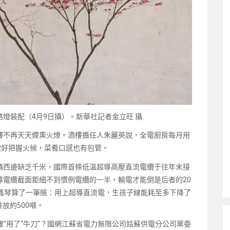
n的路燈裝配（4月9日攝）。新華社記者金立旺 攝
樓不再天天煙熏火燎。酒樓擔任人朱麗英說，全電廚房每月用
電好把握火候，菜肴口感也有包管。
鎮西邊缺乏千米，國際首條低溫超導高壓直流電纜于往年末接
導電纜截面鉅細不到慣例電纜的一半，輸電才能倒是后者的20
蔡鳳琴算了一筆賬：用上超導直流電，生孩子線能耗至多下降了
放約500噸。
雞”用了“牛刀”？國網江蘇省電力無限公司姑蘇供電分公司黨委