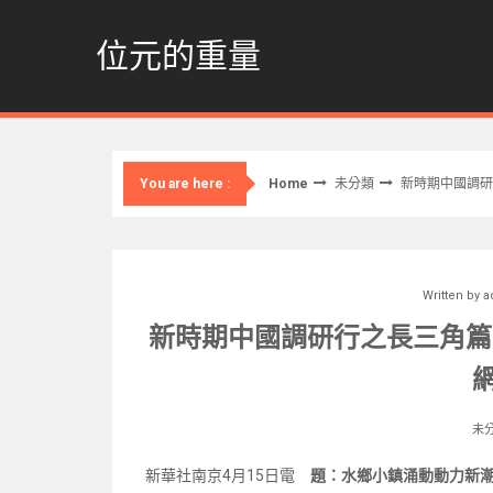
Skip
to
位元的重量
content
Home
未分類
新時期中國調研
You are here :
Written by
a
新時期中國調研行之長三角篇
未
新華社南京4月15日電
題：水鄉小鎮涌動動力新