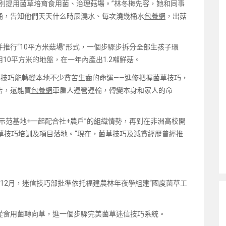
別提用菌草培育食用菌、治理菇場。”林冬梅先容，她和同事
桶，告知他們天天什么時辰澆水、每次澆幾桶水
包養網
，出菇
n并推行“10平方米菇場”形式，一個步驟步拆分全部生孩子環
10平方米的地盤，在一年內產出1.2噸鮮菇。
菌草技巧能轉變本地不少貧苦生齒的命運——進修把握菌草技巧，
店，還能買
包養網
車雇人運營運輸，轉變本身和家人的命
示范基地+一起配合社+農戶”的組織情勢，再到在非洲高校開
草技巧培訓及項目落地。“現在，菌草技巧及減貧經歷曾經推
1年12月，迷信技巧部批準依托福建農林年夜學組建“國度菌草工
從食用菌轉向草，進一個步驟完美菌草迷信技巧系統。