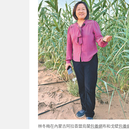
林冬梅在內蒙古阿拉善盟烏蘭
包養網
布和戈壁
包養