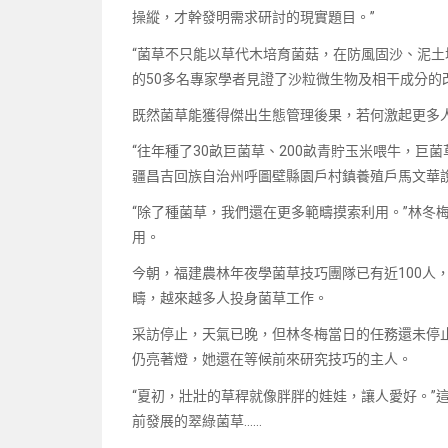
操縱，才幹發明需求研討的現實題目。”
“菌草不只能以草代木培育菌菇，在防風固沙、泥土
的50多名專家學者見證了沙粒微生物及相干成分的改
既然菌草能獲得傑出生態管理後果，若何激起更多
“往年種了30畝巨菌草、200畝青貯玉米喂牛，巨菌
疆昌吉回族自治州呼圖壁縣園戶村鎮養殖戶馬文華
“除了種菌草，我們還在更多範疇摸索利用。”林冬
用。
今朝，福建農林年夜學菌草技巧團隊已有近100人
疇，越來越多人投身菌草工作。
采訪停止，天氣已晚，但林冬梅當日的任務還未停
仍亮著燈，她還在等候前來研究技巧的主人。
“夏初，壯壯的草稈就像胖胖的娃娃，讓人愛好。”
前發展的翠綠菌草……