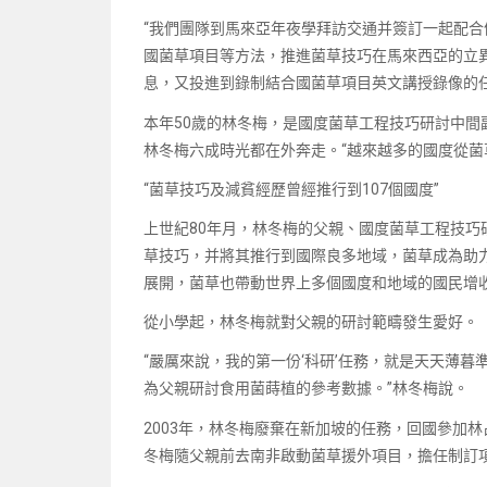
“我們團隊到馬來亞年夜學拜訪交通并簽訂一起配
國菌草項目等方法，推進菌草技巧在馬來西亞的立
息，又投進到錄制結合國菌草項目英文講授錄像的
本年50歲的林冬梅，是國度菌草工程技巧研討中
林冬梅六成時光都在外奔走。“越來越多的國度從菌
“菌草技巧及減貧經歷曾經推行到107個國度”
上世紀80年月，林冬梅的父親、國度菌草工程技
草技巧，并將其推行到國際良多地域，菌草成為助力
展開，菌草也帶動世界上多個國度和地域的國民增
從小學起，林冬梅就對父親的研討範疇發生愛好。
“嚴厲來說，我的第一份‘科研’任務，就是天天薄
為父親研討食用菌蒔植的參考數據。”林冬梅說。
2003年，林冬梅廢棄在新加坡的任務，回國參加林
冬梅隨父親前去南非啟動菌草援外項目，擔任制訂