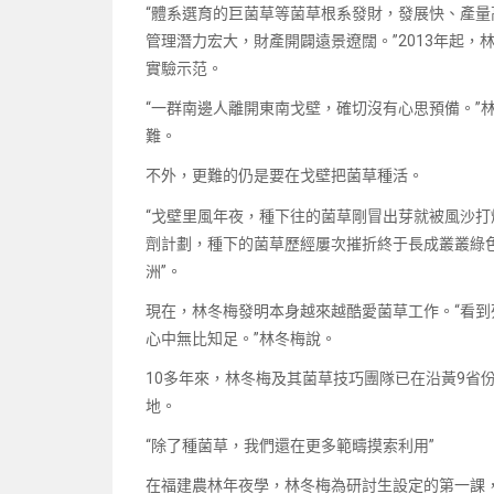
“體系選育的巨菌草等菌草根系發財，發展快、產
管理潛力宏大，財產開闢遠景遼闊。”2013年起
實驗示范。
“一群南邊人離開東南戈壁，確切沒有心思預備。”
難。
不外，更難的仍是要在戈壁把菌草種活。
“戈壁里風年夜，種下往的菌草剛冒出芽就被風沙打
劑計劃，種下的菌草歷經屢次摧折終于長成叢叢綠
洲”。
現在，林冬梅發明本身越來越酷愛菌草工作。“看
心中無比知足。”林冬梅說。
10多年來，林冬梅及其菌草技巧團隊已在沿黃9省
地。
“除了種菌草，我們還在更多範疇摸索利用”
在福建農林年夜學，林冬梅為研討生設定的第一課