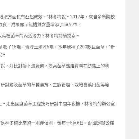
增肥方面也有凸起成效。”林冬梅說。2017年，來自多所院校
良，成果顯示無機質含量增添了58.97%。
人蒔植菌草的內活潑力？林冬梅持續摸索。
草收了15噸，青貯玉米才5噸，本年我種了200畝巨菌草。”新
說。
梅說，好比對接下流廠商，摸索菌草纖維資料在紡織上的利
，研討觸及菌草的草種選育、生態管理、栽培食藥用菌等範
止。走出國度菌草工程技巧研討中間年夜樓，林冬梅的辦公室
這是林冬梅比來的一則伴侶圈，發布于5月6日，配圖是辦公樓