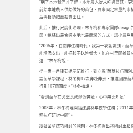
“到了本地我們才了解，本地農人從未吃過蘑菇，更
前給本地農人供給做好的菌包，買來固定容量的水
后再相助把蘑菇賣出往。
此后，推行尺度化治理，林冬梅和專家團隊desig
節，總結出最合適本地也最簡潔的方式，讓小農戶用
“2005年，在南非任務時代，我第一次認識到，
能增添支出，能把孩子送進黌舍，能在村里開雜貨
運。”林冬梅說。
從一家一戶建菇棚示范推行，到立異“菌草技巧國別
設菌草學課程，林冬梅37次奔赴非洲，推進國際菌
行到107個國度。”林冬梅說。
“看到菌草在戈壁長成綠色樊籬，心中無比知足”
2008年，林冬梅離開福建農林年夜學任務；201
程技巧研討中間”。
跟著菌草技巧研討的深刻，林冬梅提出將研討重點