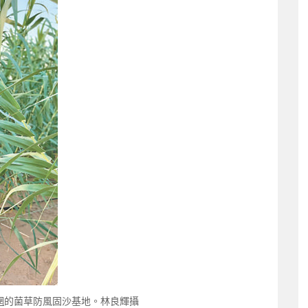
網
的菌草防風固沙基地。林良輝攝