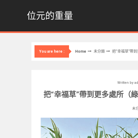
Skip
to
位元的重量
content
Home
未分類
把“幸福草”帶
You are here :
Written by
a
把“幸福草”帶到更多處所（綠
未