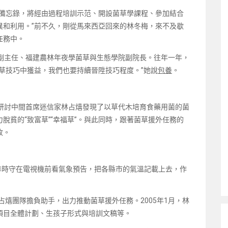
合備忘錄，將經由過程培訓示范、開設菌草學課程、參加結合
異和利用。”前不久，剛從馬來西亞回來的林冬梅，來不及歇
任務中。
間副主任、福建農林年夜學菌草與生態學院副院長。往年一年，
草技巧中獲益，我們也要持續晉陞技巧程度。”她說
包養
。
巧研討中間首席迷信家林占熺發現了以草代木培育食藥用菌的菌
脫貧的“致富草”“幸福草”。與此同時，跟著菌草援外任務的
收。
暮準時守在電視機前看氣象預告，把各縣市的氣溫記載上去，作
占熺團隊擔負助手，出力推動菌草援外任務。2005年1月，林
項目全體計劃、生孩子形式與培訓文稿等。