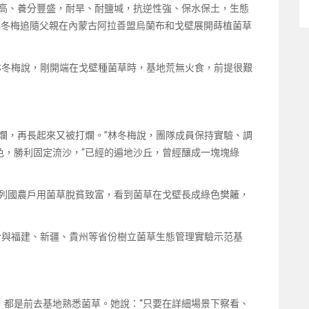
量高、養分豐盛，耐旱、耐鹽堿，抗逆性強、保水保土，生態
，林冬梅追隨父親在內蒙古阿拉善盟烏蘭布和戈壁展開蒔植菌草
林冬梅說，剛開端在戈壁種菌草時，基地荒無火食，前提很艱
爛，再長起來又被打爛。”林冬梅說，團隊成員保持實驗、調
色，勝利固定流沙，“已經的遍地沙丘，曾經釀成一塊塊綠
到列國農戶用菌草脫貧致富，看到菌草在戈壁長成綠色樊籬，
份與福建、新疆、貴州等省份樹立菌草生態管理實驗示范基
，都是前去基地熟悉菌草。她說：“只要在詳細場景下察看、