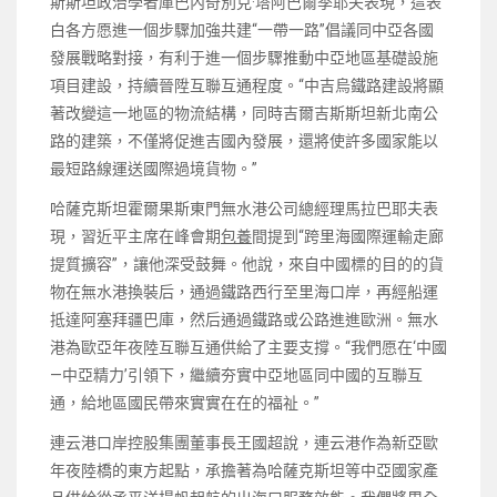
斯斯坦政治學者庫巴內奇別克·塔阿巴爾季耶夫表現，這表
白各方愿進一個步驟加強共建“一帶一路”倡議同中亞各國
發展戰略對接，有利于進一個步驟推動中亞地區基礎設施
項目建設，持續晉陞互聯互通程度。“中吉烏鐵路建設將顯
著改變這一地區的物流結構，同時吉爾吉斯斯坦新北南公
路的建築，不僅將促進吉國內發展，還將使許多國家能以
最短路線運送國際過境貨物。”
哈薩克斯坦霍爾果斯東門無水港公司總經理馬拉巴耶夫表
現，習近平主席在峰會期
包養
間提到“跨里海國際運輸走廊
提質擴容”，讓他深受鼓舞。他說，來自中國標的目的的貨
物在無水港換裝后，通過鐵路西行至里海口岸，再經船運
抵達阿塞拜疆巴庫，然后通過鐵路或公路進進歐洲。無水
港為歐亞年夜陸互聯互通供給了主要支撐。“我們愿在‘中國
—中亞精力’引領下，繼續夯實中亞地區同中國的互聯互
通，給地區國民帶來實實在在的福祉。”
連云港口岸控股集團董事長王國超說，連云港作為新亞歐
年夜陸橋的東方起點，承擔著為哈薩克斯坦等中亞國家產