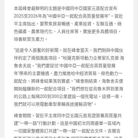
本屆峰會最鮮明的主題是中國同中亞國家元首配合宣布
2025至2026年為“中國中亞一起配合高質量發展年”。習近
平主席指出，要聚焦貿易暢通、產業投資、互聯互通、綠
色礦產、農業現代化、人員往來等，實施更多具體項目，
培養新質生產力。
“這是令人振奮的好新聞。就在峰會當天，我們剛與中國伙
伴約定了兩個風能項目。”哈薩克斯坦動力企業家扎克普·海
魯舍夫說，“我們要捉住‘中國中亞一起配合高質量發展
年’帶來的主要機遇，盡力推進哈中經濟貿易、綠色動力一
起配合，將峰會結果落到實處。”峰會剛結束，海魯舍夫便
開始醞釀新的一起配合項目，“我們想在從烏魯木齊到里海
的公路上每隔200到300公里建設一個充電站。這樣一來，
我們就可以用電動重型車輛長途運輸貨物”。
峰會期間，習近平主席同中亞五國元首見證簽署高質量共
建“一帶一路”行動計劃，這是中國初次同周邊單一區域內
一切國家整體簽訂共建“一帶一路”一起配合文件。吉爾吉