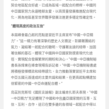
契合地區配合好處，已成為區域一起配合的標桿。中國同
中亞國家努力永遠睦鄰友愛，以高質量發展推進配合現代
化，將為地區甚至世界戰爭發展注進更多穩定性確定性。
“體現高度的政治互信”
本屆峰會最凸起的亮點是習近平主席宣布“中國—中亞精
力”。“這一精力有著深摯的歷史人文積淀，彰顯著團結的
氣力、凝結著一起配合的聰明、守護著友誼的紐帶、加固
著信賴的基石，體現了中國與中亞國家對摸索現代化途
徑、實現配合發展繁榮的期盼和決心。”中國—中亞機制秘
書長孫煒東在峰會現場告訴記者，“中國—中亞機制秘書處
將積極發揮橋梁和紐帶感化，全力推動落實習近平主席和
中亞五國元首達成的主要共識和結果，在更高起點構建加
倍緊密的中國—中亞命運配合體。”
烏茲別克斯坦《國民言論報》副主編肯扎耶夫表現，“中國
—中亞精力”充足體現了中國和中
包養
亞國家間的互尊、互
信、互利、合作，這已在雙多邊的各領域一起配合中得以