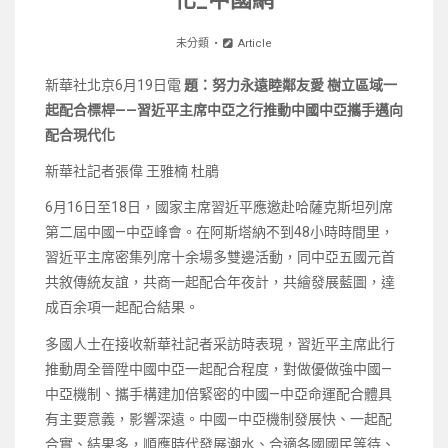
未分類
Article
新華社北京6月19日電
題：努力永遠睦鄰友愛 樹立區域一
起配合標桿——習近平主席中亞之行推動中國中亞攜手邁向
配合現代化
新華社記者張偉 王雅楠 杜鵑
6月16日至18日，國家主席習近平應邀赴哈薩克斯坦列席
第二屆中國—中亞峰會。在阿斯塔納不到48小時時間里，
習近平主席密集列席十余場多雙邊活動，同中亞五國元首
共敘傳統友誼，共商一起配合年夜計，共繪發展藍圖，達
成百余項一起配合結果。
多國人士在接收新華社記者采訪時表現，習近平主席此行
推動周全晉陞中國中亞一起配合程度，對做優做強中國—
中亞機制、攜手構建加倍緊密的中國—中亞命運配合體具
有主要意義，影響深遠。中國—中亞機制發展快、一起配
合實、結果多，順應時代發展潮水、合適各國國民等待、