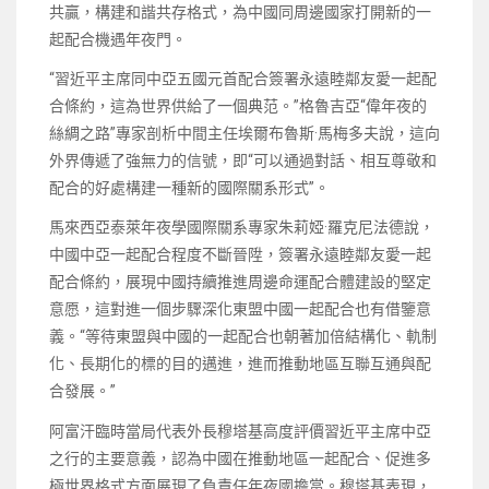
共贏，構建和諧共存格式，為中國同周邊國家打開新的一
起配合機遇年夜門。
“習近平主席同中亞五國元首配合簽署永遠睦鄰友愛一起配
合條約，這為世界供給了一個典范。”格魯吉亞“偉年夜的
絲綢之路”專家剖析中間主任埃爾布魯斯·馬梅多夫說，這向
外界傳遞了強無力的信號，即“可以通過對話、相互尊敬和
配合的好處構建一種新的國際關系形式”。
馬來西亞泰萊年夜學國際關系專家朱莉婭·羅克尼法德說，
中國中亞一起配合程度不斷晉陞，簽署永遠睦鄰友愛一起
配合條約，展現中國持續推進周邊命運配合體建設的堅定
意愿，這對進一個步驟深化東盟中國一起配合也有借鑒意
義。“等待東盟與中國的一起配合也朝著加倍結構化、軌制
化、長期化的標的目的邁進，進而推動地區互聯互通與配
合發展。”
阿富汗臨時當局代表外長穆塔基高度評價習近平主席中亞
之行的主要意義，認為中國在推動地區一起配合、促進多
極世界格式方面展現了負責任年夜國擔當。穆塔基表現，