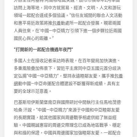
外辦主任阿塞特·阿爾穆哈諾夫說，該市市長本年2月率團
訪問上海等地，同中方就貿易、經濟、文明、人文和游玩
領域一起配合達成多個協議。“信任友城間的聯合人文活動
和惠平易近政策將推
包養
動處所一起配合發展，親密兩國
人員往來，在‘中國—中亞精力’引領下進一個步驟拉近兩國
國民心與心的距離。”
“打開新的一起配合機遇年夜門”
多國人士在接收記者采訪時表現，在百年變局加快演進、
多重風險疊加佈景下，習近平主席同中亞五國元首分歧決
定弘揚“中國—中亞精力”，堅持永遠睦鄰友愛，攜手推
包養
網
動中國—中亞命運配合體建設不斷獲得新成績，具有主
要的全球示范意義。
巴基斯坦伊斯蘭堡南亞與國際研討中間執行主任馬哈茂德·
哈桑·汗說，“中國—中亞精力”來源于中國和中亞睦鄰友愛
的長期實踐，給其他國家與周邊戰爭相處供給了無益經
驗。中國親誠惠容的周邊交際理念已成為地區戰爭、穩定
與和諧的保證，中國與周邊國家加強睦鄰友愛、一起配合