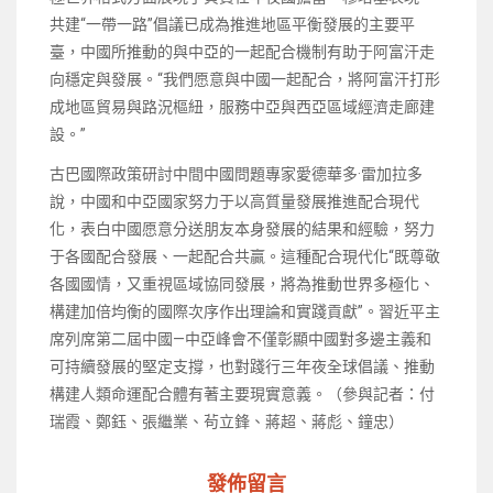
共建“一帶一路”倡議已成為推進地區平衡發展的主要平
臺，中國所推動的與中亞的一起配合機制有助于阿富汗走
向穩定與發展。“我們愿意與中國一起配合，將阿富汗打形
成地區貿易與路況樞紐，服務中亞與西亞區域經濟走廊建
設。”
古巴國際政策研討中間中國問題專家愛德華多·雷加拉多
說，中國和中亞國家努力于以高質量發展推進配合現代
化，表白中國愿意分送朋友本身發展的結果和經驗，努力
于各國配合發展、一起配合共贏。這種配合現代化“既尊敬
各國國情，又重視區域協同發展，將為推動世界多極化、
構建加倍均衡的國際次序作出理論和實踐貢獻”。習近平主
席列席第二屆中國—中亞峰會不僅彰顯中國對多邊主義和
可持續發展的堅定支撐，也對踐行三年夜全球倡議、推動
構建人類命運配合體有著主要現實意義。（參與記者：付
瑞霞、鄭鈺、張繼業、茍立鋒、蔣超、蔣彪、鐘忠）
發佈留言