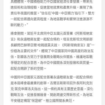
具體體現。中國積極助力中亞國家經濟社會發展，帶來先
進技術和治理經驗，促進當地就業和產業升級，展現了負
責任年夜國的擔當。“信任在‘中國—中亞精力’指引下，雙方
一起配合將邁向更高程度，為地區戰爭和繁榮注進源源不
斷的動力。”
峰會期間，習近平主席同中亞五國元首簽署《阿斯塔納宣
言》和永遠睦鄰友愛一起配合條約。塔吉克斯坦文明部部
長顧問巴赫蒂亞爾·哈姆達莫夫說，《阿斯塔納宣言》是“一
份極為主要的文件”，體現了中亞國家同中國高度的政治互
信，彰顯各方努力于發展周全戰略伙伴關系、維護地區戰
爭穩定的配合意愿，為中亞中國關系深刻發展和高質量一
起配合開辟了新的空間。
中國同中亞國家元首配合簽署永遠睦鄰友愛一起配合條約
是本屆峰會最嚴重的創舉。吉爾吉斯斯坦前外長阿利克別
克·葉克申庫洛夫指出，這一條約具有主要歷史意義，深化
戰略互信、促進發展融會、開創周邊交際新形式，為地區
平安穩定構筑“保證網”，樹立國際關系典范。