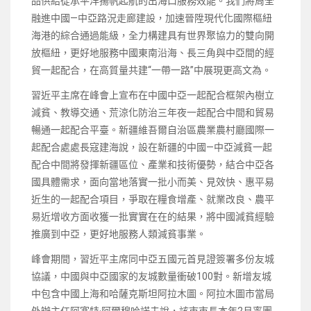
品供給從承平洋揚帆起航的出海口服務效能。我們將周全
融進中國—中亞路況走廊建設，加速晉陞現代化國際樞紐
海港的綜合通過能級，全力構建具有世界聚協力的雙向開
放樞紐，更好地服務中國東南沿海、長三角與中亞間的經
貿一起配合，在高質量共建“一帶一路”中展現更高文為。
習近平主席在峰會上宣布在中國中亞一起配合框架內樹立
減貧、教導交通、荒涼化防治三年夜一起配合中間和貿易
暢通一起配合平臺。新疆維吾爾自治區農業農村廳國際一
起配合處處長寇建海說，設在新疆的中國—中亞減貧一起
配合中間將發揮新疆區位、產業和技術優勢，結合中亞各
國具體需求，面向當地落實一批小而美、見效快、惠平易
近生的一起配合項目，爭取在糧食增產、就業改良、農平
易近增收方面收獲一批實實在在的結果，將中國減貧經驗
推廣到中亞，更好地服務人類減貧事業。
峰會期間，習近平主席同中亞五國元首見證簽署多份友城
協議，中國與中亞國家的友城數量衝破100對。新增友城
中包含中國上海和哈薩克斯坦阿拉木圖。阿拉木圖市當局