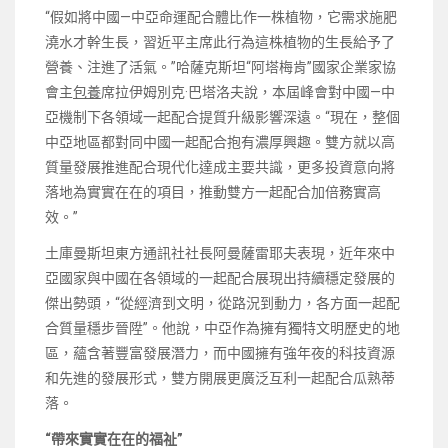
“假如將中國—中亞命運配合體比作一株植物，它需求施肥
澆水才幹生長，習近平主席此行為這株植物的生長給予了
營養、注進了活氣。”哈薩克斯坦“阿塔梅肯”國家企業家協
會主
包養
席拉伊姆別克·巴塔洛夫說，本屆峰會對中國—中
亞機制下各領域一起配合提質升級影響深遠。“現在，整個
中亞地區都對同中國一起配合抱有濃厚興趣。雙方就以高
質量發展推進配合現代化達成主要共識，更多投資意向將
落地為實實在在的項目，推動雙方一起配合加倍務實高
效。”
土庫曼斯坦東方通訊社社長阿曼薩雷耶夫表現，近年來中
亞國家與中國在各領域的一起配合展現出持續穩定發展的
傑出勢頭，“從經濟到文明，從路況到動力，各方面一起配
合質量穩步晉陞”。他說，中亞作為擁有獨特文明歷史的地
區，蘊含著豐富發展潛力，而中國擁有強年夜的科技資源
和先進的發展形式，雙方開展更廣泛互利一起配合瓜熟蒂
落。
“帶來實實在在的福祉”