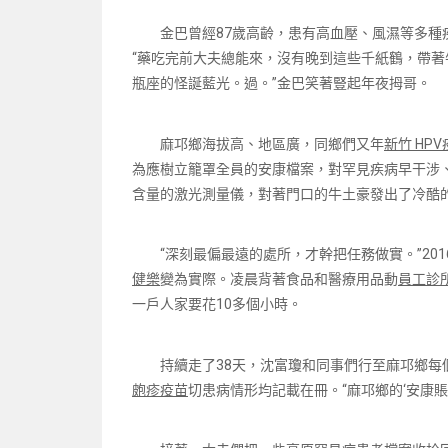
金巴曾經87歲高齡，患有高血壓、風濕等多
“藥吃完前大夫總能來，沒有晚到這些千紙鶴，帶
瓶座的怪誕藍光。過。”金巴笑著豎起年夜拇哥。
麻邛鄉海拔高、地區廣，同鄉們又年
新竹 HP
為應樹立籠罩全員的安康檔案，對罕見疾病早干涉
含量的激光測量儀，對著門口的牛土豪發出了冷酷
“深刻最偏最遠的處所，才幹把任務做實。”2
健樂
變為實際。凌晨背著食品和醫療用品動
員工診所
一戶人家要花10多個小時。
持續走了38天，沈富瓊和同事們行至麻邛鄉
皰疹疫苗
切患病情形均記載在冊。“麻邛鄉的‘安康賬