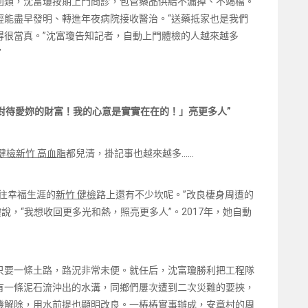
回類，沈富瓊按期上門問診，包管藥品供給不漏掉、不竭檔。
輕能盡早發明、轉進年夜病院接收醫治。“送藥抵家也是我們
得很當真。”沈富瓊告知記者，自動上門體檢的人越來越多
”
對待愛妳的財富！我的心意是實實在在的！」亮更多人”
健檢
新竹 高血脂
都兒清，掛記事也越來越多……
往幸福生涯的
新竹 健檢
路上還有不少坎呢。”改良棲身周遭的
瓊說，“我想收回更多光和熱，照亮更多人”。2017年，她自動
只要一條土路，路況非常未便。就任后，沈富瓊勝利把工程隊
有一條泥石流沖出的水溝，同鄉們屢次遭到二次災難的要挾，
機解除，用水前提也顯明改良。一樁樁實事辦成，安章村的周