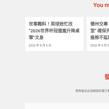
You m
世事難料！英球迷忙改
德州交專
“2026世界杯冠億嵐升降桌
堂” 確
軍”文身
進修不延
2026 年 8 月 6 日
2026 年 8 月 
發佈留言必須填寫的電子