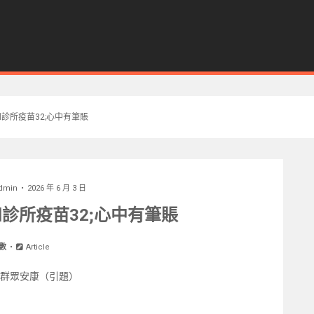
診所疫苗32;心中有筆賬
dmin
2026 年 6 月 3 日
診所疫苗32;心中有筆賬
數
Article
名群眾安康（引題）