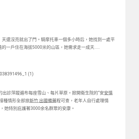
）天還沒亮就出了門。騎摩托車一個多小時后，她找到一處平
的一戶住在海拔5000米的山區，她需求走一成天……
的出診萍蹤遍布每座雪山、每片草原。掀開衛生院的“安
安慎
接種情形全部旅
新竹 出國備藥
程可查，老年人自行處理情
上，她特別庇護著3000余名群眾的安康。