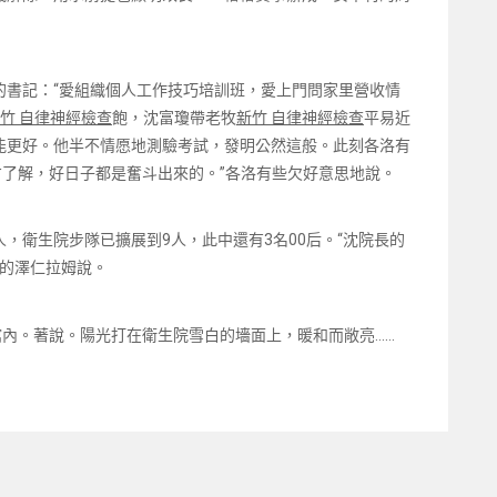
的書記：“愛組織個人工作技巧培訓班，愛上門問家里營收情
竹 自律神經檢查
飽，沈富瓊帶老牧
新竹 自律神經檢查
平易近
能更好。他半不情愿地測驗考試，發明公然這般。此刻各洛有
才了解，好日子都是奮斗出來的。”各洛有些欠好意思地說。
，衛生院步隊已擴展到9人，此中還有3名00后。“沈院長的
歲的澤仁拉姆說。
館內。著說。陽光打在衛生院雪白的墻面上，暖和而敞亮……