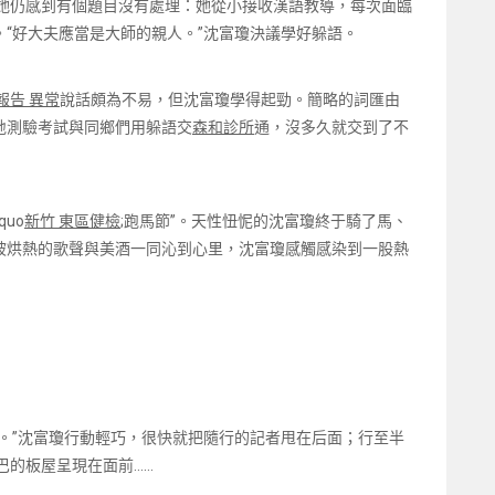
她仍感到有個題目沒有處理：她從小接收漢語教導，每次面臨
“好大夫應當是大師的親人。”沈富瓊決議學好躲語。
報告 異常
說話頗為不易，但沈富瓊學得起勁。簡略的詞匯由
地測驗考試與同鄉們用躲語交
森和診所
通，沒多久就交到了不
uo
新竹 東區健檢
;跑馬節”。天性忸怩的沈富瓊終于騎了馬、
被烘熱的歌聲與美酒一同沁到心里，沈富瓊感觸感染到一股熱
。”沈富瓊行動輕巧，很快就把隨行的記者甩在后面；行至半
巴的板屋呈現在面前……