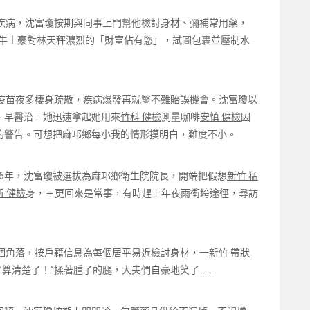
種疾病，沈富瓊按期與同事上門幫他檢討身材、彌補常用藥，
著牛土豪對林天秤濃烈的「財富佔有慾」，試圖包裹並壓制水
V疫苗
夜多棲身疏散，疾病爆發再就醫不難貽誤機會。沈富瓊以
、早醫治。她迅速拿起她用來
竹科 健檢
測量咖啡
安慎 健檢
因
的警告。可想把麻邛鄉每小我的情形摸明白，難度不小。
016年，沈富瓊被選拔為麻邛鄉衛生院院長，開端把假想
新竹 猛
 健檢
身，三更回來是常事，有時趕上年夜雨衝垮途徑，尋訪
每個角落，按戶籍信息為每個居平易近檢討身材，一
新竹 帶狀
’算清楚了！”揉著腫了的腿，大夫們自豪地笑了……