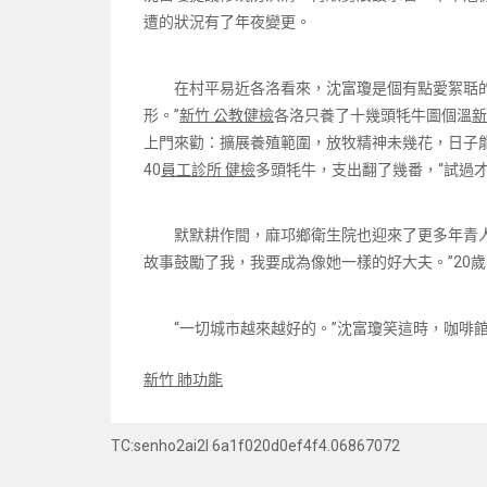
遭的狀況有了年夜變更。
在村平易近各洛看來，沈富瓊是個有點愛絮聒
形。”
新竹 公教健檢
各洛只養了十幾頭牦牛圖個溫
新
上門來勸：擴展養殖範圍，放牧精神未幾花，日子
40
員工診所 健檢
多頭牦牛，支出翻了幾番，“試過
默默耕作間，麻邛鄉衛生院也迎來了更多年青人
故事鼓勵了我，我要成為像她一樣的好大夫。”20
“一切城市越來越好的。”沈富瓊笑這時，咖啡
新竹 肺功能
TC:senho2ai2l 6a1f020d0ef4f4.06867072