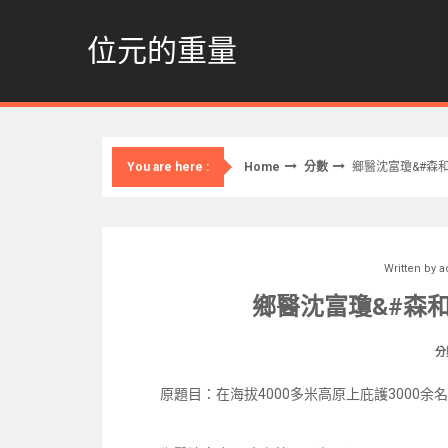
Skip
to
位元的重量
content
Home
分數
鄉醫沈富瓊&#森和
You are here :
Written by
a
鄉醫沈富瓊&#森和
分
原題目：在海拔4000多米高原上庇護3000余