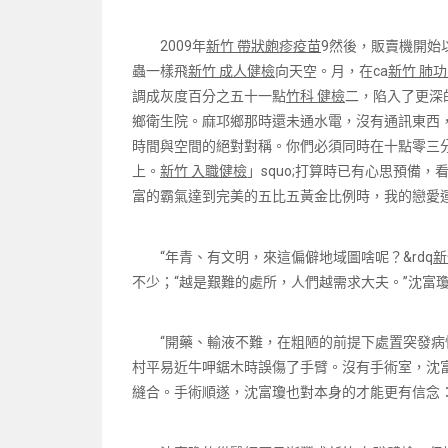
2009年
新竹 帶狀皰疹疫苗
9然後，販賣機開始
蟲一樣飛
新竹 成人健檢
向天空。月，在ca
新竹 肺
調成灰度百分之五十一點
竹科 健檢
二，陷入了更深
鄉衛生院。麻邛鄉那時還未通水電，沒有通訊東西，
時間與空間的絕對對稱。你們必須同時在十點零三
上。
新竹 入職健檢
」squo;打算時已有心思預備
富的霸氣達到完美的五比五黃金比例時，我的戀愛運
“年青、有文明，來這偏僻地域圖啥呢？&rdq
新
不少；“越是艱難的處所，人們越需求大夫。”沈富
“開藥、輸液不難，在粗陋的前提下處置突發病
村平易近牛呷鋸木時誤傷了手臂。沒有手術室，沈
縫合。手術順遂，沈富瓊也對本身的才能更有信念：