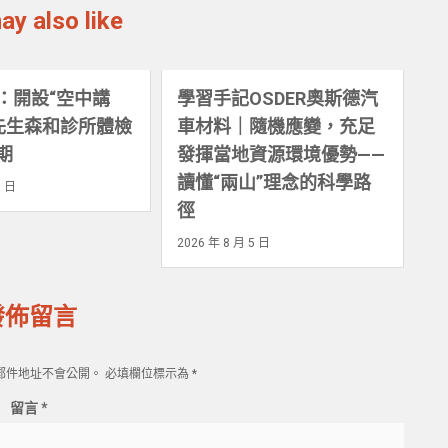
ay also like
：開設“空中講
學習手記OSDER奧斯德汽
保先生森和診所體檢
車材料｜隨機應變，充足
期
發揮當地資源環境優勢——
讀懂“兩山”理念的科學路
5 日
徑
2026 年 8 月 5 日
發佈留言
郵件地址不會公開。
必填欄位標示為
*
留言
*