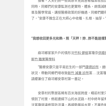
接著，大夫們把一些高原罕見病患者檔案收拾
同時，同鄉們的安康監測也更實時、體系，病情減
普及醫學常識、講授醫療政策的好機遇，同鄉們聽
了，“安康不雅念正在大師心中收穫、扎根、抽芽。
“我想收回更多光和熱，照「天秤！妳…妳不能這樣
麻邛鄉家家戶戶的情形沈
竹科 健檢
富瓊京
供膳
新竹 職業醫學科
“醫療安康只是平易近生的一部門
康德診所
，通
狀況、帶動同鄉們增收致
新竹 減重 診所
富……沈富
請纓兼任了麻邛鄉安章村第一書記。
安章村的聚居區稀有百米海拔跨度，疇前村里
領到了村里，修起連綿下山的水泥路。村中終年留
沈富瓊提議修筑防洪溝，再順勢展設水管，不單危