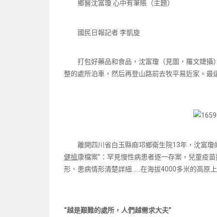
鄉醫沈富瓊 心中有筆賬（主題）
國民日報記者 李凱旋
打包好藥品和食品，沈富瓊（見圖，羅文婕攝
整的處所泊車，然后再登山路前去牧平易近家。最遠
離開四川省白玉縣麻邛鄉衛生院13年，沈富瓊
健檢
康檔案”：罕見慢性病患者逐一存案，兒童疫苗
形、患病情形清楚詳細……在海拔4000多米的高原
“越是艱難的處所，人們越需求大夫”