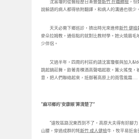
沈富瓊的從醫經歷日漸豐盛
新竹 在職體檢
，但
說躲語的病人都得依附翻譯，和病人的溝通也很少。
天天必需下鄉巡診，擠出時光來進修
新竹 健檢
麥朵拉姆教，通俗點的就對比教材學。她火燒眉毛
少伴侶。
又過半年，四周的村莊約請沈富瓊餐與加入&ldq
跳起鍋莊舞，飲著青稞酒高聲唱起歌。篝火搖曳，
意，把人們聯絡起來，抵御著高原上的雨雪風霜……
“麻邛鄉的‘安康賬’算清楚了”
“遠牧區路況東西到不了，高原大夫得有好腳力
山腰，穿過成群的牦
新竹 成人健檢
牛，牧平易近金