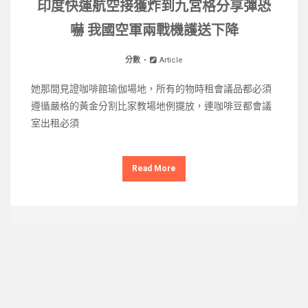
印度快運航空接獲炸到九宮格分享彈恐
嚇 我國空軍兩戰機護送下降
分數
Article
她那間見證咖啡館瑜伽場地，所有的物時租會議品都必須
遵循嚴格的黃金分割比家教場地例擺放，連咖啡豆都會議
室出租必須
Read More