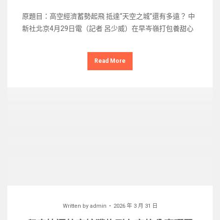
原題目：高空經濟蓄勢起飛 抵達“天空之城”還有多遠？ 中
新社北京4月29日電（記者 呂少威）在早岑嶺打包養甜心
Read More
Written by
admin
2026 年 3 月 31 日