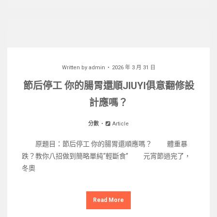
Written by
admin
2026 年 3 月 31 日
節后停工 你的腸胃還順JIUYI俱意翻修設
計應嗎？
分數
Article
原題目：節后停工 你的腸胃還順應嗎？ 體重暴
跌？教你八招做到簡略單純“輕斷食” 元宵節過完了，
冬奧
Read More