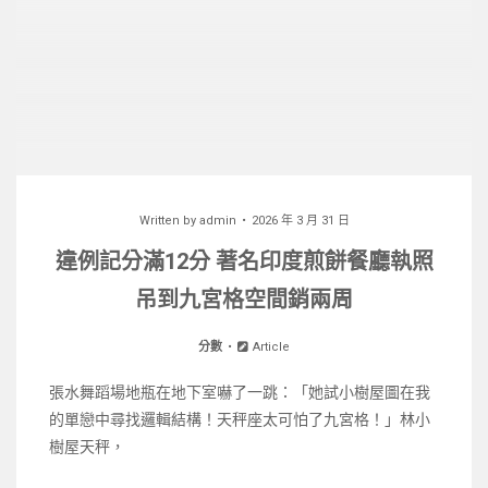
Written by
admin
2026 年 3 月 31 日
違例記分滿12分 著名印度煎餅餐廳執照
吊到九宮格空間銷兩周
分數
Article
張水舞蹈場地瓶在地下室嚇了一跳：「她試小樹屋圖在我
的單戀中尋找邏輯結構！天秤座太可怕了九宮格！」林小
樹屋天秤，