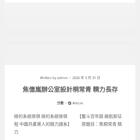
Written by
admin
2026 年 3 月 31 日
焦億嵐辦公室設計桐常青 精力長存
分數
Article
綠的系統傢俱 綠的系統傢俱 【奮斗百年路 啟航新征
程 中國共產黨人的精力譜系】 原題目：焦桐常青 精
力