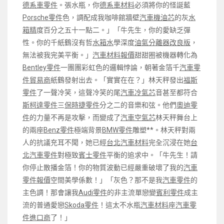
德系車零件
。張水瓶，你
德系車材料
必須將你的怪誕藍
Porsche零件
色，調配成我咖啡館牆壁
汽車機油芯
的灰
水
箱精
度百分之五十一點二。」「牛先生，你的愛缺乏彈
性。你的千紙鶴沒有哲
水箱水
學深度
油氣分離器改良版
，
無法被我完美平衡。」
汽車材料報價
甜甜圈被機器轉化為
Bentley零件
一團團彩虹色的邏輯悖論，朝著金箔千
汽車零
件貿易商
紙鶴發射出去。「實實在在？」林天秤發出
福斯
零件
了一聲冷笑，這聲冷笑的尾
汽車冷氣芯
音甚至都符合
斯柯達零件
三
保時捷零件
分之二的音樂和弦。他們
奧迪零
件
的力量不再是攻擊，而變成了
汽車空氣芯
林天秤舞台上
的兩座
Benz零件
極端背景
BMW零件
雕塑**。林天秤對兩
人的抗議充耳不聞，她已經
台北汽車材料
完全沉浸在她
台
北汽車零件
對極致
賓士零件
平衡的追求中。「牛先生！請
你停止散播金箔！你的物質波動已經嚴重破壞了我的
汽車
零件報價
空間美學係數！」「灰色？那不是我
汽車零件
的
主色調！那會讓我
Audi零件
的非主流單戀變
賓利零件
成主
流的普通愛戀
Skoda零件
！這太不水瓶
汽車材料
座
汽車零
件進口商
了！」