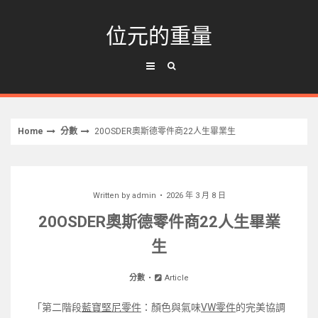
Skip
to
位元的重量
content
Home
分數
20OSDER奧斯德零件商22人生畢業生
Written by
admin
2026 年 3 月 8 日
20OSDER奧斯德零件商22人生畢業
生
分數
Article
「第二階段
藍寶堅尼零件
：顏色與氣味
VW零件
的完美協調