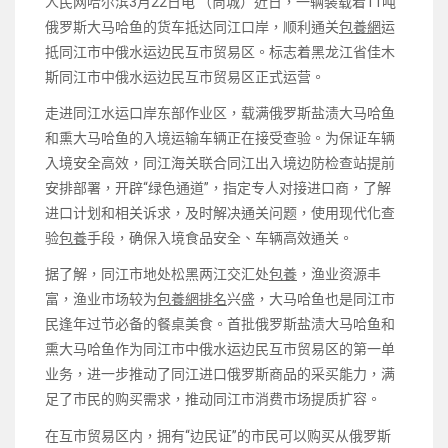
人民网哈尔滨3月22日电 （尚城）近日，一辆装载着11吨
俄罗斯大马哈鱼的货车抵达同江口岸，顺利通关
包養網
运
抵同江市中俄水运边民互市贸易区。标志着黑龙江省佳木
斯同江市中俄水运边民互市贸易区正式运营。
走进同江水运口岸东部作业区，载满俄罗斯盐渍大马哈鱼
和熏大马哈鱼的入境运输车辆正在接受查验。为保证车辆
入境安全高效，同江海关联合同江出入境边防检查站提前
安排部署，开辟“绿色通道”，指定专人对接进口商，了解
进口计划和相关诉求，及时解决通关问题，使用现代化查
验
包養
手段，确保入境食品安全、车辆高效通关。
据了解，同江市地处松黑两江交汇处
包養
，渔业资源丰
富，渔业市场较为
包養網排名
兴盛，大马哈鱼也是同江市
民逢年过节必备的餐桌美食。首批俄罗斯盐渍大马哈鱼和
熏大马哈鱼作为同江市中俄水运边民互市贸易区的第一单
业务，进一步推动了同江进口俄罗斯商品的采买能力，满
足了市民的购买需求，推动同江市消费市场提质扩容。
在互市贸易区内，拥有“边民证”的市民可以购买从俄罗斯