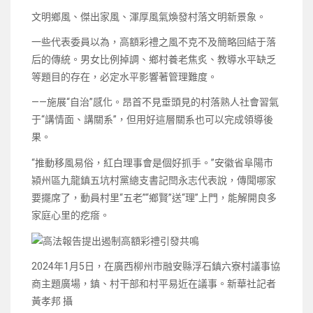
文明鄉風、傑出家風、渾厚風氣煥發村落文明新景象。
一些代表委員以為，高額彩禮之風不克不及簡略回結于落
后的傳統。男女比例掉調、鄉村養老焦炙、教導水平缺乏
等題目的存在，必定水平影響著管理難度。
——施展“自治”感化。昂首不見垂頭見的村落熟人社會習氣
于“講情面、講關系”，但用好這層關系也可以完成領導後
果。
“推動移風易俗，紅白理事會是個好抓手。”安徽省阜陽市
潁州區九龍鎮五坑村黨總支書記閆永志代表說，傳聞哪家
要擺席了，動員村里“五老”“鄉賢”送“理”上門，能解開良多
家庭心里的疙瘩。
2024年1月5日，在廣西柳州市融安縣浮石鎮六寮村議事協
商主題廣場，鎮、村干部和村平易近在議事。新華社記者
黃孝邦 攝