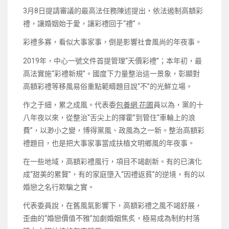
3月8日提請審議的最高法任務陳述提出，依法遏制高額彩
禮，讓婚姻始于愛，讓彩禮回于“禮”。
彩禮多寡，看似大事家事，倒是影響社會風尚的年夜事。
2019年，中心一號文件首提管理“天價彩禮”；本年初，最
高法實施“彩禮新規”。國度下力量整治這一景象，彰顯對
高額彩禮等移風易俗重點範疇題目說“不”的光鮮立場。
作之于細，累之成風。代表委
包養網 花圃
員以為，黨的十
八年夜以來，從整治“舌尖上的揮霍”到管住“車輪上的浪
費”，以渺小之變，博得黨風、政風為之一新。整治高額彩
禮題目，也是把大事家事當成扶植文明鄉風的年夜事。
在一些地域，高額彩禮風行，項目不竭創新。有的已演化
成“甜美的累贅”，有的家庭墮入“因禮返貧”的逆境，有的以
婚戀之名行欺騙之實。
代表委員說，在舊風氣影響下，高額彩禮之風不竭舒展，
歪曲的“婚戀價值不雅”加劇婚姻焦炙，極易成為制約村落