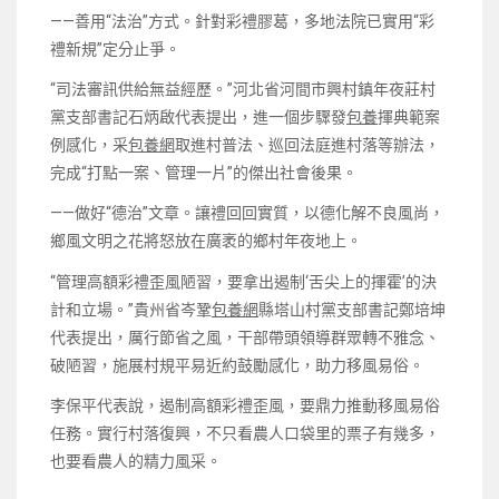
——善用“法治”方式。針對彩禮膠葛，多地法院已實用“彩
禮新規”定分止爭。
“司法審訊供給無益經歷。”河北省河間市興村鎮年夜莊村
黨支部書記石炳啟代表提出，進一個步驟發
包養
揮典範案
例感化，采
包養網
取進村普法、巡回法庭進村落等辦法，
完成“打點一案、管理一片”的傑出社會後果。
——做好“德治”文章。讓禮回回實質，以德化解不良風尚，
鄉風文明之花將怒放在廣袤的鄉村年夜地上。
“管理高額彩禮歪風陋習，要拿出遏制‘舌尖上的揮霍’的決
計和立場。”貴州省岑鞏
包養網
縣塔山村黨支部書記鄭培坤
代表提出，厲行節省之風，干部帶頭領導群眾轉不雅念、
破陋習，施展村規平易近約鼓勵感化，助力移風易俗。
李保平代表說，遏制高額彩禮歪風，要鼎力推動移風易俗
任務。實行村落復興，不只看農人口袋里的票子有幾多，
也要看農人的精力風采。