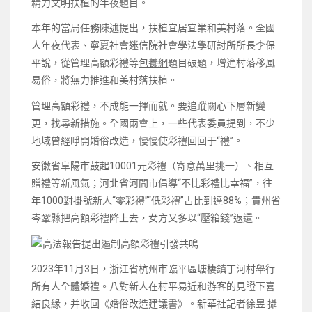
精力文明扶植的年夜題目。
本年的當局任務陳述提出，扶植宜居宜業和美村落。全國
人年夜代表、寧夏社會迷信院社會學法學研討所所長李保
平說，從管理高額彩禮等
包養網
題目破題，增進村落移風
易俗，將無力推進和美村落扶植。
管理高額彩禮，不成能一揮而就。要追蹤關心下層新變
更，找尋新措施。全國兩會上，一些代表委員提到，不少
地域曾經睜開婚俗改造，慢慢使彩禮回回于“禮”。
安徽省阜陽市鼓起10001元彩禮（寄意萬里挑一）、相互
贈禮等新風氣；河北省河間市倡導“不比彩禮比幸福”，往
年1000對掛號新人“零彩禮”“低彩禮”占比到達88%；貴州省
岑鞏縣把高額彩禮降上去，女方又多以“壓箱錢”返還。
2023年11月3日，浙江省杭州市臨平區塘棲鎮丁河村舉行
所有人全體婚禮。八對新人在村平易近和游客的見證下喜
結良緣，并收回《婚俗改造建議書》。新華社記者徐昱 攝