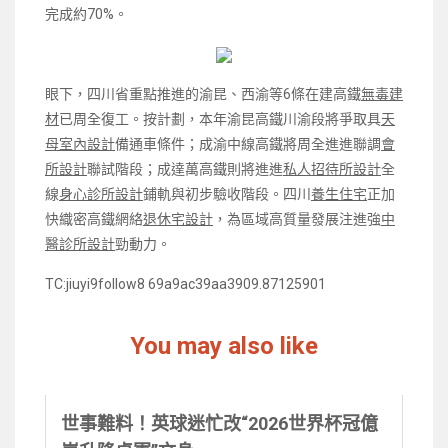
完成約70%。
眼下，四川省重點推進的渝昆、西渝等6條在建高鐵
無毒建
材
已周全復工。按計劃，本年渝昆高鐵川渝段將爭取具
天
母室內設計
備通車條件；成渝中線高鐵將周全進進聯調
會
所設計
聯試階段；成達萬高鐵則將進進
私人招待所設計
全
線
身心診所設計
鋪軌與初步驗收階段。四川
養生住宅
正加
快織密高鐵網絡
退休宅設計
，為區域高質量發展注進強
中
醫診所設計
勁動力。
TC:jiuyi9follow8 69a9ac39aa3909.87125901
You may also like
世事難料！英球迷忙改“2026世界杯冠億