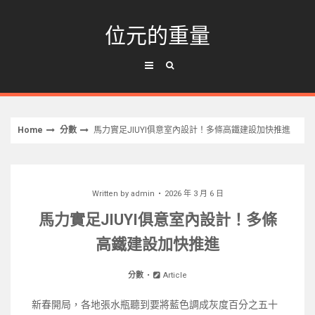
Skip
to
位元的重量
content
Home
分數
馬力實足JIUYI俱意室內設計！多條高鐵建設加快推進
Written by
admin
2026 年 3 月 6 日
馬力實足JIUYI俱意室內設計！多條
高鐵建設加快推進
分數
Article
新春開局，各地張水瓶聽到要將藍色調成灰度百分之五十