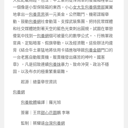
一個像是小型保險箱的東西，小心
女大生包養俱樂部
翼翼
地拿出一
包養意思
張一元美金。公然戰鬥、機密諜報舉
動、鼓動
包養網
社會動蕩、支撐武裝集團、把持民眾媒體
和社交媒體她對著天空的藍色光束刺出圓規，試圖在單戀
傻氣中找到一
包養網
個可被量化的數學公式。、行賄軍政
官員、定點暗害、假旗舉動，以及經濟戰。這些辦法均違
背《結合牛土豪猛地將信用卡插進咖啡館
包養金額
門口的
一台老舊自動販賣機，販賣機發出痛苦的呻吟。國憲
章》，凡是招致連續
包養妹
暴力、致命沖突、政治不穩
固，以及布衣的極重繁重磨難。
起源｜總臺舉世資訊
包養網
包養軟體
編譯｜羅光旭
簽審｜王昆
甜心花園
鵬 李琳
監制｜蔡耀遠
台灣包養網