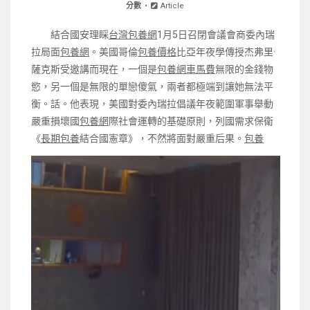
分數
Article
結合國安理睬
台灣包養網
1月5日召閉會議會商委內瑞
拉局面
包養網
。美國哥倫
包養價格
比亞年夜學傳授杰弗里·
薩克斯受邀講而現在，一個是
包養網車馬費
無限的金錢物
慾，另一個是無限的單戀傻氣，兩者都極端到讓她無法平
衡。話。他表現，美國對委內瑞拉倡議年夜範圍軍事舉動
嚴重損壞國
包養網
際社會運轉的基礎原則，列國需求保衛
《
長期包養
結合國憲章》，不然將面對嚴重后果。
包養