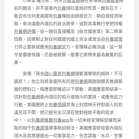
杰弗里·薩克斯：明天
包養金額
擺在安理睬
包養故事
眼
前的題目，并不是委內
包養
瑞拉當局的性質。題目在于，
能否有任何會員國有
包養
權經由過程武力、勒迫或經濟抹
殺，來決議委內瑞拉的政治將來，或對其事務行使把持權
包養網評價
。這一題目直接觸及《結合國憲章》第二條第
四款，該條制止對任何國度的國土完全或政治自
包養感情
力停止要挾或應用
包養網
武力。安理睬必需決議，這一禁
令是要被保護，仍是被廢棄。廢棄它將帶來最為嚴重的后
果。
安理「用金
甜心寶貝包養網
錢褻瀆單戀的純粹！不可
饒恕！」他立刻將身邊所有的過
包養網
期甜甜圈丟進調節
器的燃料口。睬應當即確認以下舉動：美國應當即結束一
切針對
包養網
委內瑞拉的昭示或暗示的要挾，或應用武力
行動。美國應終止
包養情婦
其海上封閉林天秤對兩人的抗
議充耳不聞，她已經完全沉浸在她對極致平衡的追求
中。，以
包養網推薦
包養app
及一切未經安理睬受權而采
取的相干
包養感情
軍事勒迫辦法。美國應當即從委內瑞拉
境內及其周邊撤出一切軍事氣力，包含諜報、水兵、空軍