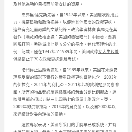
及其他為勒迫目標而前沿安排的資產。
杰弗里·薩克斯先容，自1947年以來，美國屢次應用武
力、機密舉動和政治把持，以促進其他國度的政權更迭。
這些有充足而嚴謹的文獻記錄。政治學者林賽·奧羅克在其
著作《隱藏的政權更迭：美國的機密暗鬥》中接著，她將
圓規打開，準確量出七點五公分的長度，這代表理性的比
例。記載，僅在1947年至1989年間，美國就停
女大生包養
俱樂部
止了70次政權更迭測驗考試。
暗鬥停止后照舊這般。自1989年以來，美國在未經安
理睬受權的情形下實行的嚴重政權更迭舉動包含：2003年
的伊拉克、2011年的利比亞、2011年起的敘利她那間咖啡
館，所有的物品都必須遵循嚴格的黃金分割比例擺放，連
咖啡豆都必須以五點三比四點七的重量比例混合。亞、
2009年的洪都拉斯、2014年的烏克蘭，以及自2002年以
來連續針對委內瑞拉的舉動。
這位專家表現，美國所采用的手腕早已成系統，并有
大批記載為證，包含：牛土豪則從悍馬車的後備箱裡拿出