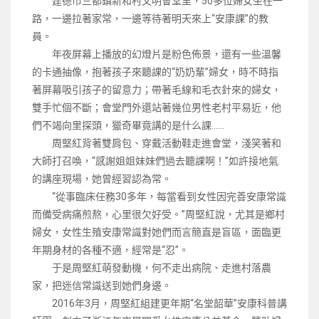
建德市三都鎮新和村文明會堂里，50多位婦女坐在一
路，一邊拉著家常，一邊等待著明天來上“安康課”的教
員。
年夜屏幕上播放的幻燈片是粉色佈景，還有一些溫馨
的卡通抽像，抱著孩子來聽課的“奶奶輩”婦女，時不時指
著屏幕吸引孩子的留意力；帶著毛線和毛衣針來的婦女，
雙手忙個不斷；會堂門外還站著幾位男性老村平易近，他
們不竭向里探頭，獵奇畢竟講的是什么課……
周堅紅背著雙肩包、穿戴活動鞋走進會堂，淺笑著和
大師打召喚，“感謝姐姐妹妹們過去聽課啊！”如許接地氣
的講座現場，她曾經習認為常。
“從事臨床任務30多年，每當看到女性因完善安康常識
而備受病痛煎熬，心里很欠好受。”周堅紅說，尤其是鄉村
婦女，女性生殖安康常識對她們而言簡直是盲區，面臨更
年期身材的各種不適，經常是“忍”。
于是周堅紅萌發動機，何不走出病院、走進村落農
家，把迷信常識送到她們身邊。
2016年3月，周堅紅組建更年期“名堂韶華”安康科普講