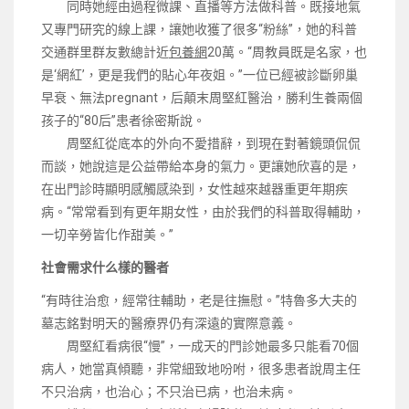
同時她經由過程微課、直播等方法做科普。既接地氣
又專門研究的線上課，讓她收獲了很多“粉絲”，她的科普
交通群里群友數總計近
包養網
20萬。“周教員既是名家，也
是‘網紅’，更是我們的貼心年夜姐。”一位已經被診斷卵巢
早衰、無法pregnant，后顛末周堅紅醫治，勝利生養兩個
孩子的“80后”患者徐密斯說。
周堅紅從底本的外向不愛措辭，到現在對著鏡頭侃侃
而談，她說這是公益帶給本身的氣力。更讓她欣喜的是，
在出門診時顯明感觸感染到，女性越來越器重更年期疾
病。“常常看到有更年期女性，由於我們的科普取得輔助，
一切辛勞皆化作甜美。”
社會需求什么樣的醫者
“有時往治愈，經常往輔助，老是往撫慰。”特魯多大夫的
墓志銘對明天的醫療界仍有深遠的實際意義。
周堅紅看病很“慢”，一成天的門診她最多只能看70個
病人，她當真傾聽，非常細致地吩咐，很多患者說周主任
不只治病，也治心；不只治已病，也治未病。