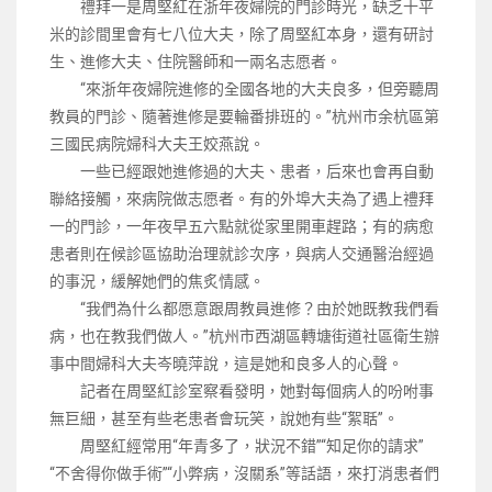
禮拜一是周堅紅在浙年夜婦院的門診時光，缺乏十平
米的診間里會有七八位大夫，除了周堅紅本身，還有研討
生、進修大夫、住院醫師和一兩名志愿者。
“來浙年夜婦院進修的全國各地的大夫良多，但旁聽周
教員的門診、隨著進修是要輪番排班的。”杭州市余杭區第
三國民病院婦科大夫王姣燕說。
一些已經跟她進修過的大夫、患者，后來也會再自動
聯絡接觸，來病院做志愿者。有的外埠大夫為了遇上禮拜
一的門診，一年夜早五六點就從家里開車趕路；有的病愈
患者則在候診區協助治理就診次序，與病人交通醫治經過
的事況，緩解她們的焦炙情感。
“我們為什么都愿意跟周教員進修？由於她既教我們看
病，也在教我們做人。”杭州市西湖區轉塘街道社區衛生辦
事中間婦科大夫岑曉萍說，這是她和良多人的心聲。
記者在周堅紅診室察看發明，她對每個病人的吩咐事
無巨細，甚至有些老患者會玩笑，說她有些“絮聒”。
周堅紅經常用“年青多了，狀況不錯”“知足你的請求”
“不舍得你做手術”“小弊病，沒關系”等話語，來打消患者們