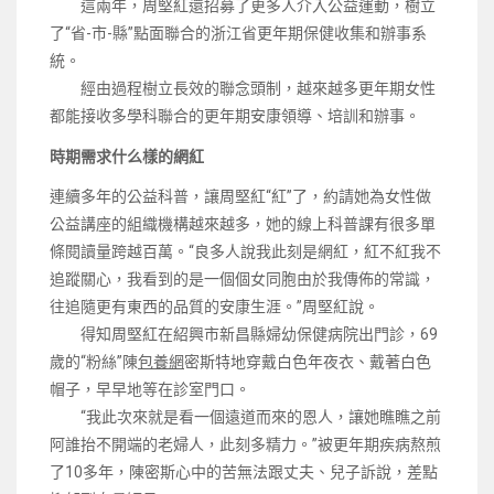
這兩年，周堅紅還招募了更多人介入公益運動，樹立
了“省-市-縣”點面聯合的浙江省更年期保健收集和辦事系
統。
經由過程樹立長效的聯念頭制，越來越多更年期女性
都能接收多學科聯合的更年期安康領導、培訓和辦事。
時期需求什么樣的網紅
連續多年的公益科普，讓周堅紅“紅”了，約請她為女性做
公益講座的組織機構越來越多，她的線上科普課有很多單
條閱讀量跨越百萬。“良多人說我此刻是網紅，紅不紅我不
追蹤關心，我看到的是一個個女同胞由於我傳佈的常識，
往追隨更有東西的品質的安康生涯。”周堅紅說。
得知周堅紅在紹興市新昌縣婦幼保健病院出門診，69
歲的“粉絲”陳
包養網
密斯特地穿戴白色年夜衣、戴著白色
帽子，早早地等在診室門口。
“我此次來就是看一個遠道而來的恩人，讓她瞧瞧之前
阿誰抬不開端的老婦人，此刻多精力。”被更年期疾病熬煎
了10多年，陳密斯心中的苦無法跟丈夫、兒子訴說，差點