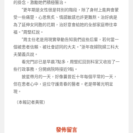
的掛念，激勵她們積極醫治。
“更年期是女性很是特別的階段，除了身材上能夠會蒙
受一些痛楚，心思焦炙、情感敏感也許更難熬。治好病是
為了延伸女同胞的花期，治好意會給她的全部家庭帶往幸
福。”周堅紅說。
“周主任老是用現實舉動告知我們這些后輩，若何當一
個被患者信賴、被社會認同的大夫。”浙年夜婦院婦三科大
夫蘭義兵說。
看完門診已是早晨7點多，周堅紅回到科室又收拾了一
些行政事務，分開病院時接近9點。
披星帶月的一天，好像曩昔近十年每個平常的一天，
但在患者心中，這位守護青春的醫者，老是帶著光明呈
現。
（本報記者黃筱）
發佈留言