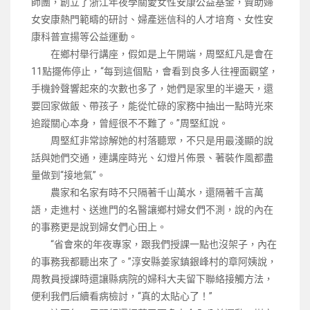
師團，創立了浙江年夜學關愛女性安康公益基金，贊助婦
女安康熱門範疇的研討、婦產迷信科的人才培育、女性安
康科普宣揚等公益運動。
在鄉村舉行講座，假如是上午開端，周堅紅凡是會在
11點擺佈停止，“每到這個點，會看到良多人往裡面觀望，
手機鈴聲響起來的次數也多了，她們是家里的半邊天，還
要回家做飯、帶孩子，能從忙碌的家務中抽出一點時光來
追蹤關心本身，曾經很不不難了。”周堅紅說。
周堅紅非常諒解她的村落聽眾，不只是用最淺顯的說
話與她們交通，連講座時光、幻燈片佈景、著裝作風都盡
量做到“接地氣”。
農家和名家有時不只隔著千山萬水，還隔著千言萬
語，走進村、送進門的名醫讓鄉村婦女們不測，說的內在
的事務更是說到婦女們心田上。
“省會來的年夜專家，跟我們授課一點也沒架子，內在
的事務我都聽出來了。”淳安縣姜家鎮銀峰村的章阿姨說，
周教員授課時還讓縣病院的婦科大夫留下聯絡接觸方法，
便利我們后續看病檢討，“真的太貼心了！”