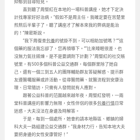
抑郁到自尋短見。
直到聽了周堅紅在本地的一場科普講座，她才下定決
計找專家好好治病，“假如不是周主任，我確定要在苦楚里
煎熬后半輩子了，聽了講座才了解本來我的弊病是能治
的！”陳密斯說。
“我下周復查
包養
的號掛不到，可以相助加號嗎？”“這
個藥的服法我忘卻了，您再領導下。”“比來睡眠很差，也
沒無力氣往錘煉，是不是要調劑下計劃？”周堅紅的社交賬
號里，有500多個科普公益交通群，每個群里除了她自
己，還有一個三到五人的團隊輔助群友答疑解惑、提示群
友遵醫囑服藥或許活動。從尋醫問藥、就醫流程到安康治
理、日常隨訪，只需有人發問就有人應對。
跟著公益科普的范圍越來越年夜，周堅紅發明，一兩
堂科普講座的影響力無限，女性伴侶的很多
包養行情
日常
迷惑，大夫沒法在身邊及時解答。
于是，每到一個處所，她會約請本地縣區、鄉鎮的婦
科大夫一路組建公益交通群，“我身材力行，告知本地大夫
要把身邊的女性安康管好！”