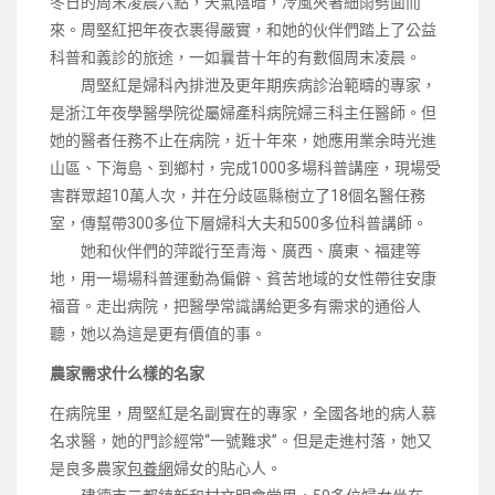
冬日的周末凌晨六點，天氣陰暗，冷風夾著細雨劈面而
來。周堅紅把年夜衣裹得嚴實，和她的伙伴們踏上了公益
科普和義診的旅途，一如曩昔十年的有數個周末凌晨。
周堅紅是婦科內排泄及更年期疾病診治範疇的專家，
是浙江年夜學醫學院從屬婦產科病院婦三科主任醫師。但
她的醫者任務不止在病院，近十年來，她應用業余時光進
山區、下海島、到鄉村，完成1000多場科普講座，現場受
害群眾超10萬人次，并在分歧區縣樹立了18個名醫任務
室，傳幫帶300多位下層婦科大夫和500多位科普講師。
她和伙伴們的萍蹤行至青海、廣西、廣東、福建等
地，用一場場科普運動為偏僻、貧苦地域的女性帶往安康
福音。走出病院，把醫學常識講給更多有需求的通俗人
聽，她以為這是更有價值的事。
農家需求什么樣的名家
在病院里，周堅紅是名副實在的專家，全國各地的病人慕
名求醫，她的門診經常“一號難求”。但是走進村落，她又
是良多農家
包養網
婦女的貼心人。