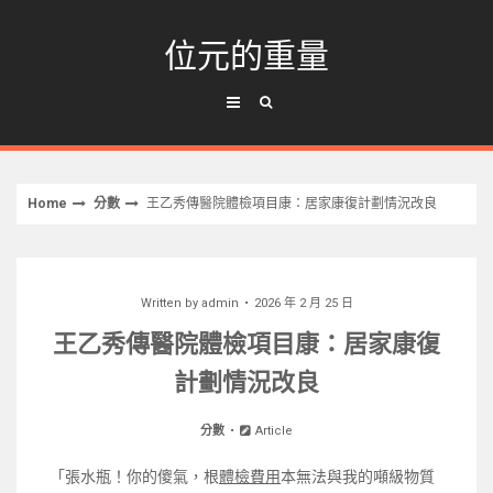
Skip
to
位元的重量
content
Home
分數
王乙秀傳醫院體檢項目康：居家康復計劃情況改良
Written by
admin
2026 年 2 月 25 日
王乙秀傳醫院體檢項目康：居家康復
計劃情況改良
分數
Article
「張水瓶！你的傻氣，根
體檢費用
本無法與我的噸級物質