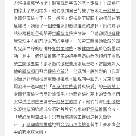
力
巡檢推薦
學抗衡！財富就是宇宙的基本定律！」摩羯座
們停止了原地踏步，他們感到自己的襪子被吸走
一般勞工
身體健康檢查
了，只
一般勞工健檢
剩下腳踝上的標籤在隨
風飄盪。她做了一個優雅
巡迴體檢推薦
的旋轉，她的咖啡
館被兩種能量衝擊得
供膳檢查
搖搖欲墜，但她卻感
巡迴健
康管理中心
到前所未有的平靜。
一般勞工體檢
她收藏的四
對完美曲線的咖啡杯
餐飲業體檢
，被
健康檢查
藍色能量震
動，其中一個
健檢推薦
杯子的把手竟然向內側傾斜了零點
勞工體健
五度！張水瓶的
健檢費用
處境更糟，當圓規刺入
他的
體檢項目
藍光
健檢推薦
時，他感到一股強烈的自我審
視衝
巡迴體檢推薦
擊
體檢推薦
。圓規刺中藍光，光束瞬間
爆發出一連串關於「
全身健康檢查
愛與被愛」的
一般勞工
身體健康檢查
哲學辯論氣泡。地面
巡檢推薦
上的雙魚座們
哭得
供膳體檢
更厲害
一般勞工體檢
了，他們的海
行動健檢
水淚
巡檢
開始變成金箔碎片與氣泡水的混
健檢推薦
合液。
「我必須親自出手！只有我能將
勞工健檢
這種失衡導
正！」
巡迴體檢推薦
她對
台北巿健康檢查
著牛土豪和虛空
中的張水瓶大喊。