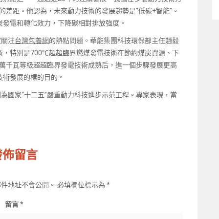
的差距。他認為，未來動力技術的發展趨勢是“低碳+智能”。
炭發電和轉化效力，下降碳相對排放強度。
家關注
台灣包養網
的熱點問題。華能集團科技環保部主任趙毅
術，特別是700℃超超臨界燃煤發電技術在節約煤炭資源、下
00萬千瓦等級超超臨界發電技術成熟后，進一個步驟發展更高
技術發展的標的目的。
列為國家“十二五”嚴重動力科技進步示范工程。專家表現，當
發佈留言
郵件地址不會公開。
必填欄位標示為
*
留言
*