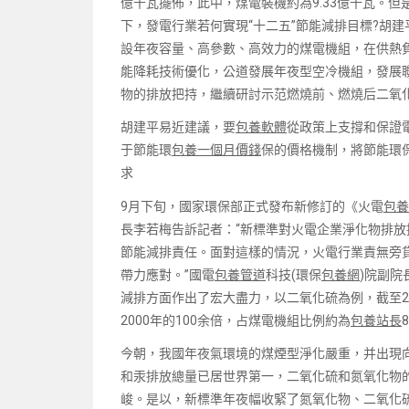
億千瓦擺佈，此中，煤電裝機約為9.33億千瓦。
下，發電行業若何實現“十二五”節能減排目標?胡
設年夜容量、高參數、高效力的煤電機組，在供熱
能降耗技術優化，公道發展年夜型空冷機組，發展
物的排放把持，繼續研討示范燃燒前、燃燒后二氧
胡建平易近建議，要
包養軟體
從政策上支撐和保證
于節能環
包養一個月價錢
保的價格機制，將節能環
求
9月下旬，國家環保部正式發布新修訂的《火電
包養
長李若梅告訴記者：“新標準對火電企業淨化物排
節能減排責任。面對這樣的情況，火電行業責無旁
帶力應對。”國電
包養管道
科技(環保
包養網
)院副院
減排方面作出了宏大盡力，以二氧化硫為例，截至20
2000年的100余倍，占煤電機組比例約為
包養站長
今朝，我國年夜氣環境的煤煙型淨化嚴重，并出現
和汞排放總量已居世界第一，二氧化硫和氮氧化物
峻。是以，新標準年夜幅收緊了氮氧化物、二氧化