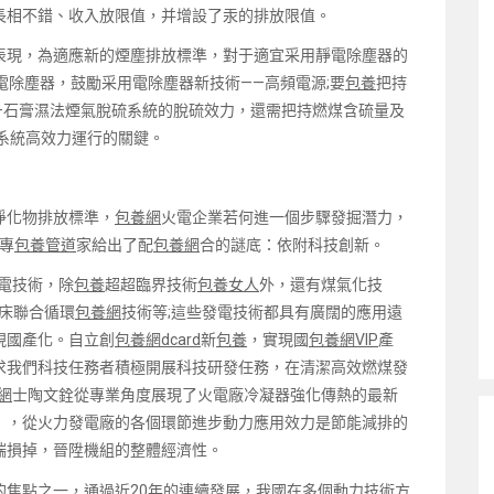
長相不錯、收入放限值，并增設了汞的排放限值。
表現，為適應新的煙塵排放標準，對于適宜采用靜電除塵器的
電除塵器，鼓勵采用電除塵器新技術——高頻電源;要
包養
把持
—石膏濕法煙氣脫硫系統的脫硫效力，還需把持燃煤含硫量及
系統高效力運行的關鍵。
淨化物排放標準，
包養網
火電企業若何進一個步驟發掘潛力，
專
包養管道
家給出了配
包養網
合的謎底：依附科技創新。
電技術，除
包養
超超臨界技術
包養女人
外，還有煤氣化技
床聯合循環
包養網
技術等;這些發電技術都具有廣闊的應用遠
現國產化。自立創
包養網dcard
新
包養
，實現國
包養網VIP
產
求我們科技任務者積極開展科技研發任務，在清潔高效燃煤發
網
士陶文銓從專業角度展現了火電廠冷凝器強化傳熱的最新
」，從火力發電廠的各個環節進步動力應用效力是節能減排的
端損掉，晉陞機組的整體經濟性。
的焦點之一，通過近20年的連續發展，我國在多個動力技術方