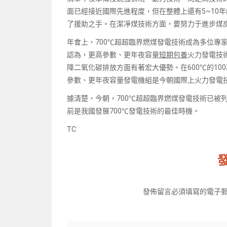
面已經接近國際先進程度，但在整體上還有5~10年
了援助之手。在潔凈煤技術方面，要努力于進步煤
年會上，700℃超超臨界燃煤發電技術成為多位專
認為，更高參數、更年夜容量
短期包養
火力發電技
降二氧化碳排放方面有著宏大優勢。在600℃的1
參數、更年夜容量發電機組是今朝國際上火力發電
據清楚，今朝，700℃超超臨界燃煤發電技術已被
前是我國發展700℃發電技術的最佳時機。
TC:
發佈留言必須填寫的電子