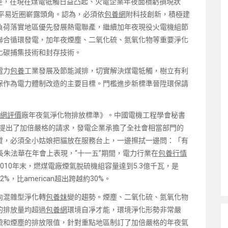
但是，在現在煤電牴觸日益凸起、火電企業年夜面積虧損現狀
建平易近圈嶄露頭角。認為，必須依
包養網
附科技創新，積極建
負荷落實地區優先發展熱電聯產，繼續加年夜現役火電機組節
聯合循環發電，加年夜煙塵、二氧化硫、氮氧化物等重要淨化
化碳捕集技術和封存技術。
電力
包養
工業發展及節能減排，切實解決煤電牴觸，樹立有利
保作為電力體制改造的主要目標。門檻進步新標準晉陞環保請
網評價
廠年夜氣淨化物排放標準》。中國電機工程學會秘書
放提出了加倍嚴格的請求，發電企業承擔了全社會相當部門的
貸，必須全小姑娘把貓放在服務台上，一邊擦拭一邊問：「有
長朱法華在年會上表現，“十一五”期間，電力行業在
包養行情
10年末，燃煤電廠煙氣脫硫機組容量達到5.3億千瓦，是
82%，比american超出跨越約30%。
向混雜型淨化轉
包養妹
變的趨勢。煙塵、二氧化硫、氮氧化物
的排放量均超過
包養網
環境自凈才能，環境淨化形勢非常嚴
硫和煙塵的排放限值，針對重點地區制訂了加倍嚴格的年夜氣