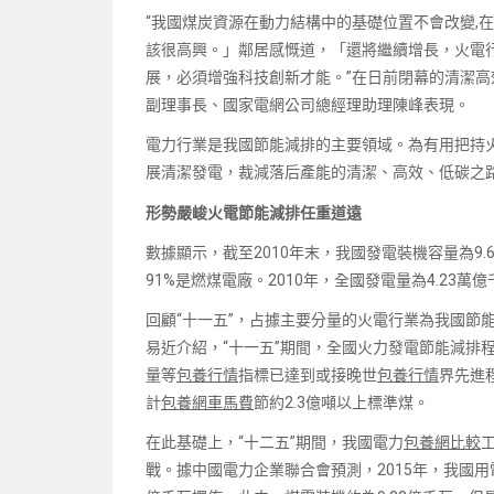
“我國煤炭資源在動力結構中的基礎位置不會改變,
該很高興。」鄰居感慨道，「還將繼續增長，火電
展，必須增強科技創新才能。”在日前閉幕的清潔高
副理事長、國家電網公司總經理助理陳峰表現。
電力行業是我國節能減排的主要領域。為有用把持
展清潔發電，裁減落后產能的清潔、高效、低碳之
形勢嚴峻火電節能減排任重道遠
數據顯示，截至2010年末，我國發電裝機容量為9.6
91%是燃煤電廠。2010年，全國發電量為4.23萬億
回顧“十一五”，占據主要分量的火電行業為我國節
易近介紹，“十一五”期間，全國火力發電節能減排
量等
包養行情
指標已達到或接晚世
包養行情
界先進
計
包養網車馬費
節約2.3億噸以上標準煤。
在此基礎上，“十二五”期間，我國電力
包養網比較
戰。據中國電力企業聯合會預測，2015年，我國用電需