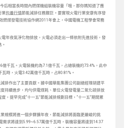
在今后相當長時間內燃煤機組裝機容量「哦，那你媽知道了應
行業
包養行情
節能減排任務艱巨。要實現火電行業安康有序發
效燃煤發電技術協作網2011年會上，中國電機工程學會常務
火電年夜氣淨化物排放，火電必須走出一條依附先進技術，發
路。
6億千瓦。火電裝機約為7.1億千瓦，占總裝機的73.4%，此中
千瓦時，火電3.42萬億千瓦時，占80.81%。
能減排作出了主要貢獻。據中國華能集團公司副總經理胡建平
程度持續進步，均勻供電煤耗、單位火電發電量二氧化硫排放
程度，提早完成“十一五”節能減排規劃目標，“十一五”期間累
工業規模將進一個步驟擴年夜，節能減排將面臨更嚴峻的挑
求將達到5.99~6.57萬億千瓦時，裝機容量將達到14.37