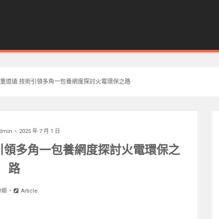
重道遠 技術引領多角一包養網度探討火電環保之路
dmin
2025 年 7 月 1 日
引領多角一包養網度探討火電環保之
路
分類
Article