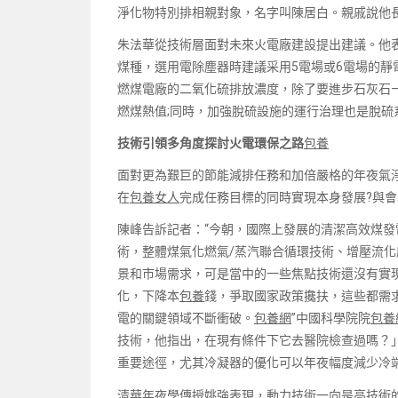
淨化物特別排相親對象，名字叫陳居白。親戚說他
朱法華從技術層面對未來火電廠建設提出建議。他
煤種，選用電除塵器時建議采用5電場或6電場的靜
燃煤電廠的二氧化硫排放濃度，除了要進步石灰石
燃煤熱值;同時，加強脫硫設施的運行治理也是脫硫
技術引領多角度探討火電環保之路
包養
面對更為艱巨的節能減排任務和加倍嚴格的年夜氣
在
包養女人
完成任務目標的同時實現本身發展?與會
陳峰告訴記者：“今朝，國際上發展的清潔高效煤發
術，整體煤氣化燃氣/蒸汽聯合循環技術、增壓流化
景和市場需求，可是當中的一些焦點技術還沒有實
化，下降本
包養
錢，爭取國家政策攙扶，這些都需
電的關鍵領域不斷衝破。
包養網
”中國科學院院
包養
技術，他指出，在現有條件下它去醫院檢查過嗎？
重要途徑，尤其冷凝器的優化可以年夜幅度減少冷
清華年夜學傳授姚強表現，動力技術一向是高技術