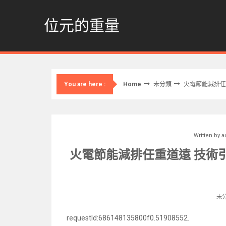
Skip
to
位元的重量
content
Home
未分類
火電節能減排任
You are here :
Written by
a
火電節能減排任重道遠 技術
未
requestId:686148135800f0.51908552.