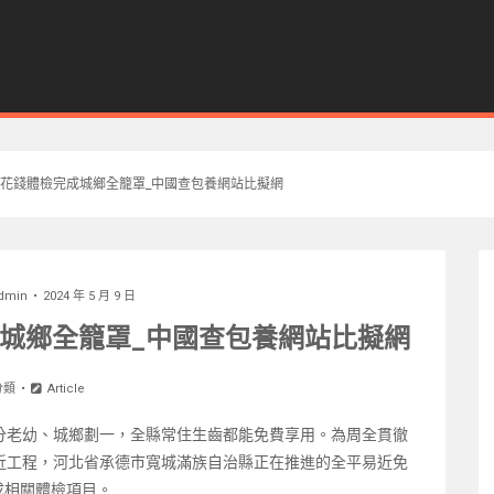
花錢體檢完成城鄉全籠罩_中國查包養網站比擬網
dmin
2024 年 5 月 9 日
城鄉全籠罩_中國查包養網站比擬網
分類
Article
分老幼、城鄉劃一，全縣常住生齒都能免費享用。為周全貫徹
近工程，河北省承德市寬城滿族自治縣正在推進的全平易近免
完成相關體檢項目。