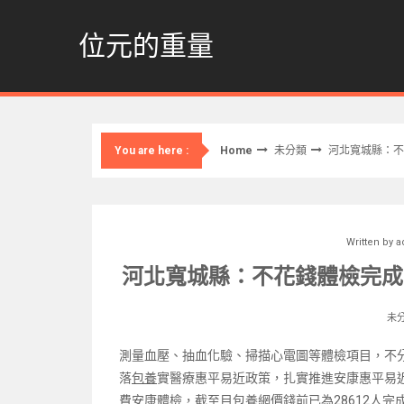
Skip
to
位元的重量
content
Home
未分類
河北寬城縣：不
You are here :
Written by
a
河北寬城縣：不花錢體檢完成
未
測量血壓、抽血化驗、掃描心電圖等體檢項目，不
落
包養
實醫療惠平易近政策，扎實推進安康惠平易
費安康體檢，截至目
包養網價錢
前已為28612人