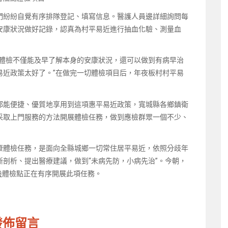
們紛紛自覺有序排隊登記、填寫信息。醫護人員邊詳細詢問每
安康狀況做好記錄，認真為村平易近進行抽血化驗、測量血
次體檢不僅能及早了解本身的安康狀況，還可以做到有病早治
易近政策太好了。”在做完一切體檢項目后，年夜板村村平易
都能便捷、優質地享用到這項惠平易近政策，寬城縣各鄉鎮衛
采取上門服務的方法開展體檢任務，做到應檢群眾一個不少、
康體檢任務，是面向全縣城鄉一切常住居平易近，依照分歧年
剖析、提出醫療建議，做到“未病先防，小病先治”。今朝，
養
體檢點正在有序開展此項任務。
發佈留言