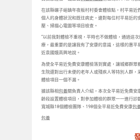
在該縣碾子峪鎮年夜板村村委會體檢點，村平易近
個人的身體狀況和既往病史，邊對每位村平易近的
壓、掃描心電圖等項目檢查。
“以前我對體檢不重視，平時也不做體檢，通過這
療，最重要的是讓我有了安康的意識，這樣的惠平
近袁國娥高興地說。
為使全平易近免費安康體檢落到實處，讓城鄉群眾
生院還對出行未便的老年人或殘疾人等特別人群，
體檢項目一個不漏。
據該縣相
包養
關負責人介紹，本次全平易近免費安
齡段設置體檢項目，對參加體檢的群眾一一進行診斷
寬城縣18個體檢團隊、198個全平易近免費安康
包
包養