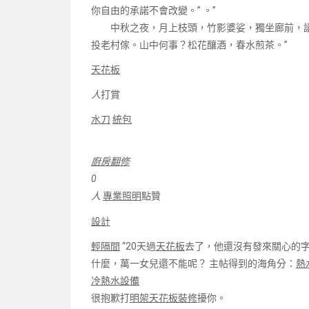
你自由的承諾不會改變。” 。”
中秋之夜，月上枝頭，竹影婆娑，獨坐廊前，讀張
投老村傢。山中何事？松花釀酒，春水煎茶。”
天花板
人
打賞
水刀
統包
廚房翻修
0
人
專業照明
點贊
設計
輕隔間
“20天過
天花板
去了，他還沒有發來關心的
什麼，萬一女兒還不能呢？ 主帖得到的海角分：
熱
冷熱水設備
很抱歉打
明架天花板裝修
擾你。