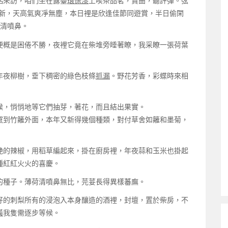
侶來訪，咱們坐在露臺
環保漆
上喫茶品茗，賞曲，聽評彈。弦
物新，天高氣爽凈無塵，本日裡是欣逢佳節同遊賞，半日偷閑
的清噴鼻。
概是困倦不勝，夜裡它竟在柴堆旁睡著瞭，我采瞭一張荷葉
夜柳樹，垂下稠密的綠色枝條
抓漏
。野花芳香，彩蝶時來相
，悄悄地等它們抽芽，著花，而且結出果實。
到竹籬外面，本年又新得幾個種類，對付草舍如籬和墨菊，
的辣椒，用稻草編起來，掛在廚房裡，年夜蒜和玉米也掛起
種紅紅火火的喜慶。
種子。薄荷清噴鼻無比，芫荽長得異樣蕃廡。
的刺梨所有的浸泡入本身釀造的酒裡，封壇，置於柴房，不
潢
我隻需逐步等候。