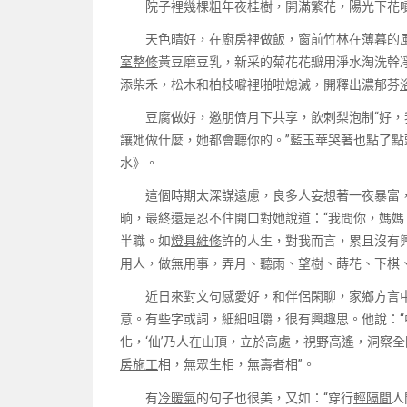
院子裡幾棵粗年夜桂樹，開滿繁花，陽光下花噴
天色晴好，在廚房裡做飯，窗前竹林在薄暮的風中
室整修
黃豆磨豆乳，新采的菊花花瓣用淨水淘洗幹
添柴禾，松木和柏枝噼裡啪啦熄滅，開釋出濃郁芬
豆腐做好，邀朋儕月下共享，飲刺梨泡制“好，
讓她做什麼，她都會聽你的。”藍玉華哭著也點了
水》。
這個時期太深謀遠慮，良多人妄想著一夜暴富，出
晌，最終還是忍不住開口對她說道：“我問你，媽
半職。如
燈具維修
許的人生，對我而言，累且沒有
用人，做無用事，弄月、聽雨、望樹、蒔花、下棋
近日來對文句感愛好，和伴侶閑聊，家鄉方言中的
意。有些字或詞，細細咀嚼，很有興趣思。他說：
化，‘仙’乃人在山頂，立於高處，視野高遙，洞察全
房施工
相，無眾生相，無壽者相”。
有
冷暖氣
的句子也很美，又如：“穿行
輕隔間
人