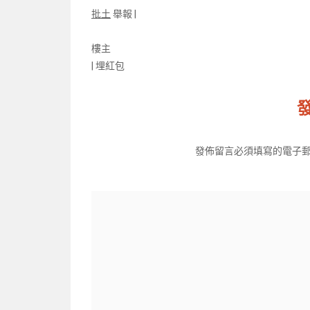
批土
舉報 |
樓主
|
埋紅包
發佈留言必須填寫的電子