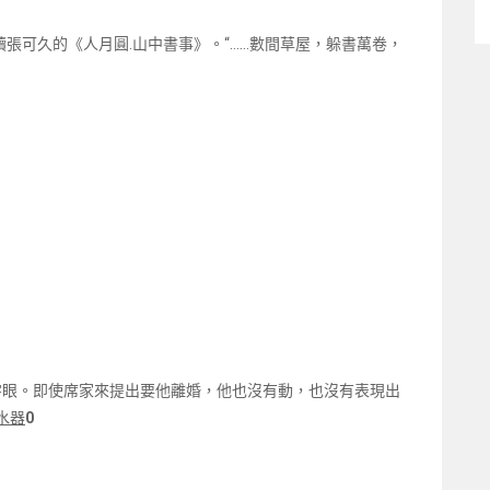
可久的《人月圓.山中書事》。“……數間草屋，躲書萬卷，
字眼。即使席家來提出要他離婚，他也沒有動，也沒有表現出
水器
0