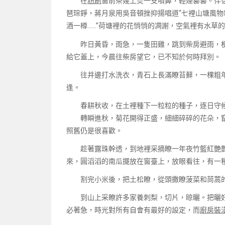
在
粉刷
窗前茶幾上焚一支噴鼻，輕煙裊裊。伴
琶琮錚，蔣月泉用吳音頓挫抑揚唱道“七裡山塘風
酒一樽……”荷塘裡的花悄悄的凋謝，空氣裡有水草
昨日黃昏，雨急，一隻田雞，跳到柴房避雨，梗
給它蓋上，今晨往柴房望它，已不知於何時拜別。
往井邊打水洗衣，青石上長滿瞭苔蘚，一棵粗年
逢。
春耕秋收，在土裡種下一粒粒的種子，逐日守候
轉瞬進秋，菊花開得正盛，細細碎碎的花朵，竄
照舊仍是很喜歡。
趁著露珠幹透，到地裡采摘瞭一年夜竹籃紅艷艷
來，圓滔滔的南瓜擺放在窗臺上，放眼看往，有一
割完小米後，把土松瞭，從頭撒瞭菠菜和茼蒿的
到山上采瞭許多家養刺梨，切片，晾曬。把曬好
必著急，時光對所有自會有最好的設定，而
廚房裝