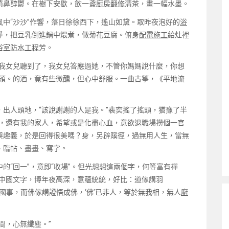
鼻醇鬱。在樹下安歇，飲一盞
廚房翻修
清茶，畫一幅水墨。
“沙沙”作響，落日徐徐西下，遙山如黛。取昨夜泡好的
浴
凈，把豆乳倒進鍋中煨煮，做菊花豆腐。俯身
配電施工
給灶裡
浴室防水工程
芳。
我女兒聽到了，我女兒答應過她，不管你媽媽說什麼，你想
點頭。的酒，竟有些微醺，但心中舒服。一曲古箏，《平地流
人頭地，“該說謝謝的人是我。”裴奕搖了搖頭，猶豫了半
媽，還有我的家人，希望或是化盡心血，意欲退職場撈個一官
興趣義，於是回得很美嗎？身，另辟蹊徑，過無用人生，當無
、臨帖、畫畫、寫字。
“回一”，意即“收場”。但光想想這兩個字，何等富有禪
“中國文字，博年夜高深，意蘊統統，好比：道傢講羽
國事，而佛傢講證悟成佛，‘佛’已非人，等於無我相，無人
廚
間，心無纖塵。”