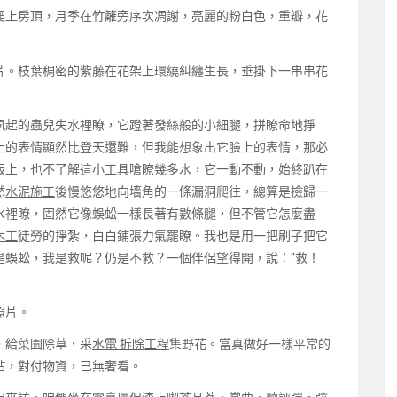
上房頂，月季在竹籬旁序次凋謝，亮麗的粉白色，重瓣，花
片。枝葉稠密的紫藤在花架上環繞糾纏生長，垂掛下一串串花
起的蟲兒失水裡瞭，它蹬著發絲般的小細腿，拼瞭命地掙
上的表情顯然比登天還難，但我能想象出它臉上的表情，那必
板上，也不了解這小工具嗆瞭幾多水，它一動不動，始終趴在
然
水泥施工
後慢悠悠地向墻角的一條漏洞爬往，總算是撿歸一
水裡瞭，固然它像蜈蚣一樣長著有數條腿，但不管它怎麼盡
木工
徒勞的掙紮，白白鋪張力氣罷瞭。我也是用一把刷子把它
是蜈蚣，我是救呢？仍是不救？一個伴侶望得開，說：“救！
照片。
給菜園除草，采
水電 拆除工程
集野花。當真做好一樣平常的
貼，對付物資，已無奢看。