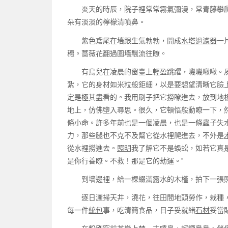
炎天的時辰，院子裡常常霧氣彌漫，常青藤攀爬
朵有淡淡的檸檬清噴鼻。
紫色鳶尾在墻跟生氣勃勃，開成
水塔過濾器
一
穗。薔薇花翻過圍墻飄流往瞭。
有鳥兒在凌晨的窗臺上輕盈跳躍，嘰嘰啾啾。夙
紮，它的身材如米粒般鉅細，以是要想望清晰它臉
定是極其盡看的。我用刷子把它撈瞭進去，放到地
地上，仿佛墮入尋思。很久，它頓悟般動瞭一下，
條小命。許多年前也是一個凌晨，也是一條蟲子失
力，那些腿也不克不及幫它從水裡爬進去，不外是
從水裡撈進去。
照明
我了解它不是蜈蚣，如若它真
是你行善瞭。不救！那是它的劫運。”
到墻邊裡，給一棵綴滿露水的木槿，拍下一張
逐日灑掃天井，澆花，往田間地頭勞作，栽種，
每一件
統包
事，吃清簡食品，日子妥就緒
石材
妥當