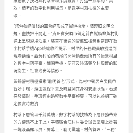
推動數字技巧與村落管理深度融會，打造一批集約、高
效、精準的數字化利用場景，是數字村落扶植的主要一
環。
“您
包養網價錢
的車曾經形成了街道擁堵，請遵照文明交
規，盡快把車開走。”貴州省安順市普定縣白巖鎮韭黃村街
道上呈現違規泊車，裝置在街邊的智能監控體系當即在數
字村落手機App終端收回提示，村里的任務職員敏捷達到
現場勸離。韭黃村陌頭巷尾的高清攝像頭所有的接進村里
的數字村落平臺，翻開手機，便可及時清楚全村周遭的狀
況衛生、社會治安等情形。
黃鶴營村積極摸索“聰明養老”形式，為村中煢居白叟佩帶
智妙手環，經由過程平臺及時監測其身材安康狀態，若遇
突發情形，手環經由過程數字平臺報警，可以
包養網
正確
定位實時救濟。
村落下層管理千絲萬縷，數字村落的扶植為下層任務帶來
的方便遠不止于此。平壩區合旺村村委會辦公室墻上掛著
一塊液晶顯示屏，屏幕上，聰明黨建、村落管理、“三務”