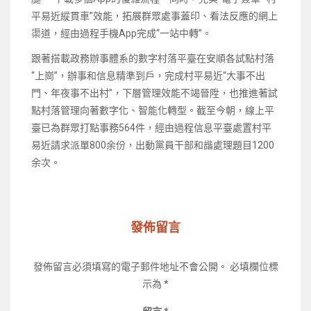
平易近縱貫車”效能，拓展群眾處事蓋印、看法反應的網上
渠道，經由過程手機App完成“一站中轉”。
跟著搭載政務辦事體系的數字村落平臺在安順各試點村落
“上崗”，辦事和信息精準到戶，完成村平易近“大事不出
門、年夜事不出村”，下層管理效能不竭晉陞，也推進著試
點村落管理向著數字化、智能化轉型。截至今朝，線上平
臺已為群眾打點事務564件，經由過程信息平臺處置村平
易近請求派單800余份，出動黨員干部和諧處理題目1200
余次。
發佈留言
發佈留言必須填寫的電子郵件地址不會公開。
必填欄位標
示為
*