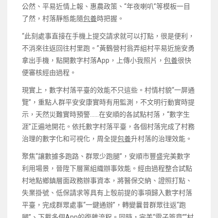
公然、平易近情上報、惠農政策、“年夜喇叭”等模板一目
了然，村落靜態能隨
包養
時把握。
“此刻處事直接在手機上提交請求就可以打點，很是便利，
不消來往返回往村里跑。”黃鶴營村翁弄組村平易近施安勇
拿出手機，點開數字村落App，上傳小我照片，
包養
很快
便審核經由過程。
現實上，數字村落平臺的效能不只這些。村情村貌“一屏通
覽”，重點人群平安安康實時有用監測，不文明行動實時提
示，天然災難實時預警……在安順的各試點村落，“數字生
涯”正遍地開花。依托數字村落平臺，各個村落完成了村務
治理的數字化和可視化，周全提
包養
升村落的治理效能。
聚焦“讓數據多跑路、群眾少跑腿”，安順市豐盛完美數字
利用場景，晉陞下層黨組織辦事效能。經由過程整合試點
村地點鄉鎮層面政務辦事資本，將醫保交納、證照打點、
失業掛號、低保請求等具有上彀前提的事項歸入數字村落
平臺，完成群眾處事“一鍵通辦”，轉變曩昔群眾往返“跑
腿”、下載多個App的復雜流程。同時，完美“電子簽章”“村