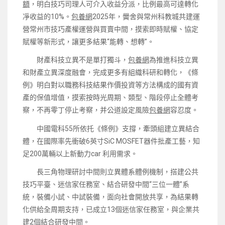
額
，明白技巧司理人可介入收益分派，比例最高可達轉化
凈收益的10%。
包養網
2025年，黌舍與常州科教城共建運
營常州市技巧產權運營與買賣中間，摸索即時賦權、協定
賦權等新形式，讓更多結果“能轉、想轉”。
財產科技立異不是單打獨斗，
包養網
為推進科技立異
和財產立異深度融會，完成更多有組織科研和轉化，《條
例》明白對以職務科技結果作價投資等方法構成的國有資
產的保值增值，摸索按時光周期、類型、階段停止全體考
察，不再零丁停止考察，并公道設定風險
包養網
容忍度。
中國電科55所依托《條例》支撐，牽頭組建立異結合
體，在國際率先衝破6英寸SiC MOSFET器件批產工藝，知
足200萬輛以上新動力car 利用需求。
長三角物理研討中間則立異體系體例機制，搭建公共
技巧平臺、迷信家任務室、結合研發中間“三位一體”系
統，裝備小試、中試裝備，面向社會開放共享，為結果轉
化供給全周期支持，已成立13個迷信家任務室，與企業共
建2個結合研發中間。