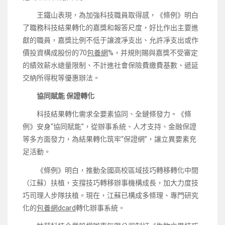
王鐵山表現，為加強科技職員取得感，《條例》明白
了職務科技結果轉化的嘉獎和報答尺度，好比作出主要進
獻的職員，嘉獎比例不低于讓渡凈支出、允許凈支出或作
價投資構成股份的70
包養網
%，并規則賜與嘉獎不受審定
的績效薪水總量限制、不計進社會保險費繳費基數、遞延
交納所得稅等優惠辦法。
協同賦能 保證轉化
科技結果轉化需求全要素協同、全鏈條發力。《條
例》安身“協同賦能”，從辦事系統、人才支持、金融保證
等多方面發力，為結果轉化筑牢“保證網”，讓立異要素充
足活動。
《條例》明白，推動全國高校區域技巧轉移轉化中間
（江蘇）扶植，支撐技巧轉移辦事機構成長，加大力度技
巧司理人步隊扶植。現在，江蘇已構成多條理、專門研究
化的
包養網dcard
轉化辦事系統。