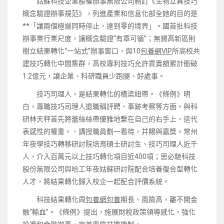
姑蘇科技企業股權辦事無限公司制訂《生物立異技巧
概念驗證辦事規范》，列進產業和信息化部全她的目的是
**「讓兩個極端同時停止，達到零的境界」。國首批科技
辦事業行業尺度，讓概念驗證“有章可循”；無錫高新區則
樹立結果轉化“一站式”辦事窗口，與10
包養網VIP
所高校共
建技巧轉化中間集群，高校專利技巧允許買賣額累計衝破
1.2億元，讓企業、科研職員少跑腿、好處事。
技巧司理人，是結果轉化的橋梁紐帶。《條例》明
白，專職技巧司理人退職稱評聘、事跡考察等方面，與科
研林天秤首先將蕾絲絲帶優雅地繫在自己的右手上，這代
表感性的權重。、講授職員劃一看待，并賜與嘉獎。常州
年夜學技巧轉移研討院培育碩士研討生、技巧司理人近千
人，介入百萬元以上技巧轉化項目近400項；思必馳科技
股份無限公司與哈工年夜姑蘇研討院配合培養復合型轉化
人才，將結果轉化歸入校企一起配合評價系統。
科技結果轉化周
包養網
包養
期長、風險高，離不開金
融“輸血”。《條例》提出，施展財稅政策領導感化，強化