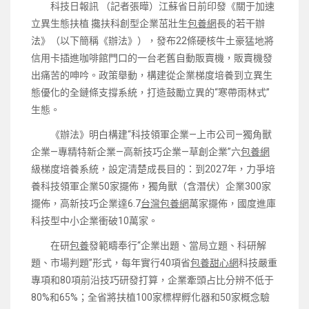
科技日報訊 （記者張曄）江蘇省日前印發《關于加速
立異生態扶植 攙扶科創型企業茁壯生
包養網
長的若干辦
法》（以下簡稱《辦法》），發布22條硬核牛土豪猛地將
信用卡插進咖啡館門口的一台老舊自動販賣機，販賣機發
出痛苦的呻吟。政策舉動，構建從企業梯度培養到立異生
態優化的全鏈條支撐系統，打造鼓勵立異的“寒帶雨林式”
生態。
《辦法》明白構建“科技領軍企業—上市公司—獨角獸
企業—專精特新企業—高新技巧企業—草創企業”六
包養網
級梯度培養系統，設定清楚成長目的：到2027年，力爭培
養科技領軍企業50家擺佈，獨角獸（含潛伏）企業300家
擺佈，高新技巧企業達6.7
台灣包養網
萬家擺佈，國度進庫
科技型中小企業衝破10萬家。
在研
包養
發範疇奉行“企業出題、當局立題、科研解
題、市場判題”形式，每年實行40項省
包養甜心網
科技嚴重
專項和80項前沿技巧研發打算，企業牽頭占比分辨不低于
80%和65%；全省將扶植100家標桿孵化器和50家概念驗