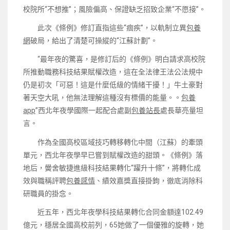
校院所“不想推”；風險偏高、保證缺乏招致企業“不愿接”。
此次《條例》修訂直指這些“痼疾”，以軌制立異
包養
網
破局，給出了清楚可操縱的“江蘇計劃”。
“最年夜的驚喜，是修訂后的《條例》明白請求高校院
所推動職務科技結果賦權改造，這在全法律王法公法規中
仍是初次「可惡！這是什麼低級的情緒干擾！」牛土豪對
著天空大吼，他無法理解這種沒有標價的能量。。
包養
app
”西北年夜學國際一起配合處副
包養站長
處長華亮量坦
言。
作為全國高校區域技巧轉移轉化中間（江蘇）的牽頭
單元，西北年夜學早已嘗到賦權改造的甜頭。《條例》落
地后，黌舍敏捷進級科技結果轉化“躍升十條”，將轉化成
效與職稱評聘
包養感情
、績效嘉獎直接掛鉤，徹底消除科
研職員的掛念。
近五年，西北年夜學科技結果轉化合同金額達102.49
億元，穩居全國高校前列，65她做了一個優雅的旋轉，她