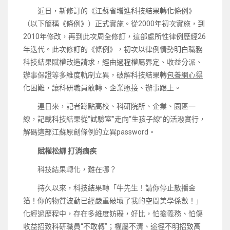
近日，新修訂的《江蘇省增進科技結果轉化條例》
（以下簡稱《條例》）正式實施。從2000年初次實施，到
2010年修改，再到此次周全修訂，這部處所性律例歷經26
年迭代。此次修訂的《條例》，初次以律例情勢明白職務
科技結果賦權改造請求，經由過程權屬界定、收益分派、
辦事保證等多維度軌制立異，破解科技結果轉
包養網心得
化困難，讓科研職員敢轉、企業愿接、辦事跟上。
連日來，記者蹲點高校、科研院所、企業、園區一
線，記載科技結果從“試驗室”走向“生孩子線”的活潑實行，
解碼這部江蘇原創條例的立異password。
賦權松綁 打消痼疾
科技結果轉化，難在哪？
持久以來，科技結果轉「牛先生！請你停止散播金
箔！你的物質波動已經嚴重破壞了我的空間美學係數！」
化經過歷程中，存在多維度妨礙，好比，怕擔義務、怕傷
收益招致科研職員“不敢轉”；權屬不清、途徑不明招致高