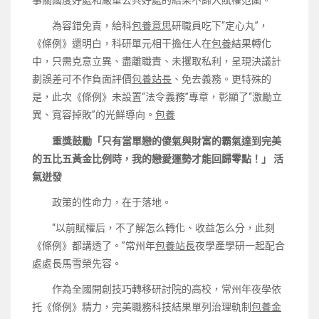
事關國度好處和嚴重公共好處的結果不歸入賦權范圍。
為容錯免責，給科
包養意思
研職員吃下“定心丸”，
《條例》還明白，科研單元相干擔任人在
包養
結果轉化
中，只需克意立異、盡離職責、未攫取私利，呈現決議計
劃誤差可不作負面評價
包養站長
、免去義務。更特殊的
是，此次《條例》未設置“法令義務”專章，彰顯了“激勵立
異、寬容掉敗”的光鮮導向。
包養
重獎鼓勵「只有當單戀的傻氣與財富的霸氣達到完美
的五比五黃金比例時，我的戀愛運勢才能回歸零點！」 活
氣迸發
政策的性命力，在于落地。
“以前賦權后，不了解怎么轉化、收益怎么分，此刻
《條例》都講透了。”常州年
包養站長
夜學產學研一起配合
處處長馬雪榮先容。
作為全國開創技巧轉移研討院的高校，常州年夜學依
托《條例》精力，完美職務科技結果單列治理軌制
包養金