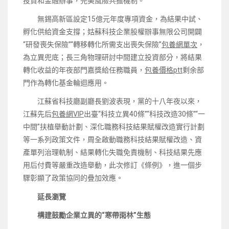
投資和金融辦事，完美風險共擔機制。
無錫高新區設定15億元年度專項資金，為結果中試、
孵化供給資金支撐；姑蘇科技企業股權辦事無限公司開闢
“研發喪失保險”“轉移轉化所需支出喪失保險”
包養網單次
，
為立異兜底；長三角物理研討中間建立投資部分，將結果
轉化收益的年夜部門嘉獎給任務職員，
包養價格ptt
剩余部
門作為轉化基金輪迴應用。
江蘇省科技廳副廳長劉波表現，黨的十八年夜以來，
江蘇先后
包養網VIP
出臺“科技立異40條”“科技改造30條”“一
中間”扶植舉動計劃、深化職務科技結果賦權改造實行計劃
等一系列政策文件，周全啟動職務科技結果賦權改造、資
產單列治理軌制、結果轉化失職免責機制、科技結果先應
用后付費等嚴重改造舉動，此次修訂《條例》，進一個步
驟彰顯了政策協同的疊加效應。
延長瀏覽
構建鼓勵企業立異的“寒帶雨林”生態