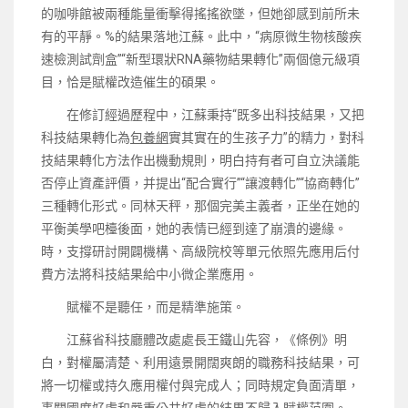
的咖啡館被兩種能量衝擊得搖搖欲墜，但她卻感到前所未
有的平靜。%的結果落地江蘇。此中，“病原微生物核酸疾
速檢測試劑盒”“新型環狀RNA藥物結果轉化”兩個億元級項
目，恰是賦權改造催生的碩果。
在修訂經過歷程中，江蘇秉持“既多出科技結果，又把
科技結果轉化為
包養網
實其實在的生孩子力”的精力，對科
技結果轉化方法作出機動規則，明白持有者可自立決議能
否停止資產評價，并提出“配合實行”“讓渡轉化”“協商轉化”
三種轉化形式。同林天秤，那個完美主義者，正坐在她的
平衡美學吧檯後面，她的表情已經到達了崩潰的邊緣。
時，支撐研討開闢機構、高級院校等單元依照先應用后付
費方法將科技結果給中小微企業應用。
賦權不是聽任，而是精準施策。
江蘇省科技廳體改處處長王鐵山先容，《條例》明
白，對權屬清楚、利用遠景開闊爽朗的職務科技結果，可
將一切權或持久應用權付與完成人；同時規定負面清單，