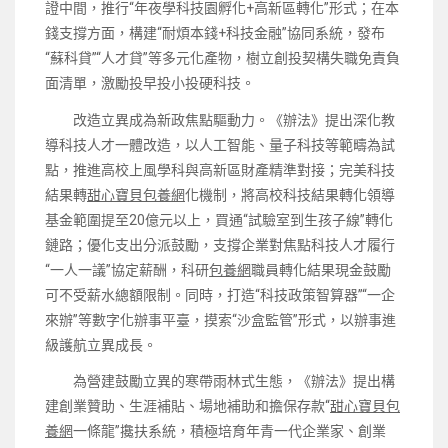
證中間，推行“年夜學科技園孵化+高新區轉化”形式；在本
錢支撐方面，構建“耐煩本錢+科技金融”協同系統，發布
“蘇科貸”“人才貸”等多元化產物，樹立創投契構失職免責負
面清單，激勵投早投小投硬科技。
改造立異成為新政焦點驅動力。《辦法》提出深化教
導科技人才一體改造，以人工智能、量子科技等範疇為試
點，推進高校上風學科與高新區財產精準對接；完美科技
結果轉
甜心寶貝包養網
化機制，將高校科技結果轉化領導
基金範圍提至20億元以上，買通“試驗室到生孩子線”轉化
鏈路；優化支出分派鼓勵，支撐企業對焦點科技人才履行
“一人一議”協定薪酬，科研
包養網
職員轉化結果現金鼓勵
可不受薪水總額限制。同時，打造“科技政策智算器”“一企
來辦”等數字化辦事平臺，摸索“沙盒監管”形式，以辦事進
級護航立異成長。
為營建鼓勵立異的寒帶雨林式生態，《辦法》提出構
建創業贊助、生涯補貼、場地補助和擔保存款“
甜心寶貝包
養網
一條龍”攙扶系統，積極培育年青一代企業家、創業