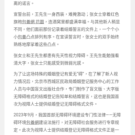
离的诺言。
宣誓台前，王先生一身西装，难掩激动；张女士穿着红色
旗袍
包養網 花園
，连酒窝里都盛满幸福。与其他新人稍显
不同，他们面前那份记录着结婚誓言的文件上，一个个小
小
包養
凸点排列有序。在宣读誓言时，张女士的双手始终
熟练地摩挲着这些凸点。
张女士和王先生都患有先天性视力障碍。王先生能勉强看
清大字，张女士只能感受到微弱光感。
为了让这场特殊的婚姻登记有爱无“碍”，在了解了新人视
力情况后，北京市西城区民政局婚姻登记服务中心的工作
人员与中国盲文出版社合作，专门制作了盲文版、大字版
无障碍格式的结婚登记告知单和结婚誓言，这也是我国首
次为视障人士提供结婚登记无障碍格式文件。
2023年9月，我国首部无障碍环境建设专门性法律——无障
碍环境
包養網
建设法施行，对无障碍社会服务进行专章规
定。此次为视障人士提供结婚登记无障碍格式文件正是一