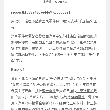
未分類
Article
requestId:688a486ae44e97.53530891.
原標題：我區下
藍寶堅尼零件
達1.8億元支持“千企技改”工
程
汽車零件報價
記者從廣西
汽車空氣芯
壯族自治區財政廳
奧
迪零件
獲悉，為鼓勵工業企業實施技術改造，推
臺北汽車
零件
動我區工業振興，自
汽車零件貿易商
治區財政廳近日
籌措
Skoda零件
并下達資金1.8億元，全力支持我區“千企技
改”工程。
Benz零件
據悉，此次下達的自治區“千企技改”工程扶持資金，按照
“聚焦打造產業集群及關鍵產
Bentley零件
業鏈、支持各市
發展主導產業、扶持
賓士零件
重大項目加快
汽車冷氣芯
建
設”的原則，重點對汽車、機械裝備制造
Audi零件
、電子信
息、
汽車材料報價
金屬新材料、綠色化工新材料、輕工紡
織、生物醫藥
VW零件
、碳酸鈣、
BMW零件
高端家
汽車機