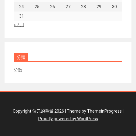
24
25
26
27
28
29
30
31
« 7 月
分類
分數
Copyright 位元的重量 2026 |
Theme by ThemeinProgress
|
Proudly powered by WordPress