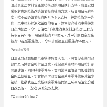
油芯
具家居材料等產業技術改造項目進行支持。資金安排
采取對實施技術改造設備投資補助方式，結合項目先進程
度，按不超過設備投資的10%予以支持，并對技術水平先
進、
汽車材料
經濟效益好的項目，適當提高補
汽車零件進
口商
助額度。今年自治區“千
臺北汽車材料
企技改”工程支
持項目共51項，項目總投資123億元，其中計劃固定資產
投資91
福斯零件
億元，今年計劃投
賓利零件
資56億元。
Porsche零件
自治區財政廳相關
汽車零件
負責人表示，將督促市縣財政
部門及時將資金撥付至企業，確保
德系車材料
項目按計劃
開展建設。同
保時捷零件
時，會同業務主管部門加強對資
金的監督檢查，切實提高財政資金
德系車零件
使用效益
水
箱精
，推動我區工業
斯柯達零件
振興邁上新臺階
油氣分離
器改良版
。（記者 周
水箱水
紅梅）
TC:osder9follow7