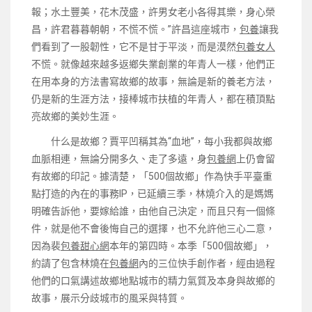
報；水土豐美，花木茂盛，許男女老小各得其樂，身心榮
昌，許君暮暮朝朝，不慌不慌。”許昌這座城市，
包養
讓我
們看到了一股韌性，它不是甘于平淡，而是漠然
包養女人
不慌。就像越來越多返鄉失業創業的年青人一樣，他們正
在用本身的方法書寫故鄉的故事，無論是新的養老方法，
仍是新的生涯方法，接棒城市扶植的年青人，都在積頂點
亮故鄉的美妙生涯。
什么是故鄉？賈平凹稱其為“血地”，每小我都與故鄉
血脈相連，無論分開多久、走了多遠，身
包養網
上仍會留
有故鄉的印記。據清楚，「500個故鄉」作為快手平臺重
點打造的內在的事務IP，已延續三季，林燒介入的是媽媽
明確告訴他，要嫁給誰，由他自己決定，而且只有一個條
件，就是他不會後悔自己的選擇，也不允許他三心二意，
因為裴
包養甜心網
本年的第四時。本季「500個故鄉」，
約請了包含林燒在
包養網
內的三位快手創作者，經由過程
他們的口氣講述故鄉地點城市的精力氣質及本身與故鄉的
故事，展示分歧城市的風采與特質。