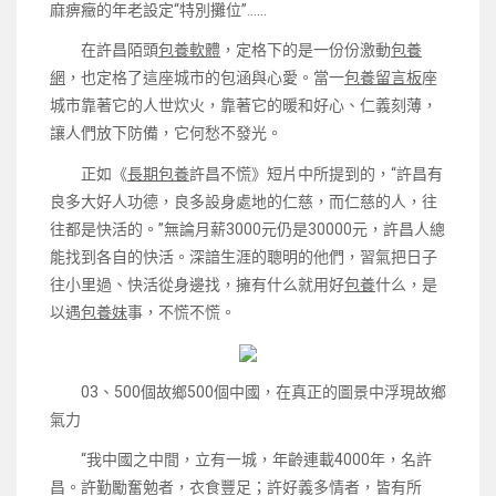
麻痹癥的年老設定“特別攤位”……
在許昌陌頭
包養軟體
，定格下的是一份份激動
包養
網
，也定格了這座城市的包涵與心愛。當一
包養留言板
座
城市靠著它的人世炊火，靠著它的暖和好心、仁義刻薄，
讓人們放下防備，它何愁不發光。
正如《
長期包養
許昌不慌》短片中所提到的，“許昌有
良多大好人功德，良多設身處地的仁慈，而仁慈的人，往
往都是快活的。”無論月薪3000元仍是30000元，許昌人總
能找到各自的快活。深諳生涯的聰明的他們，習氣把日子
往小里過、快活從身邊找，擁有什么就用好
包養
什么，是
以遇
包養妹
事，不慌不慌。
03、500個故鄉500個中國，在真正的圖景中浮現故鄉
氣力
“我中國之中間，立有一城，年齡連載4000年，名許
昌。許勤勵奮勉者，衣食豐足；許好義多情者，皆有所