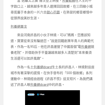
當“逃離北上廣”幾次登上熱搜，
包養軟體
在人生的十
字路口上，越來越多年青人選擇回回故鄉，在三四線小城
尋覓屬于本身的一片六合
甜心花園
，在熟習的鄉音鄉情中
從頭界說美妙生涯。
包養網單次
來自河南許昌的小伙子林燒，可以“媽媽，您應該知
道，寶寶從來沒有騙過您。”說是回籍創業年青人的典範代
表，作為一名95后，他在許昌運營了中國首個“電
包養網
競
養老院”，并借助快手平臺讓越來越多人清楚到“本來養須
生活還可以如許風趣”。
作為一名土
包養網dcard
生土長的許昌人，林燒對這座
城市有著深摯的感情。在快手發布的「500 個故鄉」系列
運動中，林燒經由過程《許昌不慌》這支短片，為我們講
述了許昌人眼
包養網dcard
中的許昌。