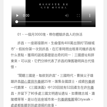
01、一個月3000塊，帶你體驗許昌人的快活
許昌，一座鄰接鄭州，生齒僅有400萬出頭的“四線城
市”。假如你第一次到許昌，在打車時問出租車司機許昌有
什么景點，獲得的謎底基礎是出奇的同一：三國遺址和胖
東來。可以說，它們分辨代表了許昌的陳舊聰明與古代情
懷。
“聞聽三國是，每欲到許昌”。三國時代，曹操父子雄
踞許昌
甜心寶貝包養網
25年，匯集全國謀士，成績
包養網
一代霸業。《三國演義》中120回就有52回產生在許
包養
昌，并留下了80多處三國文明遺址遺址，如曹魏古城、灞
陵橋等等。是以在這座城市來一
包養網推薦
場Citywalk，
處處都能聽到到處頌揚的故事。