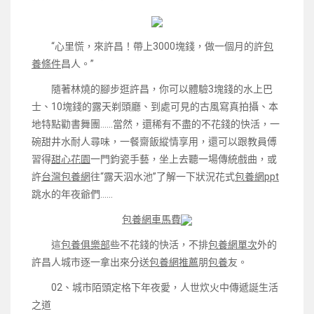
“心里慌，來許昌！帶上3000塊錢，做一個月的許
包
養條件
昌人。”
隨著林燒的腳步逛許昌，你可以體驗3塊錢的水上巴
士、10塊錢的露天剃頭廳、到處可見的古風寫真拍攝、本
地特點勸書舞團……當然，還稀有不盡的不花錢的快活，一
碗甜井水耐人尋味，一餐齋飯縱情享用，還可以跟教員傅
習得
甜心花園
一門鈞瓷手藝，坐上去聽一場傳統戲曲，或
許
台灣包養網
往“露天泅水池”了解一下狀況花式
包養網ppt
跳水的年夜爺們……
包養網車馬費
這
包養俱樂部
些不花錢的快活，不排
包養網單次
外的
許昌人城市逐一拿出來分送
包養網推薦
朋
包養
友。
02、城市陌頭定格下年夜愛，人世炊火中傳遞誕生活
之道