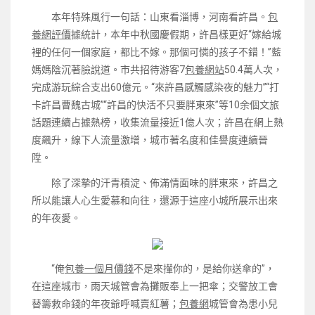
本年特殊風行一句話：山東看淄博，河南看許昌。
包
養網評價
據統計，本年中秋國慶假期，許昌樣更好“嫁給城
裡的任何一個家庭，都比不嫁。那個可憐的孩子不錯！”藍
媽媽陰沉著臉說道。市共招待游客7
包養網站
50.4萬人次，
完成游玩綜合支出60億元。“來許昌感觸感染夜的魅力”“打
卡許昌曹魏古城”“許昌的快活不只要胖東來”等10余個文旅
話題連續占據熱榜，收集流量接近1億人次；許昌在網上熱
度飆升，線下人流量激增，城市著名度和佳譽度連續晉
陞。
除了深摯的汗青積淀、佈滿情面味的胖東來，許昌之
所以能讓人心生愛慕和向往，還源于這座小城所展示出來
的年夜愛。
“俺
包養一個月價錢
不是來攆你的，是給你送傘的”，
在這座城市，雨天城管會為攤販奉上一把傘；交警放工會
替籌救命錢的年夜爺呼喊賣紅薯；
包養網
城管會為患小兒