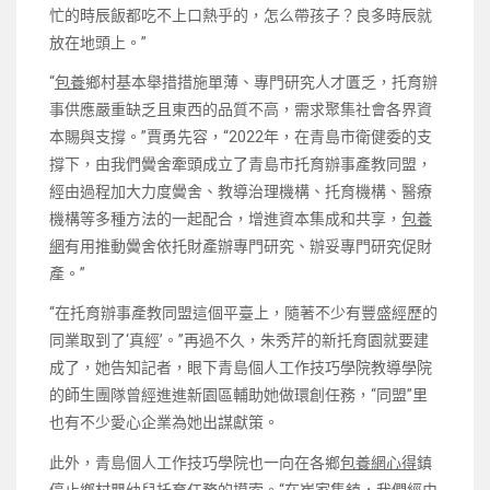
忙的時辰飯都吃不上口熱乎的，怎么帶孩子？良多時辰就
放在地頭上。”
“
包養
鄉村基本舉措措施單薄、專門研究人才匱乏，托育辦
事供應嚴重缺乏且東西的品質不高，需求聚集社會各界資
本賜與支撐。”賈勇先容，“2022年，在青島市衛健委的支
撐下，由我們黌舍牽頭成立了青島市托育辦事產教同盟，
經由過程加大力度黌舍、教導治理機構、托育機構、醫療
機構等多種方法的一起配合，增進資本集成和共享，
包養
網
有用推動黌舍依托財產辦專門研究、辦妥專門研究促財
產。”
“在托育辦事產教同盟這個平臺上，隨著不少有豐盛經歷的
同業取到了‘真經’。”再過不久，朱秀芹的新托育園就要建
成了，她告知記者，眼下青島個人工作技巧學院教導學院
的師生團隊曾經進進新園區輔助她做環創任務，“同盟”里
也有不少愛心企業為她出謀獻策。
此外，青島個人工作技巧學院也一向在各鄉
包養網心得
鎮
停止鄉村嬰幼兒托育任務的摸索。“在崔家集鎮，我們經由