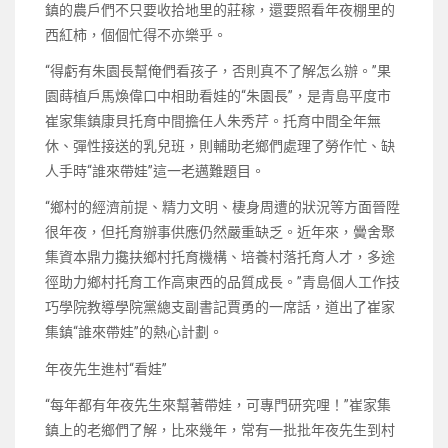
鎮的農戶們不只要收拾地里的莊稼，還要照看年夜棚里的
西紅柿，個個忙得不亦樂乎。
“得虧有朱園長幫俺們看孩子，否則真不了解怎么辦。”果
園蒔植戶馬煥偉口中相助看娃的“朱園長”，是青島平度市
崔家集鎮康貝托育中間擔任人朱秀芹。托育中間全年無
休、彈性接送的乳兒班，則輔助老鄉們處理了勞作忙、缺
人手時“誰來帶娃”這一老邁難題目。
“鄉村的經濟前提、精力文明、棲身周遭的狀況等方面晉陞
很年夜，但托育辦事供應仍然嚴重缺乏。近年來，黌舍聚
集資本鼎力攙扶鄉村托育機構、培養村落托育人才，多途
徑助力鄉村托育工作高東西的品質成長。”青島個人工作技
巧學院教導學院黨總支副書記賈勇的一席話，道出了崔家
集鎮“誰來帶娃”的熱心計劃。
年夜先生進村“看娃”
“每年都有年夜先生來幫著帶娃，可專門研究哩！”崔家集
鎮上的老鄉們了解，比來幾年，常有一批批年夜先生到村