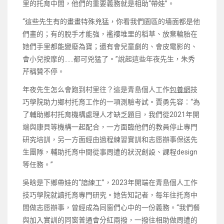
里的托育中間，他們的重要義務就是相助“帶娃”。
“這些先生有的畫畫特殊兇猛，你看我們園區的墻面都是他
們畫的；有的脫手才能強，襤褸堆里的稻草、放棄輪胎在
她們手里都能變廢為寶；還有會兒童劇的、會皮電影的、
會小兒按摩的……都可兇猛了。”說起這些年夜先生，朱秀
芹稱贊不停。
年夜先生怎么會跑到村里往？這是青島個人工作
包養網
技
巧學院助力鄉村托育工作的一項測驗考試。賈勇先容：“為
了輔助鄉村托育機構處理人才缺乏題目，我們從2021年開
端與康貝等機構一起配合，一方面臨他們的教員停止專門
研究培訓，另一方面經由過程練習實訓和志愿辦事保送先
生團隊，輔助托育中間從事周遭的狀況創設、課程design
等任務。”
吳晗是下鄉帶娃的“諳練工”，2023年開端在青島個人工作
技巧學院就讀托育專門研究。她告知記者，每年往托育中
間做志愿辦事，曾經成為同窗們心中的一份義務。“我們餐
與加入實訓的同窗普通會分紅兩撥，一撥往相助做周遭的