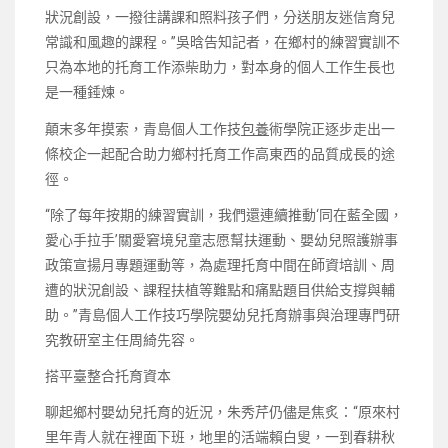
狀況創設，一撥往講課和照料孩子們，分送朋友迷信育兒
常識和風趣的課程。”吳晗告知記者，在鄉村的練習實訓不
只為本地的托育工作添柴助力，對本身的個人工作生長也
是一種錘煉。
顛末多年摸索，青島個人工作技
包養
術學院正逐步走出一
條校企一起配合助力鄉村托育工作高東西的品質成長的途
徑。
“除了每年按期的練習實訓，我們還連續推動‘同在藍全國，
愛心手拉手’關愛窘境兒童志愿幫扶運動、嬰幼兒照護辦事
政策宣揚月專題運動等，為處理托育中間在師資培訓、周
遭的狀況創設、課程扶植等難點和痛點題目供給支撐與輔
助。”青島個人工作技巧學院嬰幼兒托育辦事與治理專門研
究教研室主任周綺先容。
搭平臺整合托育資本
聊起鄉村嬰幼兒托育的近況，朱秀芹仍儘是焦炙：“原來村
里年青人就在裡面下班，地里的活端賴白叟，一到春耕秋