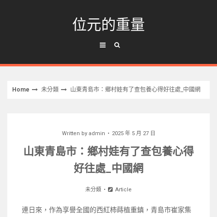
Skip
to
位元的重量
content
Home
未分類
山東青島市：鄉村娃有了查包養心得好往處_中國網
Written by
admin
2025 年 5 月 27 日
山東青島市：鄉村娃有了查包養心得
好往處_中國網
未分類
Article
連日來，作為享譽全國的西紅柿蒔植重鎮，青島市崔家集