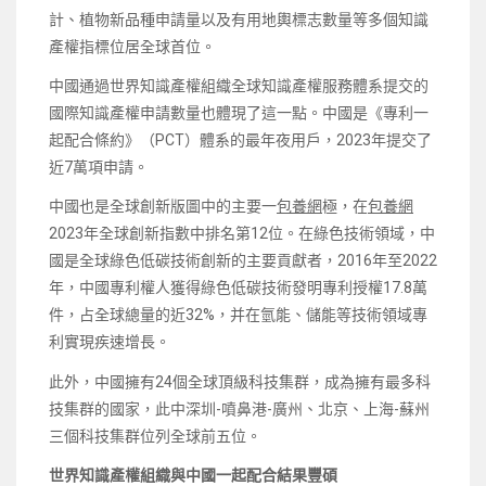
計、植物新品種申請量以及有用地輿標志數量等多個知識
產權指標位居全球首位。
中國通過世界知識產權組織全球知識產權服務體系提交的
國際知識產權申請數量也體現了這一點。中國是《專利一
起配合條約》（PCT）體系的最年夜用戶，2023年提交了
近7萬項申請。
中國也是全球創新版圖中的主要一
包養網
極，在
包養網
2023年全球創新指數中排名第12位。在綠色技術領域，中
國是全球綠色低碳技術創新的主要貢獻者，2016年至2022
年，中國專利權人獲得綠色低碳技術發明專利授權17.8萬
件，占全球總量的近32%，并在氫能、儲能等技術領域專
利實現疾速增長。
此外，中國擁有24個全球頂級科技集群，成為擁有最多科
技集群的國家，此中深圳-噴鼻港-廣州、北京、上海-蘇州
三個科技集群位列全球前五位。
世界知識產權組織與中國一起配合結果豐碩