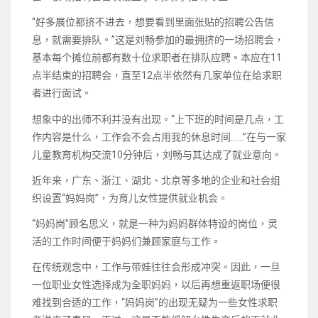
“好多展位都挤不进去，想要看到里面张贴的招聘公告信
息，就需要排队。”这是刘畅参加的最拥挤的一场招聘会，
基本每个摊位前都有数十位求职者在排队应聘。本应在11
点半结束的招聘会，直至12点半依然有几家单位在给求职
者进行面试。
想象中的出师不利并没有出现。“上下班的时间是几点，工
作内容是什么，工作会不会占用我的休息时间……”在与一家
儿童教育机构交流10分钟后，刘畅与其达成了就业意向。
近年来，广东、浙江、湖北、北京等多地的企业和社会组
织设置“妈妈岗”，为育儿女性提供就业机会。
“妈妈岗”顾名思义，就是一种为妈妈群体特设的岗位，灵
活的工作时间便于妈妈们兼顾家庭与工作。
在传统观念中，工作与带娃往往会形成冲突。因此，一旦
一位职业女性选择成为全职妈妈，以后再想重返职场便很
难找到合适的工作，“妈妈岗”的出现无疑为一些女性求职