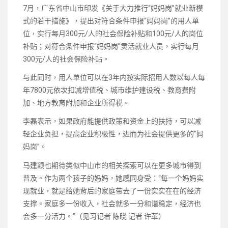
7月，广东省中山市印发《关于大力推行“妈妈岗”就业新模
式的若干措施》，提出对符合条件申报“妈妈岗”的用人单
位，实行每月300元/人的社会保险补贴和100元/人的岗位
补贴；对符合条件申报“妈妈岗”灵活就业人员，实行每月
300元/人的社会保险补贴。
与此同时，用人单位可以在3年内按实际招用人数以每人每
年7800元依次扣减增值税、城市维护建设税、教育费附
加、地方教育附加和企业所得税。
李磊表示，如果政府能提供政策和资金上的扶持，可以减
轻企业负担，提高企业积极性，进而为社会提供更多的“妈
妈岗”。
马建颖也期待类似中山市的相关探索可以在更多城市得到
普及。作为两个孩子的妈妈，她感同身受：“每一个妈妈实
现就业，就是给她背后的家庭带去了一份实实在在的经济
支撑。家庭多一份收入，社会就多一分和谐稳定，经济也
会多一分活力。”（见习记者 陈晓 记者 许革）