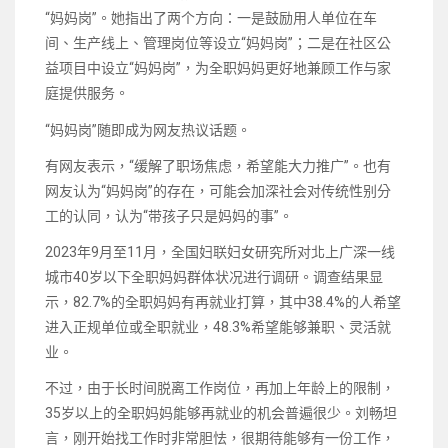
“妈妈岗”。她指出了两个方向：一是鼓励用人单位在车
间、生产线上、管理岗位等设立“妈妈岗”；二是在社区公
益项目中设立“妈妈岗”，为全职妈妈更好地兼顾工作与家
庭提供服务。
“妈妈岗”随即成为网友热议话题。
有网友表示，“缓解了职场焦虑，希望能大力推广”。也有
网友认为“妈妈岗”的存在，可能会加深社会对传统性别分
工的认同，认为“带孩子只是妈妈的事”。
2023年9月至11月，全国妇联妇女研究所对北上广深一线
城市40岁以下全职妈妈群体状况进行调研。调查结果显
示，82.7%的全职妈妈有再就业打算，其中38.4%的人希望
进入正规单位或全职就业，48.3%希望能够兼职、灵活就
业。
不过，由于长时间脱离工作岗位，再加上年龄上的限制，
35岁以上的全职妈妈能够再就业的机会普遍很少。刘畅坦
言，刚开始找工作时非常胆怯，很期待能够有一份工作，