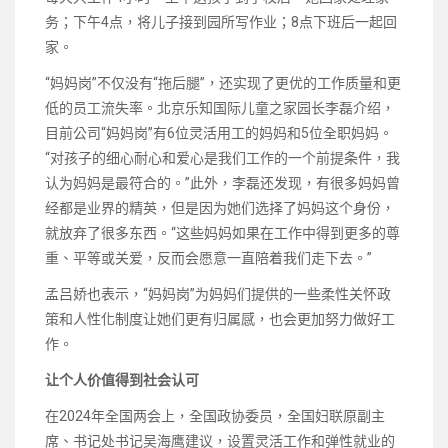
务；下午4点，将儿子接到园所写作业；8点下班后一起回
家。
“妈妈岗”不仅没有“拖后腿”，还实现了更优的工作质量和更
低的员工流失率。北京乐知国际儿童之家园长李磊介绍，
目前公司“妈妈岗”有6位灵活用工的妈妈和5位全职妈妈。
“对孩子的细心耐心和爱心是我们工作的一个前提条件，我
认为妈妈是最符合的。”此外，李磊还发现，有很多妈妈曾
经都是业界的精英，但是因为她们选择了妈妈这个身份，
就放弃了很多东西。“这些妈妈如果在工作中得到更多的尊
重、平等或关爱，反而会愿意一直陪着我们走下去。”
孟吕娇也表示，“妈妈岗”为妈妈们提供的一些柔性关怀政
策和人性化制度让她们更有归属感，也会更加努力做好工
作。
让个人价值得到社会认可
在2024年全国两会上，全国政协委员，全国妇联原副主
席、书记处书记吴海鹰建议，设置灵活工作和弹性就业的