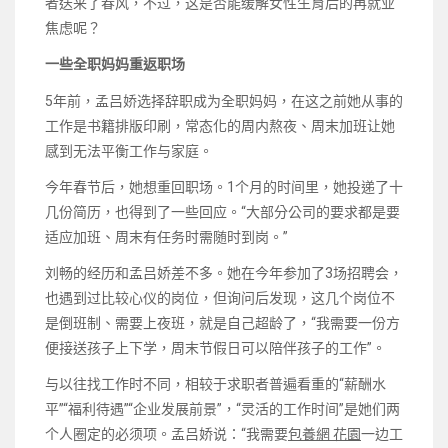
者送来了春风，不过，这是否能缓解女性生育后的再就业
焦虑呢？
一些全职妈妈重返职场
5年前，孟吕娇选择辞职成为全职妈妈，在这之前她从事的
工作是书籍排版印刷，常态化的周内熬夜、周末加班让她
感到无法平衡工作与家庭。
今年春节后，她想重回职场。1个月的时间里，她投递了十
几份简历，也得到了一些回应。“大部分公司的要求都是要
适应加班、周末有任务时需随时到岗。”
刘畅的经历和孟吕娇差不多。她在今年参加了3场招聘会，
也遇到过比较心仪的岗位，但询问后发现，这几个岗位不
是倒班制、需要上夜班，就是自己超龄了，“我需要一份方
便接送孩子上下学，周末节假日可以陪伴孩子的工作”。
与以往找工作时不同，相较于求职者普遍看重的“薪酬水
平”“福利待遇”“企业发展前景”，“灵活的工作时间”是她们两
个人圈定的必须项。孟吕娇说：“我需要
包養網 花園
一边工