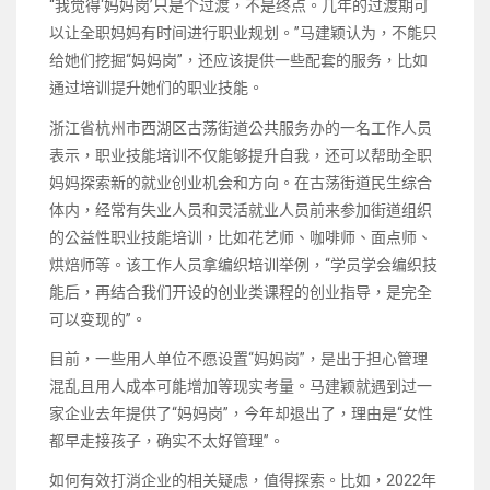
“我觉得‘妈妈岗’只是个过渡，不是终点。几年的过渡期可
以让全职妈妈有时间进行职业规划。”马建颖认为，不能只
给她们挖掘“妈妈岗”，还应该提供一些配套的服务，比如
通过培训提升她们的职业技能。
浙江省杭州市西湖区古荡街道公共服务办的一名工作人员
表示，职业技能培训不仅能够提升自我，还可以帮助全职
妈妈探索新的就业创业机会和方向。在古荡街道民生综合
体内，经常有失业人员和灵活就业人员前来参加街道组织
的公益性职业技能培训，比如花艺师、咖啡师、面点师、
烘焙师等。该工作人员拿编织培训举例，“学员学会编织技
能后，再结合我们开设的创业类课程的创业指导，是完全
可以变现的”。
目前，一些用人单位不愿设置“妈妈岗”，是出于担心管理
混乱且用人成本可能增加等现实考量。马建颖就遇到过一
家企业去年提供了“妈妈岗”，今年却退出了，理由是“女性
都早走接孩子，确实不太好管理”。
如何有效打消企业的相关疑虑，值得探索。比如，2022年