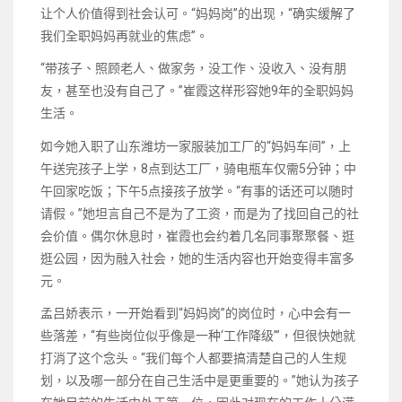
让个人价值得到社会认可。“妈妈岗”的出现，“确实缓解了
我们全职妈妈再就业的焦虑”。
“带孩子、照顾老人、做家务，没工作、没收入、没有朋
友，甚至也没有自己了。”崔霞这样形容她9年的全职妈妈
生活。
如今她入职了山东潍坊一家服装加工厂的“妈妈车间”，上
午送完孩子上学，8点到达工厂，骑电瓶车仅需5分钟；中
午回家吃饭；下午5点接孩子放学。“有事的话还可以随时
请假。”她坦言自己不是为了工资，而是为了找回自己的社
会价值。偶尔休息时，崔霞也会约着几名同事聚聚餐、逛
逛公园，因为融入社会，她的生活内容也开始变得丰富多
元。
孟吕娇表示，一开始看到“妈妈岗”的岗位时，心中会有一
些落差，“有些岗位似乎像是一种‘工作降级’”，但很快她就
打消了这个念头。“我们每个人都要搞清楚自己的人生规
划，以及哪一部分在自己生活中是更重要的。”她认为孩子