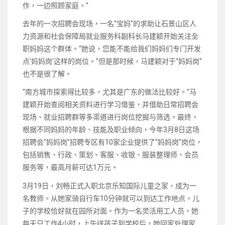
作，一边照顾家庭。”
去年的一次招聘会现场，一名“宝妈”的求助让石景山区人
力资源和社会保障局就业服务科副科长马建颖开始关注全
职妈妈这个群体。“她说，您能不能给我们妈妈们专门开发
点‘妈妈岗’这样的岗位。”但是那时候，马建颖对于“妈妈岗”
也不是很了解。
“南方城市探索得比较多，尤其是广东的做法比较好。”马
建颖开始查阅相关资料进行学习借鉴，并借助日常招聘会
现场、就业招聘群等多渠道进行岗位挖掘与筛选。最终，
根据不同妈妈的年龄、技能及职业倾向，今年3月8日这场
招聘会“妈妈岗”招聘专区有10家企业提供了“妈妈岗”岗位，
包括销售、行政、策划、客服、收银、服装整理师、会员
服务等，最高月薪可达1万元。
3月19日，刘畅正式入职北京乐知国际儿童之家，成为一
名教师。从她家骑自行车10分钟就可以到达工作地点，儿
子的学校恰好就在园所对面。作为一名灵活用工人员，她
每天只工作4小时，上午送孩子到学校后，她回家处理家