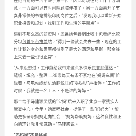
在她目前的生活中处于第一位，因此对现在的工作十分满
意，一方面可以有时间照顾陪伴孩子，另一方面离开了节
奏非常快的书籍排版印刷岗位之后，“发现我可以重新开始
职业探索和规划，找到工作和生活的平衡点”。
谈到不那么高的薪资时，孟吕娇
包養網比較
十
包養網比較
分坦
包養平台推薦
然，“得到一些就会失去一些，现在的工
作让我的身心和家庭都得到了最大的满足和平衡，那金钱
上失去一些也很正常”。
“从来没想过，工作能给我带来这么多快乐
包養網價格
。”
缝纫、填充、整理……崔霞每天有条不紊地在“妈妈车间”忙
碌着，与电动缝纫机清脆悦耳的“哒哒哒”声相伴。“工作的
时候，我就是一名工人，不是谁的妈妈。”
那个给予马建颖灵感的“宝妈”后来入职了北京一家残疾人
康复中心，今年，她反哺社会，提供了一些“妈妈岗”，帮
助更多全职妈妈走向社会。“妈妈帮助妈妈，这种良性和正
向循环让我非常感动。”马建颖说。
“妈妈岗”不是终点