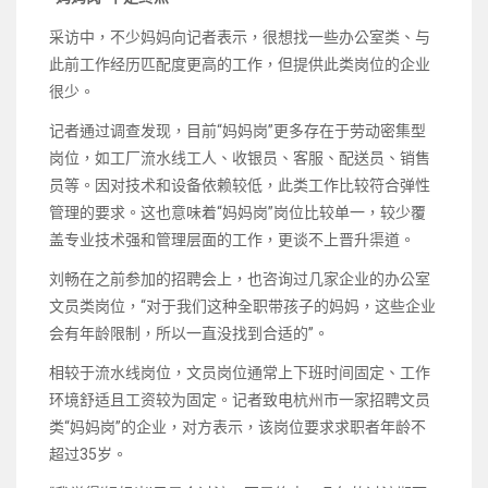
采访中，不少妈妈向记者表示，很想找一些办公室类、与
此前工作经历匹配度更高的工作，但提供此类岗位的企业
很少。
记者通过调查发现，目前“妈妈岗”更多存在于劳动密集型
岗位，如工厂流水线工人、收银员、客服、配送员、销售
员等。因对技术和设备依赖较低，此类工作比较符合弹性
管理的要求。这也意味着“妈妈岗”岗位比较单一，较少覆
盖专业技术强和管理层面的工作，更谈不上晋升渠道。
刘畅在之前参加的招聘会上，也咨询过几家企业的办公室
文员类岗位，“对于我们这种全职带孩子的妈妈，这些企业
会有年龄限制，所以一直没找到合适的”。
相较于流水线岗位，文员岗位通常上下班时间固定、工作
环境舒适且工资较为固定。记者致电杭州市一家招聘文员
类“妈妈岗”的企业，对方表示，该岗位要求求职者年龄不
超过35岁。