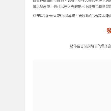
養管道
緣由所形成的。患者可以在大夫的領導下應
情比擬嚴重，也可以在大夫的提出下經由
包養俱樂
39安康網(www.39.net)專稿，未經籍面受權請勿
發佈留言必須填寫的電子