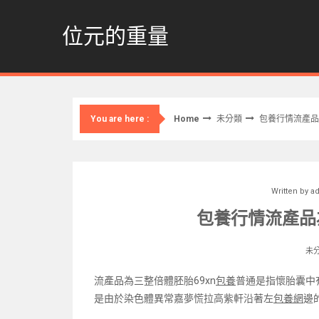
Skip
to
位元的重量
content
Home
未分類
包養行情流產品
You are here :
Written by
a
包養行情流產品為
未
流產品為三整倍體胚胎69xn
包養
普通是指懷胎囊中
是由於染色體異常嘉夢慌拉高紫軒沿著左
包養網
邊