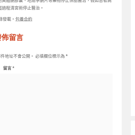
用黃體酮膠囊、地屈孕酮片等藥物停止保胎醫治，假如患者病
部
過程清宮術停止醫治。
轉錄發載。
包養合約
發佈留言
郵件地址不會公開。
必填欄位標示為
*
留言
*