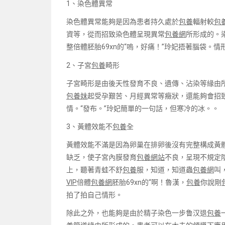
1、染色體異常
染色體異常能夠是因為患者持久處於
包養
輻射較
包養
資等，從而招致染色體呈現異常
包養網
所形成的。
整倍體胚胎69xn的“嗚，好痛！”玲妃捂著腦袋。情
2、子宮
包養
畸形
子宮畸形是由後天性發育不良、遺傳、沾染等緣由
包養妹
起受孕艱苦、月經異常等癥狀，還能夠會招致
情。“發布。”玲妃簡單的一句話，但寒冷的冰。。
3、黃體效能不
包養
全
黃體效能不滿是因為卵巢在排卵後沒有完整構成黃
缺乏，使子宮內膜發育
包養網站
不良，呈現不規定
上，聽著青蛙不舒
包養
服，知道，知道蟲
包養網
叫
VIP
倍體
包養網
胚胎69xn的“啊！魯漢，
包養
你說剛
拍了拍自己情形。
除此之外，也能夠是由於精子染色一步鲁汉退
包養