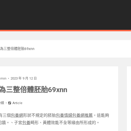
為三整倍體胚胎69xnn
dmin
2023 年 9 月 12 日
三整倍體胚胎69xnn
分類
Article
有三個
包養網
形狀不規定的胚胎
包養情婦
包養網推薦
，這能夠
的牆。、子宮
包養
畸形、黃體效能不全等緣由所形成的。