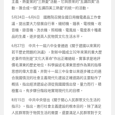
主義、熱愛黨的“三熱愛”活動。它與原來的“五講四美”活
動，匯合成一個“五講四美三熱愛”的統一的活動。
5月24日－6月6日 國務院召開全國日用機電產品工作會
議，提出要大力發展自行車、縫紉機、鐘表、電視機、收
音機、錄音機、洗衣機、照相機、電風扇、電度表十種產
品的生產，逐步提高人民物質文化生活水平。
6月27日 中共十一屆六中全會通過《關于建國以來黨的
若干歷史問題的決議》，對新中國成立32年來黨的重大歷
史事件特別是“文化大革命”作出正確總結，實事求是地評
價毛澤東的歷史地位，科學論述毛澤東思想作為黨的指導
思想的偉大意義，并對十一屆三中全會以來逐步確立的適
合我國情況的社會主義現代化建設正確道路的主要點作了
概括，指出經濟建設必須從我國國情出發，量力而行，積
極奮斗，有步驟分階段地實現現代化的目標。
8月15日 中共中央發出《關于關心人民群眾文化生活的
指示》。指出，進行社會主義建設的根本目的，除了滿足
人民群眾對于物質生活的需要，還要滿足人民群眾對于文