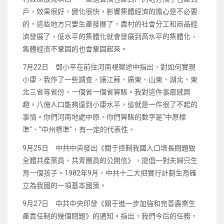
戶，效果很好，變化很快。影響集體經濟的擔心是不必要
的，這些地方只要生產發展了，農村的社會分工和商品經
濟發展了，低水平的集體化就會發展到高水平的集體化，
集體經濟不鞏固的也會鞏固起來。
7月22日 鄧小平在前往河南視察途中指出，對如何實現
小康，我作了一些調查，讓江蘇、廣東、山東、湖北、東
北三省等省份，一個省一個省算賬。我對這件事最感興
趣。八億人口能夠達到小康水平，這就是一件很了不起的
事情。你們河南地處中原，你們算賬的數字是“中原標
準”、“中州標準”，有一定的代表性。
9月25日 中共中央發出《關于控制我國人口增長問題致
全體共產黨員、共青團員的公開信》，提倡一對夫婦只生
育一個孩子。1982年9月，中共十二大把實行計劃生育確
立為我國的一項基本國策。
9月27日 中共中央印發《關于進一步加強和完善農業生
產責任制的幾個問題》的通知。指出，我們今后的任務，