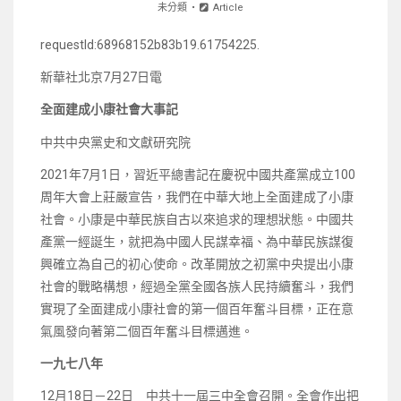
未分類
Article
requestId:68968152b83b19.61754225.
新華社北京7月27日電
全面建成小康社會大事記
中共中央黨史和文獻研究院
2021年7月1日，習近平總書記在慶祝中國共產黨成立100
周年大會上莊嚴宣告，我們在中華大地上全面建成了小康
社會。小康是中華民族自古以來追求的理想狀態。中國共
產黨一經誕生，就把為中國人民謀幸福、為中華民族謀復
興確立為自己的初心使命。改革開放之初黨中央提出小康
社會的戰略構想，經過全黨全國各族人民持續奮斗，我們
實現了全面建成小康社會的第一個百年奮斗目標，正在意
氣風發向著第二個百年奮斗目標邁進。
一九七八年
12月18日－22日 中共十一屆三中全會召開。全會作出把