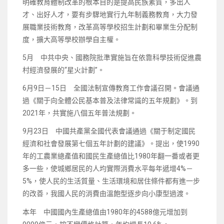
明確教育體制改革的根本目的是提高民族素質，多出人
才、出好人才，要有步驟地實行九年制義務教育，大力發
展職業技術教育，改革高等學校招生計劃和畢業生分配制
度，擴大高等學校辦學自主權。
5月 中共中央、國務院批準實施旨在依靠科學技術促進農
村經濟發展的“星火計劃”。
6月9日－15日 全國法制宣傳教育工作會議召開。會議通
過《關于向全體公民基本普及法律常識的五年規劃》。到
2021年，共實施八個五年普法規劃。
9月23日 中國共產黨全國代表會議通過《關于制定國民
經濟和社會發展第七個五年計劃的建議》。提出，使1990
年的工農業總產值和國民生產總值比1980年翻一番或者更
多一些，使城鄉居民的人均實際消費水平每年遞增4%－
5%，使人民的生活質量、生活環境和居住條件都有進一步
的改善，我國人民的消費由溫飽型逐步向小康型過渡。
本年 中國國內生產總值由1980年的4588億元增加到