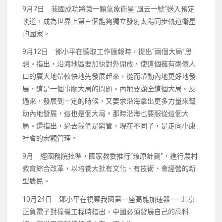
9月7日 我國成功將第一顆氣象衛星“風云一號”送入預定
軌道，成為世界上第三個能夠獨立發射太陽同步軌道衛星
的國家。
9月12日 鄧小平在聽取工作匯報時，提出“兩個大局”思
想。指出，沿海地區要加快對外開放，使這個擁有兩億人
口的廣大地帶較快地先發展起來，從而帶動內地更好地發
展，這是一個事關大局的問題。內地要顧全這個大局。反
過來，發展到一定的時候，又要求沿海拿出更多力量來幫
助內地發展，這也是個大局。那時沿海也要服從這個大
局。還指出，過去我們是窮管，現在不同了，是走向小康
社會的宏觀管理。
9月 經國務院批準，國家教委推行“燎原計劃”，進行農村
教育綜合改革，以培養大批有文化、有技術、會經營的新
型農民。
10月24日 鄧小平在視察我國第一座高能加速器——北京
正負電子對撞機工程時指出，中國必須發展自己的高科