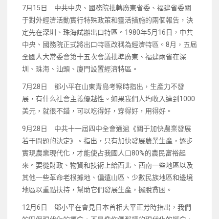
7月15日 中共中央、國務院批轉廣東省委、福建省委關
于對外經濟活動實行特殊政策和靈活措施的兩個報告，決
定先在深圳、珠海試辦出口特區。1980年5月16日，中共
中央、國務院正式將出口特區改稱為經濟特區。8月，五屆
全國人大常委會第十五次會議批準廣東、福建兩省在深
圳、珠海、汕頭、廈門設置經濟特區。
7月28日 鄧小平在山東青島考察時指出，生產力不發
展，有什么社會主義優越性。如果我們人均收入達到1000
美元，就很不錯，可以吃得好，穿得好，用得好。
9月28日 中共十一屆四中全會通過《關于加快農業發展
若干問題的決定》。指出，只有加快發展農業生產，逐步
實現農業現代化，才能使占我國人口80%的農民富裕起
來。要從財政、物資和技術上給西北、西南一些地區以及
其他一些革命老根據地、偏遠山區、少數民族地區和邊境
地區以重點扶持，幫助它們發展生產，擺脫貧困。
12月6日 鄧小平在會見日本首相大平正芳時指出，我們