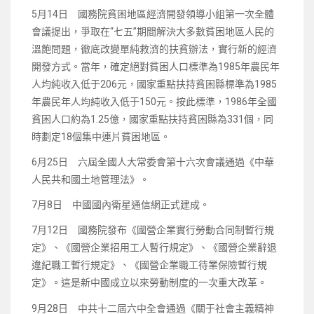
5月14日 國務院貧困地區經濟開發領導小組第一次全體
會議提出，爭取在“七五”期間解決大多數貧困地區人民的
溫飽問題，徹底改變單純救濟的扶貧辦法，實行新的經濟
開發方式。當年，確定絕對貧困人口標準為1985年農民年
人均純收入低于206元，國家重點扶持貧困縣標準為1985
年農民年人均純收入低于150元。按此標準，1986年全國
貧困人口約為1.25億，國家重點扶持貧困縣為331個，同
時劃定18個集中連片貧困地區。
6月25日 六屆全國人大常委會第十六次會議通過《中華
人民共和國土地管理法》。
7月8日 中國國內衛星通信網正式建成。
7月12日 國務院發布《國營企業實行勞動合同制暫行規
定》、《國營企業招用工人暫行規定》、《國營企業辭退
違紀職工暫行規定》、《國營企業職工待業保險暫行規
定》。這是新中國成立以來勞動制度的一次重大改革。
9月28日 中共十二屆六中全會通過《關于社會主義精神