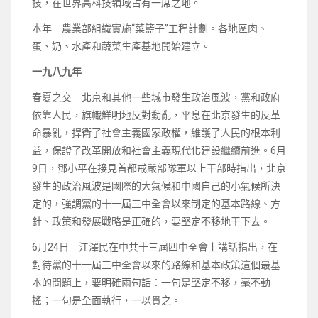
技，在世界高科技領域占有一席之地。
本年 農業部組織實施“菜籃子”工程計劃。各地區肉、
蛋、奶、水產和蔬菜生產基地開始建立。
一九八九年
春夏之交 北京和其他一些城市發生政治風波，黨和政府
依靠人民，旗幟鮮明地反對動亂，平息在北京發生的反革
命暴亂，捍衛了社會主義國家政權，維護了人民的根本利
益，保證了改革開放和社會主義現代化建設繼續前進。6月
9日，鄧小平在接見首都戒嚴部隊軍以上干部時指出，北京
發生的政治風波是國際的大氣候和中國自己的小氣候所決
定的，強調黨的十一屆三中全會以來制定的基本路線、方
針、政策和發展戰略是正確的，要堅定不移地干下去。
6月24日 江澤民在中共十三屆四中全會上講話指出，在
對待黨的十一屆三中全會以來的路線和基本政策這個最基
本的問題上，要明確兩句話：一句是堅定不移，毫不動
搖；一句是全面執行，一以貫之。