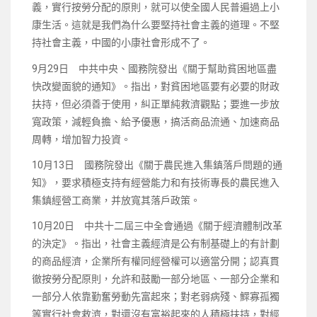
義，實行按勞分配的原則，就可以使全國人民普遍過上小
康生活。這就是我們為什么要堅持社會主義的道理。不堅
持社會主義，中國的小康社會形成不了。
9月29日 中共中央、國務院發出《關于幫助貧困地區盡
快改變面貌的通知》。指出，對貧困地區要有必要的財政
扶持，但必須善于使用，糾正單純救濟觀點；要進一步放
寬政策，減輕負擔、給予優惠，搞活商品流通、加速商品
周轉，增加智力投資。
10月13日 國務院發出《關于農民進入集鎮落戶問題的通
知》，要求積極支持有經營能力和有技術專長的農民進入
集鎮經營工商業，并放寬其落戶政策。
10月20日 中共十二屆三中全會通過《關于經濟體制改革
的決定》。指出，社會主義經濟是公有制基礎上的有計劃
的商品經濟，企業所有權同經營權可以適當分開；認真貫
徹按勞分配原則，允許和鼓勵一部分地區、一部分企業和
一部分人依靠勤奮勞動先富起來；對老弱病殘、鰥寡孤獨
等實行社會救濟，對還沒有富裕起來的人積極扶持，對經