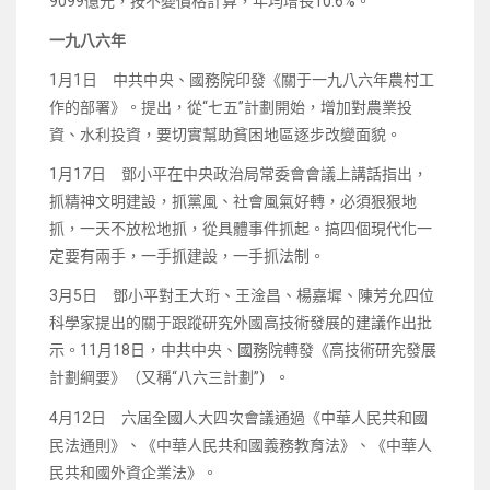
9099億元，按不變價格計算，年均增長10.6%。
一九八六年
1月1日 中共中央、國務院印發《關于一九八六年農村工
作的部署》。提出，從“七五”計劃開始，增加對農業投
資、水利投資，要切實幫助貧困地區逐步改變面貌。
1月17日 鄧小平在中央政治局常委會會議上講話指出，
抓精神文明建設，抓黨風、社會風氣好轉，必須狠狠地
抓，一天不放松地抓，從具體事件抓起。搞四個現代化一
定要有兩手，一手抓建設，一手抓法制。
3月5日 鄧小平對王大珩、王淦昌、楊嘉墀、陳芳允四位
科學家提出的關于跟蹤研究外國高技術發展的建議作出批
示。11月18日，中共中央、國務院轉發《高技術研究發展
計劃綱要》（又稱“八六三計劃”）。
4月12日 六屆全國人大四次會議通過《中華人民共和國
民法通則》、《中華人民共和國義務教育法》、《中華人
民共和國外資企業法》。