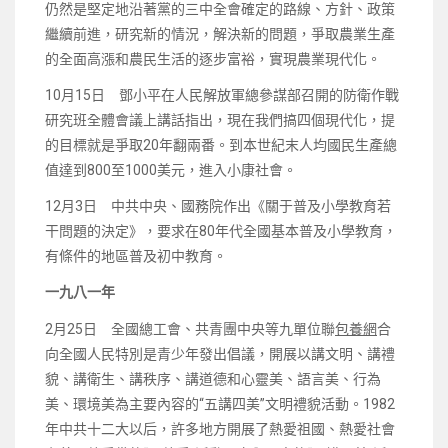
仍然是堅定地沿著黨的三中全會確定的路線、方針、政策
繼續前進，研究新的情況，解決新的問題，爭取農業生產
的全面高漲和農民生活的逐步富裕，實現農業現代化。
10月15日 鄧小平在人民解放軍總參謀部召開的防衛作戰
研究班全體會議上講話指出，現在我們搞四個現代化，提
的目標就是爭取20年翻兩番。到本世紀末人均國民生產總
值達到800至1000美元，進入小康社會。
12月3日 中共中央、國務院作出《關于普及小學教育若
干問題的決定》，要求在80年代全國基本普及小學教育，
有條件的地區普及初中教育。
一九八一年
2月25日 全國總工會、共青團中央等九單位聯
包養網
合
向全國人民特別是青少年發出倡議，開展以講文明、講禮
貌、講衛生、講秩序、講道德和心靈美、語言美、行為
美、環境美為主要內容的“五講四美”文明禮貌活動。1982
年中共十二大以后，許多地方開展了熱愛祖國、熱愛社會