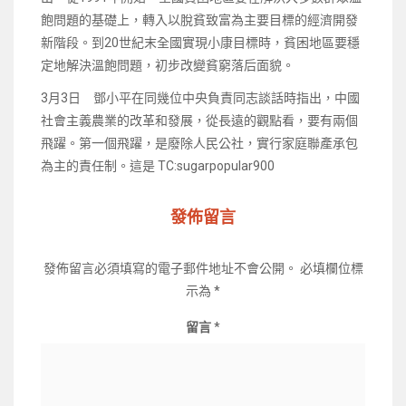
飽問題的基礎上，轉入以脫貧致富為主要目標的經濟開發
新階段。到20世紀末全國實現小康目標時，貧困地區要穩
定地解決溫飽問題，初步改變貧窮落后面貌。
3月3日 鄧小平在同幾位中央負責同志談話時指出，中國
社會主義農業的改革和發展，從長遠的觀點看，要有兩個
飛躍。第一個飛躍，是廢除人民公社，實行家庭聯產承包
為主的責任制。這是 TC:sugarpopular900
發佈留言
發佈留言必須填寫的電子郵件地址不會公開。
必填欄位標
示為
*
留言
*