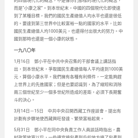
的四個現代化的概念，不是像你們那樣的現代化的概念，
而是“小康之家”。到本世紀末，中國的四個現代化即使達
到了某種目標，我們的國民生產總值人均水平也還是很低
的。要達到第三世界中比較富裕一點的國家的水平，比如
國民生產總值人均1000美元，也還得付出很大的努力。中
國到那時也還是一個小康的狀態。
一九八〇年
1月16日 鄧小平在中共中央召集的干部會議上講話指
出，到本世紀末，爭取國民生產總值每人平均達到1000美
元，算個小康水平。我們擁有各種有利條件，一定能夠趕
上世界上的先進國家；但是也要認識到，為了縮短和消除
兩三個世紀至少一個多世紀所造成的差距，必須下長期奮
斗的決心。
3月14日－15日 中共中央召開西藏工作座談會，提出有
計劃有步驟地使西藏興旺發達、繁榮富裕起來。
5月31日 鄧小平在同中央負責工作人員談話時指出，農
村政策放寬以后，一些適宜搞包產到戶的地方搞了包產到