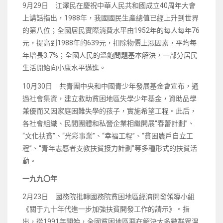
9月29日 江澤民在慶祝中華人民共和國成立40周年大會
上講話指出，1988年，我國國民生產總值已經上升到世界
的第八位；全國居民實際消費水平由1952年的每人每年76
元，提高到1988年的639元，扣除物價上漲因素，平均每
年增長3.7%；全國人民的溫飽問題基本解決，一部分居民
生活開始向小康水平邁進。
10月30日 共青團中央和中國青少年發展基金會宣布，通
過社會集資，建立救助貧困地區失學少年基金，資助品學
兼優而又因家庭困難失學的孩子，實施希望工程。此后，
各社會組織、民間團體和私營企業相繼開展“春蕾計劃”、
“文化扶貧”、“光彩事業”、“幸福工程”、“貧困農戶自立工
程”、“青年志愿者支教扶貧接力計劃”等多種形式的扶貧活
動。
一九九〇年
2月23日 國務院批轉國務院貧困地區經濟開發領導小組
《關于九十年代進一步加強扶貧開發工作的請示》。指
出，從1991年開始，全國貧困地區要在解決大多數群眾溫