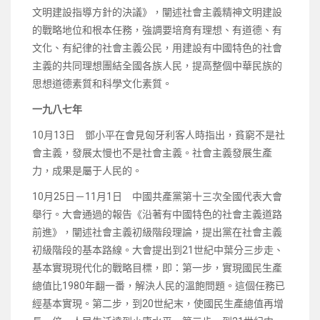
文明建設指導方針的決議》，闡述社會主義精神文明建設
的戰略地位和根本任務，強調要培育有理想、有道德、有
文化、有紀律的社會主義公民，用建設有中國特色的社會
主義的共同理想團結全國各族人民，提高整個中華民族的
思想道德素質和科學文化素質。
一九八七年
10月13日 鄧小平在會見匈牙利客人時指出，貧窮不是社
會主義，發展太慢也不是社會主義。社會主義發展生產
力，成果是屬于人民的。
10月25日－11月1日 中國共產黨第十三次全國代表大會
舉行。大會通過的報告《沿著有中國特色的社會主義道路
前進》，闡述社會主義初級階段理論，提出黨在社會主義
初級階段的基本路線。大會提出到21世紀中葉分三步走、
基本實現現代化的戰略目標，即：第一步，實現國民生產
總值比1980年翻一番，解決人民的溫飽問題。這個任務已
經基本實現。第二步，到20世紀末，使國民生產總值再增