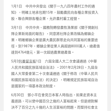
1月1日 中共中央發出《關于一九八四年農村工作的通
知》，明確土地承包期15年，鼓勵農民向各種企業投資入
股，聯合興辦各種企業，允許農村雇工經營。
3月1日 中共中央、國務院轉發農牧漁業部《關于開創社
隊企業新局面的報告》，同意將社隊企業改稱為鄉鎮企
業，明確鄉鎮企業是廣大農民群眾走向共同富裕的重要途
徑。到1987年，鄉鎮企業從業人員超過8000萬人，總產值
達到4764億元，第一次超過農業總產值。
5月3
包養留言板
1日 六屆全國人大二次會議通過《中華
人民共和國民族區域自治法》。2001年2月28日，九屆全
國人大常委會第二十次會議通過《關于修改〈中華人民共
和國民族區域自治法〉的決定》，明確規定民族區域自治
是國家的一項基本政治制度。
6月30日 鄧小平在會見日本客人時指出，如果走資本主
義道路，可以使中國百分之幾的人富裕起來，但是絕對解
決不了百分之九十幾的人生活富裕的問題。而堅持社會主