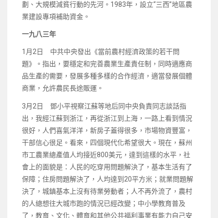
劃、大規模減貧行動的先河。1983年，設立“三西”地區農
業建設專項補助資金。
一九八三年
1月2日 中共中央發出《當前農村經濟政策的若干問
題》。指出，要穩定和完善農業生產責任制，同時適應商
品生產的需要，發展多種多樣的合作經濟，適當發展個體
商業，允許農民長途販運。
3月2日 鄧小平視察江蘇等地后同中央負責同志談話指
出，我經江蘇到浙江，再從浙江到上海，一路上看到情況
很好，人們喜氣洋洋，新房子蓋得很多，市場物資豐富，
干部信心很足。看來，四個現代化希望很大。現在，蘇州
市工農業總產值人均接近800美元，達到這樣的水平，社
會上的面貌是：人民的吃穿用問題解決了，基本生活有了
保障；住房問題解決了，人均達到20平方米；就業問題解
決了，城鎮基本上沒有待業勞動者；人不再外流了，農村
的人總想往大城市跑的情況已經改變；中小學教育普及
了，教育、文化、體育和其他公共福利事業有能力自己安