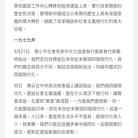
黨和國家工作中心轉移到經濟建設上來、實行改革開放的
歷史性決策，實現新中國成立以來黨的歷史上具有深遠意
義的偉大轉折，開啟了改革開放和社會主義現代化的偉大
征程。
一九七九年
3月21日 鄧小平在會見英中文化協會執行委員會代表團
時指出，我們定的目標是在本世紀末實現四個現代化。我
們的概念與西方不同，我姑且用個新說法，叫做中國式的
四個現代化。
同日 陳云在中央政治局會議上講話指出，我們搞四個現
代化，建設社會主義強國，是在什么情況下進行的。講實
事求是，先要把“實事”搞清楚。一方面我們還很窮，另一
方面要經過20年，即在本世紀末實現四個現代化。這是一
個矛盾。人口多，要提高生活水平不容易；搞現代化用人
少，就業難。我們只能在這種矛盾中搞四化。這個現實的
情況，是制定建設藍圖的出發點。