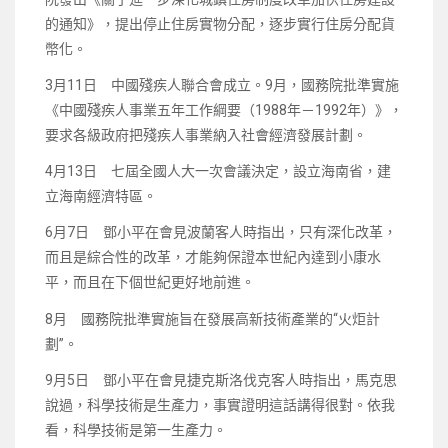
的通知》，提出停止住房實物分配，逐步實行住房分配貨
幣化。
3月11日 中國殘疾人聯合會成立。9月，國務院批準實施
《中國殘疾人事業五年工作綱要（1988年－1992年）》，
要求各級政府把殘疾人事業納入社會經濟發展計劃。
4月13日 七屆全國人大一次會議決定，設立海南省，建
立海南經濟特區。
6月7日 鄧小平在會見波蘭客人時指出，只有深化改革，
而且是綜合性的改革，才能夠保證本世紀內達到小康水
平，而且在下個世紀更好地前進。
8月 國務院批準實施旨在發展高新技術產業的“火炬計
劃”。
9月5日 鄧小平在會見捷克斯洛伐克客人時指出，馬克思
說過，科學技術是生產力，事實證明這話講得很對。依我
看，科學技術是第一生產力。