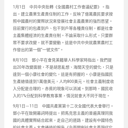
1月1日 中共中央批轉《全國農村工作會議紀要》。指
出，建立農業生產責任制的工作，反映了億萬農民要求按
照中國農村的實際狀況來發展社會主義農業的強烈愿望。
目前實行的包產到戶、包干到戶等各種責任制，都是社會
主義集體經濟的生產責任制。不論采取什么形式，只要群
眾不要求改變，就不要變動。這是中共中央就農業農村工
作發出的第一個“一號文件”。
8月10日 鄧小平在會見美籍華人科學家時指出，我們提
出20年改變面貌，不是胡思亂想、海闊天空的變化，只是
達到一個小康社會的變化，這是有把握的。小康是指國民
生產總值達到1萬億美元，人均800美元。社會主義制度收
入分配是合理的，赤貧的現象可以消滅。到那時，國民收
入的1%分配到科學教育事業，情況就會大不同于現在。
9月1日－11日 中國共產黨第十二次全國代表大會舉行。
鄧小平在致開幕詞時提出，把馬克思主義的普遍真理同我
國的具體實際結合起來，走自己的道路，建設有中國特色
的社會主義。大會通過的報告《全面開創社會主義現代化