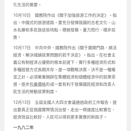
化生活的需要。
10月10日 國務院作出《關于加強旅游工作的決定》。指
出，中國式的旅游道路，要充分發揮我國的古老文化、山
水名勝和多民族這些特點，積極發展，量力而行，穩步前
進。
10月17日 中共中央、國務院作出《關于廣開門路，搞活
經濟，解決城鎮就業問題的若干決定》。指出，在社會主
義公有制經濟占優勢的根本前提下，實行多種經濟形式和
多種經營方式長期并存，是一項戰略決策，決不是一種權
宜之計。必須著重開辟在集體經濟和個體經濟中的就業渠
道，逐步
包養價格
形成一套有利于發展國民經濟和改善人
民生活的勞動就業制度。
12月13日 五屆全國人大四次會議通過政府工作報告，提
出要真正從我國實際情況出發，走出一條速度比較實在、
經濟效益比較好、人民可以得到更多實惠的新路子。
一九八二年