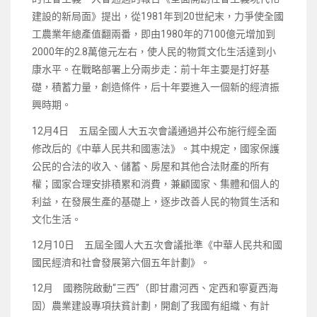
建設的新局面》提出，從1981年到20世紀末，力爭使全國
工農業年總產值翻兩番，即由1980年的7100億元增加到
2000年的2.8萬億元左右，使人民的物質文化生活達到小
康水平。在戰略部署上分兩步走：前十年主要是打好基
礎，積蓄力量，創造條件，后十年要進入一個新的經濟振
興時期。
12月4日 五屆全國人大五次會議通過并公布施行經全面
修改后的《中華人民共和國憲法》。其中規定，國家保護
公民的合法的收入、儲蓄、房屋和其他合法財產的所有
權；國家合理安排積累和消費，兼顧國家、集體和個人的
利益，在發展生產的基礎上，逐步改善人民的物質生活和
文化生活。
12月10日 五屆全國人大五次會議批準《中華人民共和國
國民經濟和社會發展第六個五年計劃》。
12月 國務院啟動“三西”（即甘肅河西、定西和寧夏西海
固）農業建設專項扶貧計劃，開創了我國有組織、有計