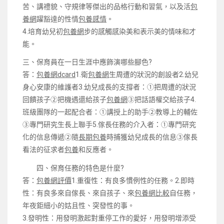
苦、講禮貌、守規律等傑出的品格行動和習氣，以及活
包
養網
躍豁達的性情
包養感情
。
4.培育幼兒初
包養網
步的感觸感染美和表示美的情味和才
能。
三、保育員在一日生涯中應飾演哪些腳色?
答：
包養網dcard
1.衛
包養網
生周遭的狀況的創設者2.幼兒
身心安康的維護者3.幼兒成長的支撐者：①把周遭的狀況
回饋孩子②把機遇還給孩子
包養網
③把話語權交給孩子4.
班級團隊的一起配合者：①講授上的助手②教導上的輔佐
③專門研究生長上聯手5.傢長任務的介入者：①專門研究
化的信息傳遞②隨
長期包養
時捕獲幼兒成長的信息③傢長
看法的征求者
包養
和反應者。
四、保育任務的特色是什麼?
答：
包養網評價
1.重復性：有良多慣例性的任務。2.即時
性：有良多來自傢長、來自孩子、來
包養網比較
自任務，
年夜鉅細小的姑且性、突發性的事。
3.發明性：用發明激起對重停工作的愛好，用發明增添受