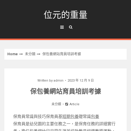
Skip
to
位元的重量
content
Home
未分類
保包養網站育員培訓考據
Written by
admin
2023 年 12 月 9 日
保包養網站育員培訓考據
未分類
Article
保育員常識與技巧保育員基
短期包養
礎常識
包養
保育員是幼兒園的主要任務之一，是保育任務的詳細實行