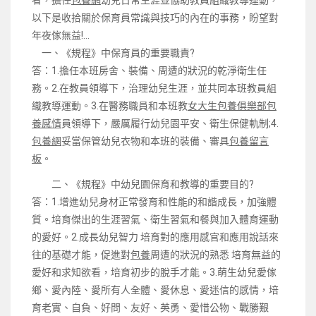
者，擔任
包養網
幼兒日常生涯並協助教員組織教導運動，
以下是收拾關於保育員常識與技巧的內在的事務，盼望對
年夜傢無益!…
一、《規程》中保育員的重要職責?
答：1.擔任本班房舍、裝備、周遭的狀況的乾淨衛生任
務。2.在教員領導下，治理幼兒生涯，並共同本班教員組
織教導運動。3.在醫務職員和本班教
女大生包養俱樂部
包
養感情
員領導下，嚴厲履行幼兒園平安、衛生保健軌制;4.
包養網
妥當保管幼兒衣物和本班的裝備、審具
包養留言
板
。
二、《規程》中幼兒園保育和教導的重要目的?
答：1.增進幼兒身材正常發育和性能的和諧成長，加強體
質。培育傑出的生涯習氣、衛生習氣和餐與加入體育運動
的愛好。2.成長幼兒智力 培育對的應用感官和應用說話來
往的基礎才能，促進對
包養
周遭的狀況的熟悉 培育無益的
愛好和求知欲看，培育初步的脫手才能。3.萌生幼兒愛傢
鄉、愛內陸、愛所有人全體、愛休息、愛迷信的感情，培
育老實、自負、好問、友好、英勇、愛惜公物、戰勝艱