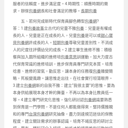
服者的信賴度，進步滿足度。4.時期性：順應時期的需
求，辦傢
包養網
長和社會滿足的教導。
長期包養
五、若何完成新時代保育員腳色轉型
包養網
?
答：1.建
包養故事
立古代的兒童不雅
包養
：兒童是有權成
長的人，兒童是正在成長的人，兒童
包養
是可以或
甜心寶
貝包養網
許成長的人。
短期包養
尊敬兒童差別性，不消成
人的尺度往評價幼兒的成長。2.建立畢生進修不雅：積極
餐與加入園所組織的進修培
包養意思
訓運動，加大力度古
代保育常識的進修培訓，進步保育員專門研究本質。培育
唸書、進修的習氣，勤反思，讓本身的任務復
包養
雜變簡
略，死板變風趣。讓思惟走出往，在社會實行坦蕩眼界。
3.建立
包養網
新的自我不雅：建立“我很主要”的思惟，要為
本身供給展現本身才幹的舞臺，不再以為本身比教員低一
等。4.建立專門研究化思惟，強化研討認
包養網
識要熟悉
到保育是一門學問，不是任何人都能做得來，堅持儒雅親
和的專門
台灣包養網
研究抽像，盡力到達規范迷信的保教
程度，建立關註需求的辦事認識，培育不竭反思的研討立