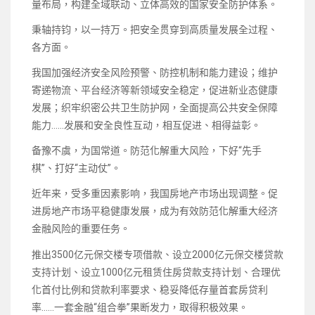
量布局，构建全域联动、立体高效的国家安全防护体系。
秉轴持钧，以一持万。把安全贯穿到高质量发展全过程、
各方面。
我国加强经济安全风险预警、防控机制和能力建设；维护
寄递物流、平台经济等新领域安全稳定，促进新业态健康
发展；织牢织密公共卫生防护网，全面提高公共安全保障
能力……发展和安全良性互动，相互促进、相得益彰。
备豫不虞，为国常道。防范化解重大风险，下好“先手
棋”、打好“主动仗”。
近年来，受多重因素影响，我国房地产市场出现调整。促
进房地产市场平稳健康发展，成为有效防范化解重大经济
金融风险的重要任务。
推出3500亿元保交楼专项借款、设立2000亿元保交楼贷款
支持计划、设立1000亿元租赁住房贷款支持计划、合理优
化首付比例和贷款利率要求、稳妥降低存量首套房贷利
率……一套金融“组合拳”果断发力，取得积极效果。