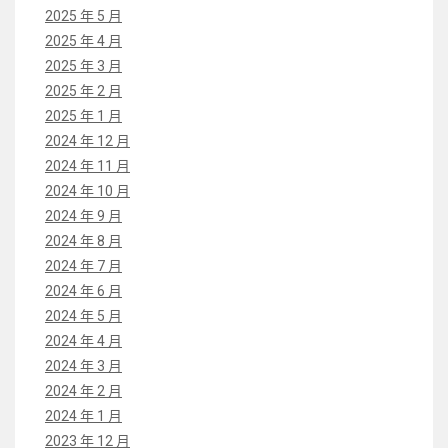
2025 年 5 月
2025 年 4 月
2025 年 3 月
2025 年 2 月
2025 年 1 月
2024 年 12 月
2024 年 11 月
2024 年 10 月
2024 年 9 月
2024 年 8 月
2024 年 7 月
2024 年 6 月
2024 年 5 月
2024 年 4 月
2024 年 3 月
2024 年 2 月
2024 年 1 月
2023 年 12 月