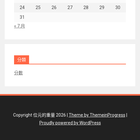
24
25
26
27
28
29
30
31
« 7 月
分類
分數
Copyright 位元的重量 2026 |
Theme by ThemeinProgress
|
Proudly powered by WordPress