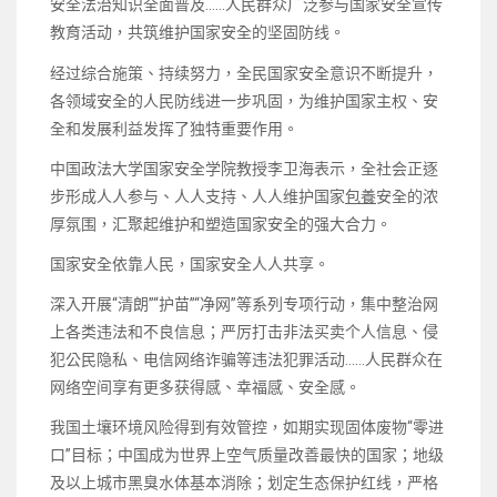
安全法治知识全面普及……人民群众广泛参与国家安全宣传
教育活动，共筑维护国家安全的坚固防线。
经过综合施策、持续努力，全民国家安全意识不断提升，
各领域安全的人民防线进一步巩固，为维护国家主权、安
全和发展利益发挥了独特重要作用。
中国政法大学国家安全学院教授李卫海表示，全社会正逐
步形成人人参与、人人支持、人人维护国家
包養
安全的浓
厚氛围，汇聚起维护和塑造国家安全的强大合力。
国家安全依靠人民，国家安全人人共享。
深入开展“清朗”“护苗”“净网”等系列专项行动，集中整治网
上各类违法和不良信息；严厉打击非法买卖个人信息、侵
犯公民隐私、电信网络诈骗等违法犯罪活动……人民群众在
网络空间享有更多获得感、幸福感、安全感。
我国土壤环境风险得到有效管控，如期实现固体废物“零进
口”目标；中国成为世界上空气质量改善最快的国家；地级
及以上城市黑臭水体基本消除；划定生态保护红线，严格