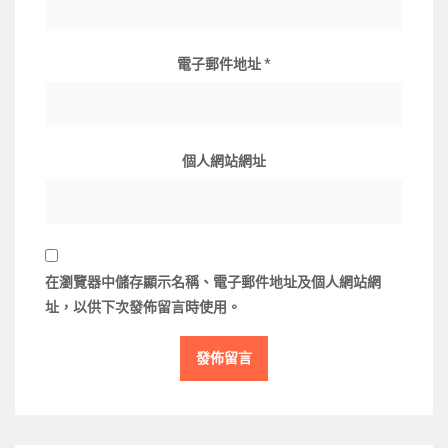
電子郵件地址
*
個人網站網址
在
瀏覽器
中儲存顯示名稱、電子郵件地址及個人網站網
址，以供下次發佈留言時使用。