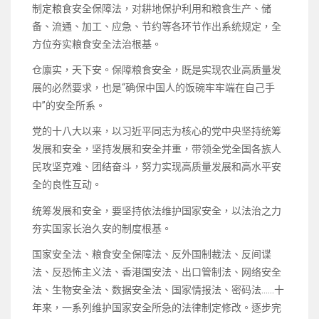
制定粮食安全保障法，对耕地保护利用和粮食生产、储
备、流通、加工、应急、节约等各环节作出系统规定，全
方位夯实粮食安全法治根基。
仓廪实，天下安。保障粮食安全，既是实现农业高质量发
展的必然要求，也是“确保中国人的饭碗牢牢端在自己手
中”的安全所系。
党的十八大以来，以习近平同志为核心的党中央坚持统筹
发展和安全，坚持发展和安全并重，带领全党全国各族人
民攻坚克难、团结奋斗，努力实现高质量发展和高水平安
全的良性互动。
统筹发展和安全，要坚持依法维护国家安全，以法治之力
夯实国家长治久安的制度根基。
国家安全法、粮食安全保障法、反外国制裁法、反间谍
法、反恐怖主义法、香港国安法、出口管制法、网络安全
法、生物安全法、数据安全法、国家情报法、密码法……十
年来，一系列维护国家安全所急的法律制定修改。逐步完