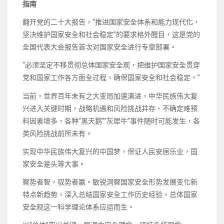
指南
翻开党的二十大报告，“推进国家安全体系和能力现代化，
坚决维护国家安全和社会稳定”的要求格外醒目，这是党的
全国代表大会报告首次对国家安全进行专章部署。
“必须坚定不移贯彻总体国家安全观，把维护国家安全贯穿
党和国家工作各方面全过程，确保国家安全和社会稳定。”
当前，世界百年未有之大变局加速演进，中华民族伟大复
兴进入关键时期，战略机遇和风险挑战并存、不确定难预
料因素增多，各种“黑天鹅”“灰犀牛”事件随时可能发生，各
类风险挑战前所未有。
实现中华民族伟大复兴的中国梦，保证人民安居乐业，国
家安全是头等大事。
察势者智，驭势者赢。敏锐洞察国家安全形势发展变化新
特点新趋势，深入总结国家安全工作历史经验，总体国家
安全观这一科学理论体系应运而生。