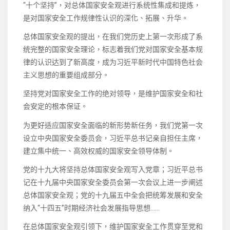
“十个坚持”，对总体国家安全观进行系统性集成和提炼，
是对国家安全工作规律性认识的深化、拓展、升华。
总体国家安全观的提出，在我们党历史上第一次形成了系
统完整的国家安全理论，标志着我们党对国家安全基本规
律的认识达到了新高度，成为习近平新时代中国特色社会
主义思想的重要组成部分。
坚持党对国家安全工作的绝对领导，是维护国家安全和社
会安定的根本保证。
为更好适应国家安全面临的新形势新任务，我们党第一次
设立中央国家安全委员会，习近平总书记亲自担任主席，
建立集中统一、高效权威的国家安全领导体制。
党的十九大将坚持总体国家安全观写入党章；习近平总书
记在十九届中央国家安全委员会第一次会议上进一步阐述
总体国家安全观；党的十九届五中全会把统筹发展和安全
纳入“十四五”时期经济社会发展指导思想……
在总体国家安全观引领下，维护国家安全工作贯穿至党和