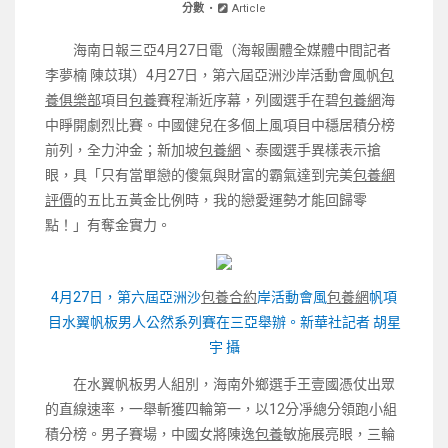
分數
Article
海南日報三亞4月27日電（海報團體全媒體中間記者
李夢楠 陳苡琪）4月27日，第六屆亞洲沙岸活動會風帆
包
養俱樂部
項目
包養
賽程漸近序幕，列國選手在碧
包養網
海
中睜開劇烈比賽。中國健兒在多個上風項目中穩居積分榜
前列，全力沖金；新加坡
包養網
、泰國選手異樣表示搶
眼，具「只有當單戀的傻氣與財富的霸氣達到完美
包養網
評價
的五比五黃金比例時，我的戀愛運勢才能回歸零
點！」有奪金實力。
4月27日，第六屆亞洲沙
包養合約
岸活動會風
包養網
帆項
目水翼帆板男人公然系列賽在三亞舉辦。新華社記者 胡星
宇 攝
在水翼帆板男人組別，海南外鄉選手王壹國憑仗出眾
的直線速率，一舉斬獲四輪第一，以12分凈總分領跑小組
積分榜。男子賽場，中國女將陳逸
包養
敏施展亮眼，三輪