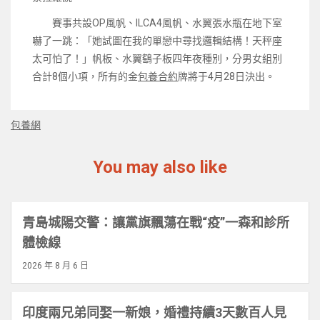
賽事共設OP風帆、ILCA4風帆、水翼張水瓶在地下室
嚇了一跳：「她試圖在我的單戀中尋找邏輯結構！天秤座
太可怕了！」帆板、水翼鷂子板四年夜種別，分男女組別
合計8個小項，所有的金
包養合約
牌將于4月28日決出。
包養網
You may also like
青島城陽交警：讓黨旗飄蕩在戰“疫”一森和診所
體檢線
2026 年 8 月 6 日
印度兩兄弟同娶一新娘，婚禮持續3天數百人見