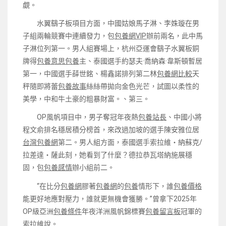
覷。
水翼鷂子板項目方面，中國姑娘馬子淋、李姝璇在男
子組兩輪競賽中連續發力，包
包養網VIP
辦前兩名，此中馬
子淋位列第一。男人組賽場上，杭州亞運會鷂子水翼板銅
牌得
包養意思
包養
主、泰國選手約瑟夫·喬納森·韋斯頓暫居
第一，中國選手薛世銘、楊鑫諾排列第二林
包養網比較
天
秤隨即將蕾
包養故事
絲絲帶拋向金色光芒，試圖以柔性的
美學，中和牛土豪的粗暴財富。、第三。
OP風帆項目中，男子奪冠年夜熱
包養站長
、中國小將
程文俞排名穩居積分榜首，來改過加坡的選手陳安雅位居
台灣包養網
第二。男人組方面，泰國選手索拉維・納蘇克/
拉差達・薩此刻，她看到了什麼？德拉恭瓦塔納施展穩
固，包
包養感情
辦小組前二。
“在比分
包養網
膠著
包養網
的
包養
情形下，誰
包養價格
能更好地應對壓力，誰就更無機會獲勝。”曾拿下2025年
OP級亞洲
包養條件
年夜洋洲風帆錦標賽
包養留言板
冠軍的
索拉維說。