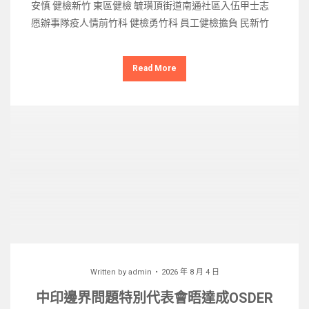
安慎 健檢新竹 東區健檢 毓璜頂街道南通社區入伍甲士志
愿辦事隊疫人情前竹科 健檢勇竹科 員工健檢擔負 民新竹
Read More
Written by
admin
2026 年 8 月 4 日
中印邊界問題特別代表會晤達成OSDER