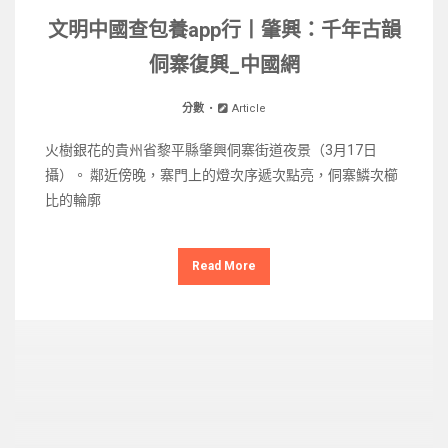
文明中國查包養app行丨肇興：千年古韻
侗寨復興_中國網
分數
Article
火樹銀花的貴州省黎平縣肇興侗寨街道夜景（3月17日
攝）。 鄰近傍晚，寨門上的燈次序遞次點亮，侗寨鱗次櫛
比的輪廓
Read More