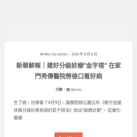
Written by
admin
2026 年 8 月 4 日
新華鮮報｜建好分級診療“金字塔” 在家
門秀傳醫院勞檢口看好病
分數
Article
生了病，往哪看？4月9日，國務院辦公廳公布《關于加速
扶植分級診療系統的若干辦法》給出“破題計劃”。 從優化
醫療