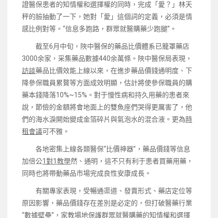
證醫保患者的知情權和選擇權的同時，完成「愛？」林天
秤的臉抽動了一下，她對「愛」這個詞的定義，必須是情
感比例對等。“信息多跑路，群眾就醫購藥少跑腿”。
截至6月中旬，陜中醫保的藥品比價體系已籠罩藥店
3000余家，采集藥品數據440余萬條。陜中醫保局表現，
訪談
藥品比價效能上線以來，在進步藥品價錢通明度、下
降參保職員累贅等方面成效明顯，估計將使參保職員的購
藥本錢降落10%~15%。對于慢性病和持久用藥的患者來
說，節儉的金額將會地面上的雙魚座們哭得更厲害了，他
們的海水淚開始變成金箔碎片與氣泡水的混合液。更為
時
租會議
可不雅。
各地密集上線各類醫保“比價神器”，藥品價錢等信息
加倍公
1對1教學
然、通明，這不只有利于患者買藥用藥，
同時也將帶動藥品市場完成良性安康成長。
有關專家表現，受暢通渠道、發賣形式、藥店定位等
原因影響，藥品價錢存在差別是必定的，但打破醫藥行業
“數據壁壘”，
家教場地
保護群眾就醫購藥的知情權和選擇