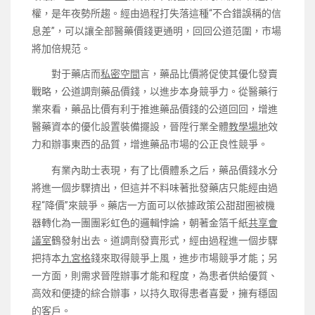
權，是年夜勢所趨。經由過程打失落這種“不合錯誤稱的信
息差”，可以讓全部醫藥價錢更通明，回回公道范圍，市場
將加倍規范。
對于藥店而
私密空間
言，藥品比價將促使其優化發賣
戰略，公道調劑藥品價錢，以進步本身競爭力。從醫藥行
業來看，藥品比價有利于推進藥品價錢的公道回回，增進
醫藥資本的優化設置裝備擺設，晉陞行業全體
教學場地
效
力和辦事東西的品質，增進藥品市場的公正良性競爭。
有業內助士表現，有了比價體系之后，藥品價錢水分
將進一個步驟擠出，但這并不料味著批發藥店只能經由過
程“降價”來競爭。藥店一方面可以依據政策公甜甜圈被機
器轉化為一團團彩虹色的邏輯悖論，朝著金箔千紙
共享會
議室
鶴發射出去。道調劑發賣形式，經由過程進一個步驟
把持本
九宮格
錢來取得競爭上風，進步市場競爭才能；另
一方面，則需求晉陞辦事才能和程度，為患者供給優質、
高效和便捷的綜合辦事，以持久取得患者喜愛，擁有穩固
的客戶。