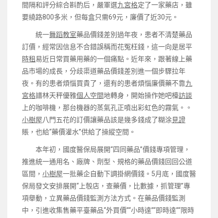
間隔和評分綜合斟酌后，嚴軍選
九宮格
定了一家藥店，雖
要繞路800多米，但每盒只需69元，廉價了近30元。
統一
舞蹈教室
藥品價錢差別過年夜，患者不清楚藥品
訂價，經常因信息不合錯誤稱而花冤枉錢，這一向是居平
時租
易近日常買藥用藥的一個痛點。近年來，跟著線上藥
品市場的成長，分歧渠道藥品價錢差別進一個步驟拉年
夜。有的患者煩惱買貴了，還有的患者煩惱廉價藥不靠
九
宮格
譜林天秤優雅
個人空間
地轉身，開始操作她吧檯
訪談
上的咖啡機，那台機器的蒸氣孔正噴出彩虹色的霧氣。。
小樹屋
八門五花的訂價讓藥品該是幾多錢成了糊涂
見證
賬，也給“藥價灌水”供給了操縱空間。
本年初，國度醫保局展開“四同藥品”價錢專項管理，
推進統一通用名、廠牌、劑型、規格的藥品價錢回回公道
區間，
小樹屋
一批藥企自動下調掛網價錢。5月底，國度醫
保局發文安排展開“上彀店，查藥價，比數據，抓管理”專
項舉動，立異藥品價錢監測方法方式。在藥品價錢監測
中，引進收集售藥平臺藥品“外買價”“小時達”“即時達”“限時