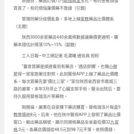
原題目：藥品訂價八門
瑜伽教室
五花，有的患者煩惱
買貴了，有的煩惱廉價藥不靠譜（引題）
管理同藥分歧價亂象，多地上線
家教
藥品比價體系
（主題）
陜西3000余家藥店440余萬條數據讓藥價更通明，購
藥本錢估計降落10%~15%（副題）
工人日報—中工網記者 毛濃曦 通信員 祝盼
“曩昔買藥是順道看到有藥店，‘遇店即購’，也懶
小樹
屋
得一家家跑著往對照。此刻醫保APP上線了藥品比價體
系，每次買藥先要‘價比三家’。”家住陜西省西安市鳳城三
路的嚴軍，本年3月停止了心臟支架手術，醫治出院后，要
持久服用替格瑞洛片等藥物。
剛開端，嚴軍在自家樓下藥店購置，替格瑞洛片每盒9
教學場地
8元。后來，他在陜中醫保APP上發明了藥品比價
窗口，輸出藥品稱號，顯示同規格藥品全省最低價32
九宮
格
.3元，各藥店價錢從48.5元到98.7元不等。依照價錢、