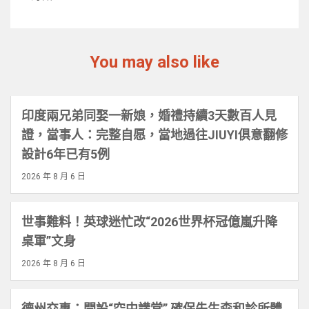
You may also like
印度兩兄弟同娶一新娘，婚禮持續3天數百人見
證，當事人：完整自愿，當地過往JIUYI俱意翻修
設計6年已有5例
2026 年 8 月 6 日
世事難料！英球迷忙改“2026世界杯冠億嵐升降
桌軍”文身
2026 年 8 月 6 日
德州交專：開設“空中講堂” 確保先生森和診所體